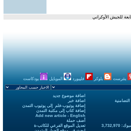
عة للجيش الأوكراني
بنترست
بلوكر
فليبورد
الموبايل
بودكاست
اضافة موضوع جديد
التضامنية
اضافة خبر
إضافة يوتيوب-فلم إلى يوتيوب التمدن
إضافة كتاب إلى مكتبة التمدن
Add new article - English
أضف حملة
3,732,97
تعديل الموقع الفرعي للكاتب-ة
ابحث في موقع الحوار المتمدن