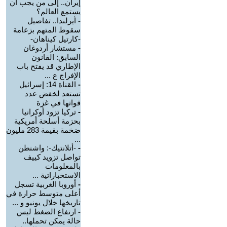
إيران.. إلى من يجب أن
يستمع العالم؟
-
أيرلندا.. تفاصيل
سقوط المتهم بزعامة
-كارتيل كيناهان-
-
مستشار أردوغان
السابق: القانون
الإطاري قد يفتح باب
الإفراج ع ...
-
القناة 14: إسرائيل
تستعد لخفض عدد
قواتها في غزة
-
تركيا تزود أوكرانيا
بحزمة أسلحة أمريكية
ضخمة بقيمة 283 مليون
...
-
-أتلانتيك-: واشنطن
تواصل تزويد كييف
بالمعلومات
الاستخباراتية ...
-
أوروبا الغربية تسجل
أعلى متوسط حرارة في
تاريخها خلال يونيو و ...
-
ارتفاع الضغط ليس
حالة يمكن تحملها..