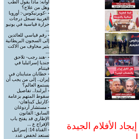
أوانه: ماذا يقول الطب
وهل من علاج؟
-
-كوبرنيكوس-: أوروبا
الغربية تسجل درجات
حرارة قياسية في يونيو
...
-
رقم قياسي للعائدين
إلى السجون البريطانية
يثير مخاوف من الاكت
...
-
-هند رجب- تلاحق
جنديا إسرائيليا في
فيتنام
-
خطابان متباينان في
إيران.. إلى من يجب أن
يستمع العالم؟
-
أيرلندا.. تفاصيل
سقوط المتهم بزعامة
-كارتيل كيناهان-
-
مستشار أردوغان
السابق: القانون
الإطاري قد يفتح باب
جاد الأفلام الجيدة
الإفراج ع ...
-
القناة 14: إسرائيل
ا
تستعد لخفض عدد