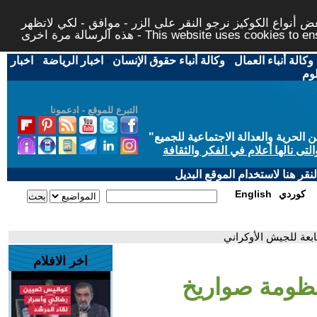
 أنواع الكوكيز نرجو النقر على الزر - موافق - لكي لاتظهر
This website uses cookies to ensure you ge
وكالة أنباء العمال
-
وكالة أنباء حقوق الإنسان
-
اخبار الرياضة
-
اخبار
لوم
التبرع للموقع - ادعمونا
حرية والعدالة الاجتماعية للجميع
"
تى نالها أعلام في الفكر والثقافة
قر هنا لاستخدام الموقع البديل
كوردي
English
عة للجيش الأوكراني
اخر الافلام
ومة صواريخ