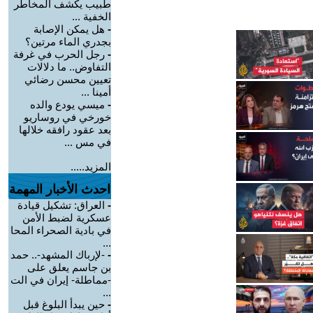
طبيب يكشف المخاطر
الخفية ...
-
هل يمكن الإصابة
بجدري الماء مرتين؟
-
رجل الحرب في غرفة
التفاوض.. ما دلالات
تعيين محسن رضائي
أمينا ...
-
ميسي يودع والده
خورخي في روساريو
بعد عقود رافقه خلالها
في مس ...
المزيد.....
احدث الأخبار المهمة
-
العراق: تشكيل قيادة
عسكرية لضبط الأمن
في بادية الصحراء المحا
...
-
-لإرباك المشهد-.. حمد
بن جاسم يعلق على
-مماطلة- إيران في الت
...
-
حين يبدأ البلوغ قبل