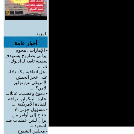
المزيد.....
أخبار عامة
-
الإمارات.. هجوم
إيراني بصاروخ يستهدف
سفينة تابعة لـ-أدنوك-
ف ...
-
هل اتفاقية مكة دلالة
على عجز الجيش
الأمريكي عن توفير
الأمن؟. ...
-
دموع وغضب.. عائلات
بحارة -لينكولن- تواجه
القيادة الأمريكية: ...
-
مسؤول حوثي: لا
نحتاج إلى أوامر من
إيران لشن عمليات ضد
السعود ...
-
مجلس الشيوخ