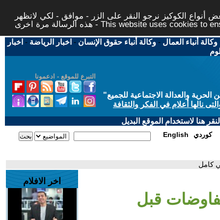
 أنواع الكوكيز نرجو النقر على الزر - موافق - لكي لاتظهر
This website uses cookies to ensure you ge
وكالة أنباء العمال
-
وكالة أنباء حقوق الإنسان
-
اخبار الرياضة
-
اخبار
لوم
التبرع للموقع - ادعمونا
حرية والعدالة الاجتماعية للجميع
"
تى نالها أعلام في الفكر والثقافة
قر هنا لاستخدام الموقع البديل
كوردي
English
ي كامل
اخر الافلام
مفاوضات قبل