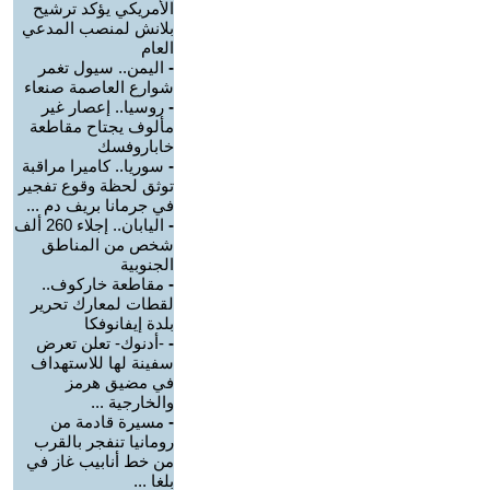
الأمريكي يؤكد ترشيح
بلانش لمنصب المدعي
العام
-
اليمن.. سيول تغمر
شوارع العاصمة صنعاء
-
روسيا.. إعصار غير
مألوف يجتاح مقاطعة
خاباروفسك
-
سوريا.. كاميرا مراقبة
توثق لحظة وقوع تفجير
في جرمانا بريف دم ...
-
اليابان.. إجلاء 260 ألف
شخص من المناطق
الجنوبية
-
مقاطعة خاركوف..
لقطات لمعارك تحرير
بلدة إيفانوفكا
-
-أدنوك- تعلن تعرض
سفينة لها للاستهداف
في مضيق هرمز
والخارجية ...
-
مسيرة قادمة من
رومانيا تنفجر بالقرب
من خط أنابيب غاز في
بلغا ...