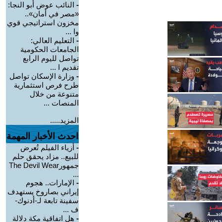
-
النائب عوض أبو النجا:
«مصر في أمان»..
مخزون استراتيجي قوي
وا ...
-
التعليم العالي:
الجامعات الحكومية
تواصل لليوم الرابع
تقديم ا ...
-
وزارة الإسكان تواصل
طرح فرص استثمارية
متنوعة من خلال
المنصات ...
المزيد.....
احدث الأخبار المهمة
-
أزياء الفيلم تُعرض
للبيع.. مزاد يحقق حلم
جمهورThe Devil Wear
...
-
الإمارات.. هجوم
إيراني بصاروخ يستهدف
سفينة تابعة لـ-أدنوك-
ف ...
-
هل اتفاقية مكة دلالة