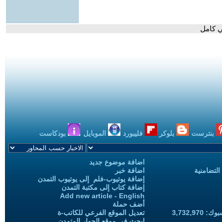
ي كامل
بنترست
بلوكر
فليبورد
الموبايل
بودكاست
اضافة موضوع جديد
التضامنية
اضافة خبر
إضافة يوتيوب-فلم إلى يوتيوب التمدن
إضافة كتاب إلى مكتبة التمدن
Add new article - English
أضف حملة
3,732,97
تعديل الموقع الفرعي للكاتب-ة
ابحث في موقع الحوار المتمدن