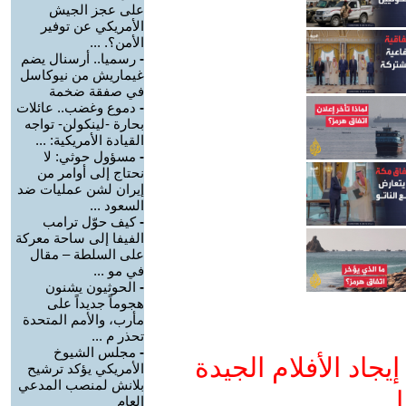
على عجز الجيش
الأمريكي عن توفير
الأمن؟. ...
-
رسميا.. أرسنال يضم
غيماريش من نيوكاسل
في صفقة ضخمة
-
دموع وغضب.. عائلات
بحارة -لينكولن- تواجه
القيادة الأمريكية: ...
-
مسؤول حوثي: لا
نحتاج إلى أوامر من
إيران لشن عمليات ضد
السعود ...
-
كيف حوّل ترامب
الفيفا إلى ساحة معركة
على السلطة – مقال
في مو ...
-
الحوثيون يشنون
هجوماً جديداً على
مأرب، والأمم المتحدة
تحذر م ...
-
مجلس الشيوخ
جاد الأفلام الجيدة
الأمريكي يؤكد ترشيح
بلانش لمنصب المدعي
ا
العام