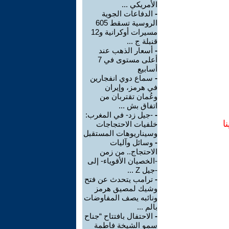
الأمريكي ...
-
الدفاعات الجوية
الروسية تسقط 605
مسيرات أوكرانية و12
قنبلة ج ...
-
أسعار الذهب عند
أعلى مستوى في 7
أسابيع
-
سماع دوي انفجارين
في هرمز، وإيران
وعُمان تقتربان من
اتفاق بش ...
-
-جيل زد- في المغرب:
ا
خلفيات الاحتجاجات
وسيناريوهات المستقبل
-
وسائل وآليات
الاحتجاج.. من زمن
-الخصيان الأقوياء- إلى
-جيل Z ...
-
ترامب يتحدث عن فتح
وشيك لمصيق هرمز
ونائبه يصف المفاوضات
بالم ...
-
الاحتفال بافتتاح “جناح
سمو الشيخة فاطمة