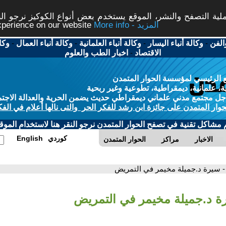
ة التصفح والنشر، الموقع يستخدم بعض أنواع الكوكيز نرجو النق
More info - المزيد
experience on our website
الفن
-
وكالة أنباء اليسار
-
وكالة أنباء العلمانية
-
وكالة أنباء العمال
-
وكا
الاقتصاد
-
اخبار الطب والعلوم
 الرئيسي لمؤسسة الحوار المتمدن
، علمانية، ديمقراطية، تطوعية وغير ربحية
ل مجتمع مدني علماني ديمقراطي حديث يضمن الحرية والعدالة الاجتم
حوار المتمدن على جائزة ابن رشد للفكر الحر والتى نالها أعلام في الفك
م مشاكل تقنية في تصفح الحوار المتمدن نرجو النقر هنا لاستخدام الموقع
كوردي
English
الاخبار
مراكز
الحوار المتمدن
- سيرة د.جميلة مخيمر في التمريض
ة د.جميلة مخيمر في التمريض