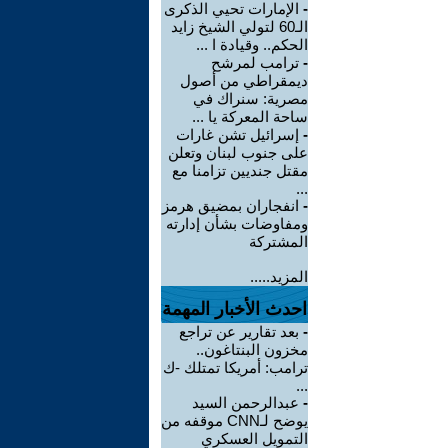
-
الإمارات تحيي الذكرى
الـ60 لتولي الشيخ زايد
الحكم.. وقيادة ا ...
-
ترامب لمرشح
ديمقراطي من أصول
مصرية: سنراك في
ساحة المعركة يا ...
-
إسرائيل تشن غارات
على جنوب لبنان وتعلن
مقتل جنديين تزامنا مع
...
-
انفجاران بمضيق هرمز
ومفاوضات بشأن إدارته
المشتركة
المزيد.....
احدث الأخبار المهمة
-
بعد تقارير عن تراجع
مخزون البنتاغون..
ترامب: أمريكا تمتلك -ك
...
-
عبدالرحمن السيد
يوضح لـCNN موقفه من
التمويل العسكري