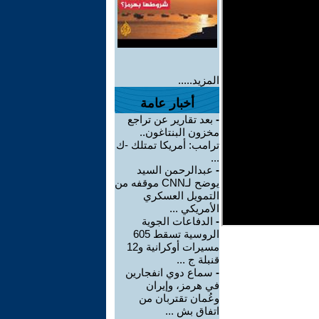
المزيد.....
أخبار عامة
-
بعد تقارير عن تراجع
مخزون البنتاغون..
ترامب: أمريكا تمتلك -ك
...
-
عبدالرحمن السيد
يوضح لـCNN موقفه من
التمويل العسكري
الأمريكي ...
-
الدفاعات الجوية
الروسية تسقط 605
مسيرات أوكرانية و12
قنبلة ج ...
-
سماع دوي انفجارين
في هرمز، وإيران
وعُمان تقتربان من
اتفاق بش ...