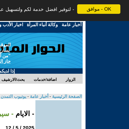
موافق - OK
لتوفير افضل خدمة لكم ولتسهيل عملي
أخبار عامة
-
وكالة أنباء المرأة
-
اخبار الأدب و
الموقع
يسارية
"من أج
حاز ال
إذا لديك
الزوار
اضافة/خدمات
بحث/الارشيف
الصفحة الرئيسية
-
أخبار عامة
-
يوتيوب التمدن
- الايام
- سير
2025 / 5 / 12