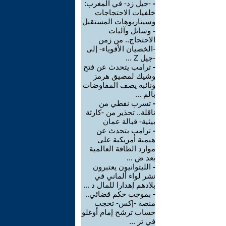
-
-جيل زد- في المغرب:
خلفيات الاحتجاجات
وسيناريوهات المستقبل
-
وسائل وآليات
الاحتجاج.. من زمن
-الخصيان الأقوياء- إلى
-جيل Z ...
-
ترامب يتحدث عن فتح
وشيك لمصيق هرمز
ونائبه يصف المفاوضات
بالم ...
-
تسرب نفطي من
ناقلة.. تحذير من -كارثة
بيئية- قبالة عمان
-
ترامب يتحدث عن
هيمنة أمريكية على
موارد الطاقة العالمية
بعد ض ...
-
الليتوانيون يعتبرون
نشر لواء ألماني في
بلادهم إهدارا للمال د ...
-
بموجب حكم قضائي..
منصة -إكس- تحجب
حساب ترشح إمام أوغلو
في تر ...