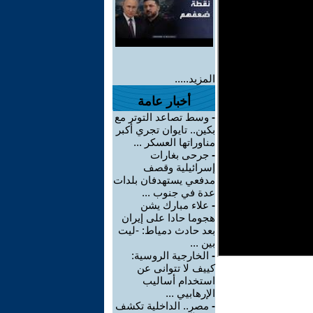
المزيد.....
أخبار عامة
-
وسط تصاعد التوتر مع
بكين.. تايوان تجري أكبر
مناوراتها العسكر ...
-
جرحى بغارات
إسرائيلية وقصف
مدفعي يستهدفان بلدات
عدة في جنوب ...
-
علاء مبارك يشن
هجوما حادا على إيران
بعد حادث دمياط: -ليت
بين ...
-
الخارجية الروسية:
كييف لا تتوانى عن
استخدام أساليب
الإرهابيي ...
-
مصر.. الداخلية تكشف