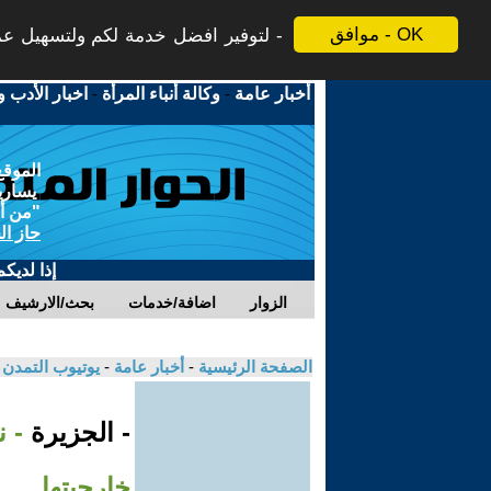
موافق - OK
لتوفير افضل خدمة لكم ولتسهيل عملي
أخبار عامة
-
وكالة أنباء المرأة
-
اخبار الأدب و
الموقع
يسارية
"من أج
حاز ال
إذا لديك
الزوار
اضافة/خدمات
بحث/الارشيف
الصفحة الرئيسية
-
أخبار عامة
-
يوتيوب التمدن
- الجزيرة
- 
خارجيتها