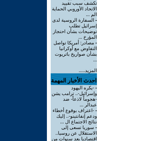
تكشف سبب تقييد
الاتحاد الأوروبي الحماية
الم ...
-
السفارة الروسية لدى
إسرائيل تطلب
توضيحات بشأن احتجاز
المؤرخ ...
-
مصادر: أمريكا تواصل
التفاوض مع أوكرانيا
بشأن صواريخ باتريوت
...
المزيد.....
احدث الأخبار المهمة
-
-يكره اليهود
وإسرائيل-.. ترامب يشن
-هجوماً لاذعاً- ضد
عبدالر ...
-
-اعتراف بوقوع أخطاء
ودعم إنفانتينو-.. إليك
نتائج الاجتماع ال ...
-
سوريا تسعى إلى
الاستقلال عن روسيا..
اقتصاديا بعد سنوات من