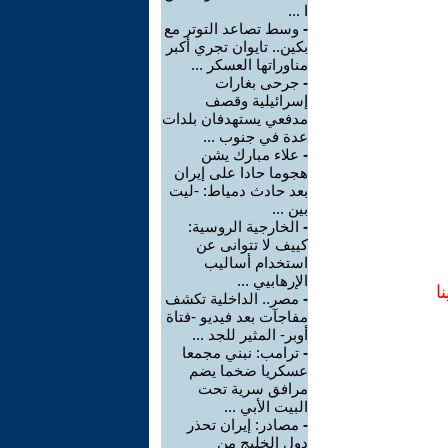
ا ...
-
وسط تصاعد التوتر مع
بكين.. تايوان تجري أكبر
مناوراتها العسكر ...
-
جرحى بغارات
إسرائيلية وقصف
مدفعي يستهدفان بلدات
عدة في جنوب ...
-
علاء مبارك يشن
هجوما حادا على إيران
بعد حادث دمياط: -ليت
بين ...
-
الخارجية الروسية:
كييف لا تتوانى عن
استخدام أساليب
الإرهابيي ...
ا
-
مصر.. الداخلية تكشف
مفاجآت بعد فيديو -فتاة
أوبر- المثير للجد ...
-
ترامب: نبني مجمعا
عسكريا ضخما يضم
مرافق سرية تحت
البيت الأبي ...
-
مصادر: إيران تحذر
دول الخليج من