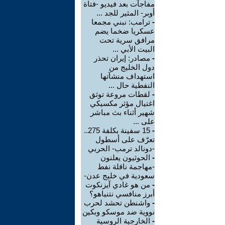
مفاجآت بعد فيديو -فتاة
أوبر- المثير للجد ...
-
ترامب: نبني مجمعا
عسكريا ضخما يضم
مرافق سرية تحت
البيت الأبي ...
-
مصادر: إيران تحذر
دول الخليج من
استهداف منشآتها
النفطية حال ...
-
لقطات مروعة توثق
اغتيال مؤثر مكسيكي
شهير أثناء بث مباشر
على ...
-
15 سفينة بكلفة 275..
تعرّف على أسطول
-دونالد ترمب- الحربي
-
الحوثيون يعلنون
-مهاجمة ناقلة نفط
سعودية في خليج عدن-
-
من هو غادي آيزنكوت
أبرز منافسي نتنياهو؟
-
واشنطن تحشد لحرب
نووية ضد موسكو وبكين
-
الخارجية الروسية