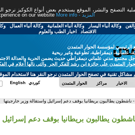
ة التصفح والنشر، الموقع يستخدم بعض أنواع الكوكيز نرجو النق
More info - المزيد
experience on our website
الفن
-
وكالة أنباء اليسار
-
وكالة أنباء العلمانية
-
وكالة أنباء العمال
-
وكا
الاقتصاد
-
اخبار الطب والعلوم
 الرئيسي لمؤسسة الحوار المتمدن
، علمانية، ديمقراطية، تطوعية وغير ربحية
ل مجتمع مدني علماني ديمقراطي حديث يضمن الحرية والعدالة الاجتم
حوار المتمدن على جائزة ابن رشد للفكر الحر والتى نالها أعلام في الفك
م مشاكل تقنية في تصفح الحوار المتمدن نرجو النقر هنا لاستخدام الموقع
كوردي
English
الاخبار
مراكز
الحوار المتمدن
- ناشطون يطالبون بريطانيا بوقف دعم إسرائيل واستقالة وزير خارجيتها
ناشطون يطالبون بريطانيا بوقف دعم إسرائيل و