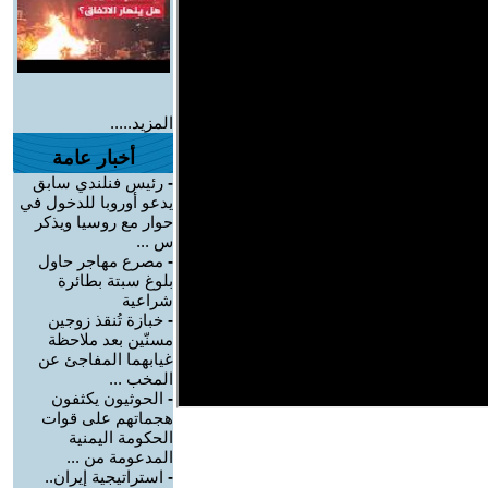
المزيد.....
أخبار عامة
-
رئيس فنلندي سابق
يدعو أوروبا للدخول في
حوار مع روسيا ويذكر
س ...
-
مصرع مهاجر حاول
بلوغ سبتة بطائرة
شراعية
-
خبازة تُنقذ زوجين
مسنّين بعد ملاحظة
غيابهما المفاجئ عن
المخب ...
-
الحوثيون يكثفون
هجماتهم على قوات
الحكومة اليمنية
المدعومة من ...
-
استراتيجية إيران..