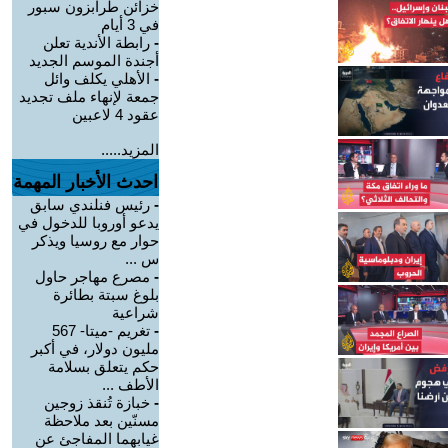
خزائن طرابزون سبور
في 3 أيام
-
رابطة الأندية تعلن
أجندة الموسم الجديد
-
الأهلي يكلف وائل
جمعة لإنهاء ملف تجديد
عقود 4 لاعبين
المزيد.....
احدث الأخبار المهمة
-
رئيس فنلندي سابق
يدعو أوروبا للدخول في
حوار مع روسيا ويذكر
س ...
-
مصرع مهاجر حاول
بلوغ سبتة بطائرة
شراعية
-
تغريم -ميتا- 567
مليون دولار، في أكبر
حكم يتعلق بسلامة
الأطف ...
-
خبازة تُنقذ زوجين
مسنّين بعد ملاحظة
غيابهما المفاجئ عن