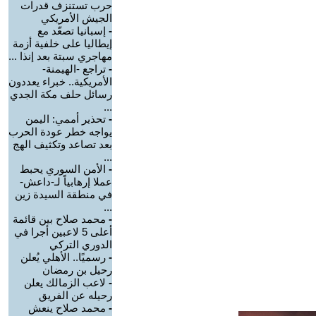
حرب تستنزف قدرات
الجيش الأمريكي
-
إسبانيا تصعّد مع
إيطاليا على خلفية أزمة
مهاجري سبتة بعد إنذا ...
-
تراجع -الهيمنة-
الأمريكية.. خبراء يعددون
رسائل حلف مكة الجدي
...
-
تحذير أممي: اليمن
يواجه خطر عودة الحرب
بعد تصاعد وتكثيف الهج
...
-
الأمن السوري يحبط
عملا إرهابياً لـ-داعش-
في منطقة السيدة زين
...
-
محمد صلاح بين قائمة
أعلى 5 لاعبين أجرا في
الدوري التركي
-
رسميًا.. الأهلي يُعلن
رحيل بن رمضان
-
لاعب الزمالك يعلن
رحيله عن الفريق
-
محمد صلاح ينعش