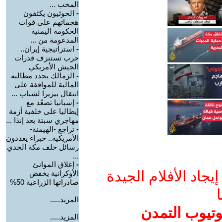
المخب ...
-
الحوثيون يكثفون
هجماتهم على قوات
الحكومة اليمنية
المدعومة من ...
-
استراتيجية إيران..
حرب تستنزف قدرات
الجيش الأمريكي
-
الزمالك يحدد مطالبه
المالية للموافقة على
انتقال بيزيرا لشباب ...
-
إسبانيا تصعّد مع
إيطاليا على خلفية أزمة
مهاجري سبتة بعد إنذا ...
-
تراجع -الهيمنة-
الأمريكية.. خبراء يعددون
رسائل حلف مكة الجدي
...
-
إغلاق الموانئ
جاد الأفلام الجيدة
الأوكرانية يخفض
صادراتها الزراعية 50%
ا
المزيد.....
وتيوب التمدن
المزيد.....