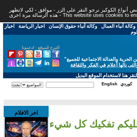
 أنواع الكوكيز نرجو النقر على الزر - موافق - لكي لاتظهر
This website uses cookies to ensure you ge
وكالة أنباء العمال
-
وكالة أنباء حقوق الإنسان
-
اخبار الرياضة
-
اخبار
لوم
التبرع للموقع - ادعمونا
حرية والعدالة الاجتماعية للجميع
"
تى نالها أعلام في الفكر والثقافة
قر هنا لاستخدام الموقع البديل
كوردي
English
اخر الافلام
 عليكم تفكيك كل شيء