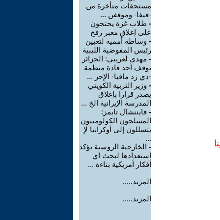
مستحقات متأخرة من
-فيفا- وموقفن ...
-
طلاب غزة يحتجون
على إغلاق معبر رفح
-
وساطة أممية لتعيين
رئيس المفوضية الليبية
-
مهدي لعريبي: الجزائر
توقف أحد قادة منظمة
-دي زد مافيا- الإجر ...
-
وزير التربية الكويتي
يصدر قرارا بإغلاق
المدرسة الإيرانية الخ ...
-
فايننشال تايمز:
المسلحون الكولومبيون
يتسللون إلى أوكرانيا لإ
...
ا
-
الخارجية الروسية تؤكد
استعدادها لبحث أي
أفكار أمريكية بناءة ...
المزيد.....
المزيد.....