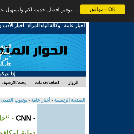
موافق - OK
لتوفير افضل خدمة لكم ولتسهيل عملي
أخبار عامة
-
وكالة أنباء المرأة
-
اخبار الأدب و
الموقع
يسارية
"من أج
حاز ال
إذا لديك
الزوار
اضافة/خدمات
بحث/الارشيف
الصفحة الرئيسية
-
أخبار عامة
-
يوتيوب التمدن
- CNN
- “ح
دولية لمكافح