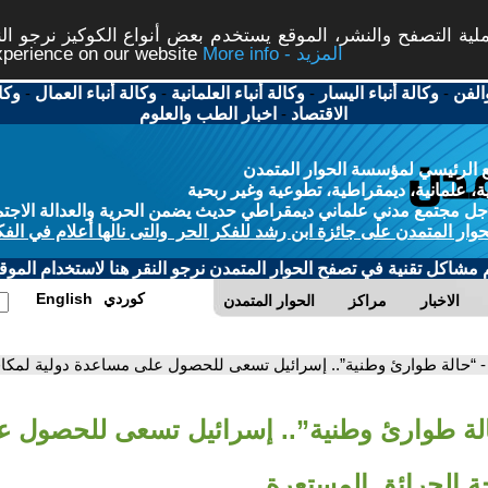
ة التصفح والنشر، الموقع يستخدم بعض أنواع الكوكيز نرجو النق
More info - المزيد
experience on our website
الفن
-
وكالة أنباء اليسار
-
وكالة أنباء العلمانية
-
وكالة أنباء العمال
-
وكا
الاقتصاد
-
اخبار الطب والعلوم
 الرئيسي لمؤسسة الحوار المتمدن
، علمانية، ديمقراطية، تطوعية وغير ربحية
ل مجتمع مدني علماني ديمقراطي حديث يضمن الحرية والعدالة الاجتم
حوار المتمدن على جائزة ابن رشد للفكر الحر والتى نالها أعلام في الفك
م مشاكل تقنية في تصفح الحوار المتمدن نرجو النقر هنا لاستخدام الموقع
كوردي
English
الاخبار
مراكز
الحوار المتمدن
- “حالة طوارئ وطنية”.. إسرائيل تسعى للحصول على مساعدة دولية لمكاف
الة طوارئ وطنية”.. إسرائيل تسعى للحصول 
ة الحرائق المستعرة