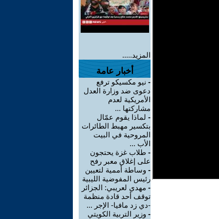
المزيد.....
أخبار عامة
-
نيو مكسيكو ترفع
دعوى ضد وزارة العدل
الأمريكية لعدم
مشاركتها ...
-
لماذا يقوم عمّال
بتكسير مهبط الطائرات
المروحية في البيت
الأب ...
-
طلاب غزة يحتجون
على إغلاق معبر رفح
-
وساطة أممية لتعيين
رئيس المفوضية الليبية
-
مهدي لعريبي: الجزائر
توقف أحد قادة منظمة
-دي زد مافيا- الإجر ...
-
وزير التربية الكويتي