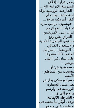
يصدر قرارا بإغلاق
المدرسة الإيرانية الخ ...
-
الخارجية الروسية تؤكد
استعدادها لبحث أي
أفكار أمريكية بناءة ...
-
جونسون: ترامب يدرك
تداعيات الصراع مع
إيران على الأمريكيين
-
العراق يعلن رفع
مستوى الجاهزية الأمنية
والاستعداد القتالي
-
-اليونيفيل-: إسرائيل
أطلقت 113 مقذوفا
على لبنان في أعلى
مؤشر ...
-
سموتريتش: لن
ننسحب من المناطق
الأمنية
-
سيكورسكي يعارض
نقل مبنى السفارة
الروسية في وارسو
ويلمح إلى ق ...
-
الشرطة الألمانية
توقف أوكرانياً يشتبه في
تجسّسه على مصنع