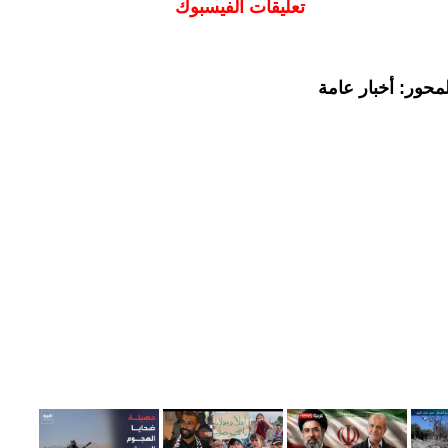
تعليقات الفيسبوك
محور: أخبار عامة