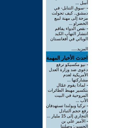
أسل ...
-
-سوق التنابل- في
دمشق.. كيف تحولت
مزحة إلى مهنة لبيع
الخضراو ...
-
نقص الدواء يفاقم
انتشار التهاب الكبد
الوبائي في أفغانستان
المزيد.....
احدث الأخبار المهمة
-
نيو مكسيكو ترفع
دعوى ضد وزارة العدل
الأمريكية لعدم
مشاركتها ...
-
لماذا يقوم عمّال
بتكسير مهبط الطائرات
المروحية في البيت
الأب ...
-
تركيا وبولندا تستهدفان
رفع حجم التبادل
التجاري إلى 15 مليار ...
-
الأمير علي بن
الحسين: وصلتنا