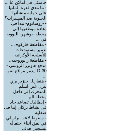
خامنئي في أماكن عا ...
-
ما مدى قدرة ألمانيا
على حماية منشآتها
الحيوية ضد المسيرات؟
-
-روساتوم- تبدأ في
إعادة موظفيها إلى
محطة -بوشهر- النووية
في ...
-
مقاطعة خاركوف..
تدمير مستودعات
للأسلحة الأوكرانية
-
مقاطعة زابوروجيه..
مدفع هاوتزر الروسي -
D-30- يدمر مواقع لقوا
...
-
هنغاريا.. خنزير بري
ينزل عبر السلم
المتحرك إلى داخل
محطة الم ...
-
إيطاليا.. تصاعد حاد
في نشاط بركان إتنا في
صقلية
-
سقوط لاعب برازيلي
في نفق أثناء احتفاله
بتسجيل هدف