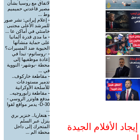
لاتفاق مع روسيا بشأن
مصير قاعدتي حميميم
وط ...
-
إعلام إيراني: نشر صور
للمرشد الأعلى مجتبى
خامنئي في أماكن عا ...
-
ما مدى قدرة ألمانيا
على حماية منشآتها
الحيوية ضد المسيرات؟
-
-روساتوم- تبدأ في
إعادة موظفيها إلى
محطة -بوشهر- النووية
في ...
-
مقاطعة خاركوف..
تدمير مستودعات
للأسلحة الأوكرانية
-
مقاطعة زابوروجيه..
مدفع هاوتزر الروسي -
D-30- يدمر مواقع لقوا
...
-
هنغاريا.. خنزير بري
ينزل عبر السلم
جاد الأفلام الجيدة
المتحرك إلى داخل
محطة الم ...
ا