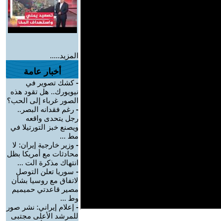
المزيد.....
أخبار عامة
-
كشك تصوير في
نيويورك.. هل تقود هذه
الصور غرباء إلى الحب؟
-
رغم فقدانه البصر..
رجل يتحدى واقعه
ويصنع خبز التورتيلا في
مط ...
-
وزير خارجية إيران: لا
محادثات مع أمريكا بظل
انتهاك مذكرة الت ...
-
سوريا تعلن التوصل
لاتفاق مع روسيا بشأن
مصير قاعدتي حميميم
وط ...
-
إعلام إيراني: نشر صور
للمرشد الأعلى مجتبى