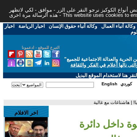
 أنواع الكوكيز نرجو النقر على الزر - موافق - لكي لاتظهر
This website uses cookies to ensure you ge
وكالة أنباء العمال
-
وكالة أنباء حقوق الإنسان
-
اخبار الرياضة
-
اخبار
لوم
التبرع للموقع - ادعمونا
حرية والعدالة الاجتماعية للجميع
"
تى نالها أعلام في الفكر والثقافة
قر هنا لاستخدام الموقع البديل
كوردي
English
! | هاشتاغات مع غالية
اخر الافلام
ة داخل دائرة