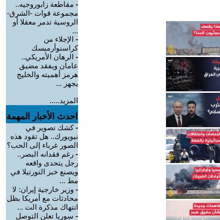
-
مقاطعة زابوروجيه..
مجموعة قوات -الشرق-
الروسية تدمر معقلا أو
...
-
الإجلاء من
كراسنوأرميسك
-
الرهان الأمريكي..
عامان ويفقد مضيق
هرمز أهميته والخليج
يجهز ...
المزيد.....
احدث الأخبار المهمة
-
كشك تصوير في
نيويورك.. هل تقود هذه
الصور غرباء إلى الحب؟
-
رغم فقدانه البصر..
رجل يتحدى واقعه
ويصنع خبز التورتيلا في
مط ...
-
وزير خارجية إيران: لا
محادثات مع أمريكا بظل
انتهاك مذكرة الت ...
-
سوريا تعلن التوصل