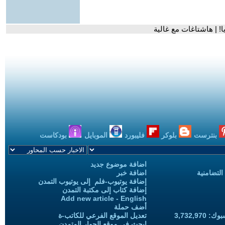
! | هاشتاغات مع غالية
بنترست
بلوكر
فليبورد
الموبايل
بودكاست
اضافة موضوع جديد
التضامنية
اضافة خبر
إضافة يوتيوب-فلم إلى يوتيوب التمدن
إضافة كتاب إلى مكتبة التمدن
Add new article - English
أضف حملة
3,732,97
تعديل الموقع الفرعي للكاتب-ة
ابحث في موقع الحوار المتمدن