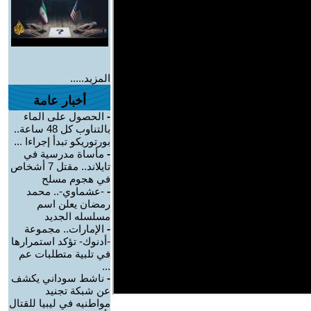
المزيد.....
أخبار عامة
-
الحصول على الماء
بالتناوب كل 48 ساعة..
بورتوريكو تبدأ إجراءا ...
-
مأساة مدرسية في
تايلاند.. مقتل 7 أشخاص
في هجوم مسلح
-
-عشماوي-.. محمد
رمضان يعلن اسم
مسلسله الجديد
-
الإمارات.. مجموعة
-أدنوك- تؤكد استمرارها
في تلبية متطلبات عم
...
-
ناشط سوداني يكشف
عن شبكة تجنيد
مواطنيه في ليبيا للقتال