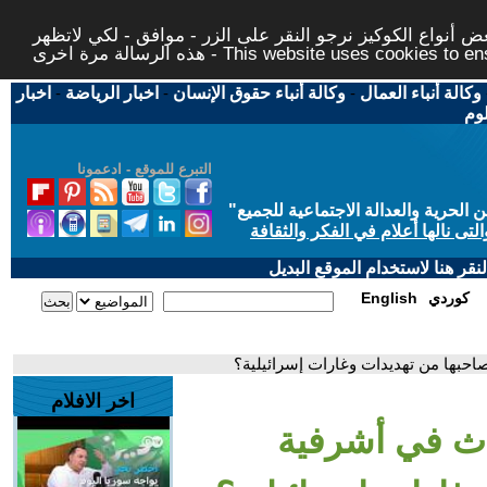
 أنواع الكوكيز نرجو النقر على الزر - موافق - لكي لاتظهر
This website uses cookies to ensure you ge
وكالة أنباء العمال
-
وكالة أنباء حقوق الإنسان
-
اخبار الرياضة
-
اخبار
لوم
التبرع للموقع - ادعمونا
حرية والعدالة الاجتماعية للجميع
"
تى نالها أعلام في الفكر والثقافة
قر هنا لاستخدام الموقع البديل
كوردي
English
حبها من تهديدات وغارات إسرائيلية؟
اخر الافلام
اث في أشرفية