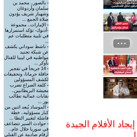
-
بالصور.. محمد بن
سلمان وأردوغان
وشهباز شريف يؤدون
صلاة الجمع ...
-
الإمارات.. مجموعة
-أدنوك- تؤكد استمرارها
في تلبية متطلبات عم
...
-
ناشط سوداني يكشف
عن شبكة تجنيد
مواطنيه في ليبيا للقتال
بأوكر ...
-
14 جريحاً في تفجير
حافلة جرمانا، وتحقيقات
لكشف المسؤولين
-
كلفة الصراع تضرب
معيشة البريطانيين..
نقابات عمالية تطالب
بور ...
-
الموساد يُبعد اثنين من
كبار مسؤوليه.. خطة
فاشلة لتغيير النظا ...
جاد الأفلام الجيدة
-
حوادث السير تتضاعف
في سوريا خلال عام..
ا
أرقام صادمة عن القتلى