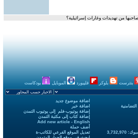
حبها من تهديدات وغارات إسرائيلية؟
بنترست
بلوكر
فليبورد
الموبايل
بودكاست
اضافة موضوع جديد
التضامنية
اضافة خبر
إضافة يوتيوب-فلم إلى يوتيوب التمدن
إضافة كتاب إلى مكتبة التمدن
Add new article - English
أضف حملة
3,732,97
تعديل الموقع الفرعي للكاتب-ة
ابحث في موقع الحوار المتمدن