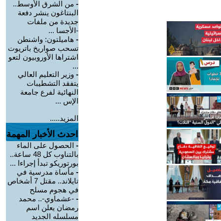
-
من الشرق الأوسط..
البنتاغون ينشر دفعة
جديدة من ملفات
-الأجسا ...
-
هاميلتون: واشنطن
تسحب صواريخ باتريوت
اشتراها الأوروبيون لتعو
...
-
وزير التعليم العالي
يتفقد التشطيبات
النهائية لفرع جامعة
الإس ...
المزيد.....
احدث الأخبار المهمة
-
الحصول على الماء
بالتناوب كل 48 ساعة..
بورتوريكو تبدأ إجراءا ...
-
مأساة مدرسية في
تايلاند.. مقتل 7 أشخاص
في هجوم مسلح
-
-عشماوي-.. محمد
رمضان يعلن اسم
مسلسله الجديد