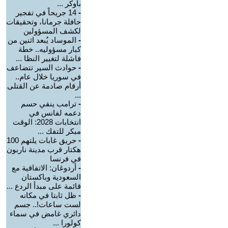
بأوكر ...
-
14 جريحاً في تفجير
حافلة جرمانا، وتحقيقات
لكشف المسؤولين
-
الموساد يُبعد اثنين من
كبار مسؤوليه.. خطة
فاشلة لتغيير النظا ...
-
حوادث السير تتضاعف
في سوريا خلال عام..
أرقام صادمة عن القتلى
...
-
ترامب ينفي حسم
دعمه لفانس في
انتخابات 2028: الوقت
مبكر للتفك ...
-
حريق غابات يلتهم 100
هكتار قرب مدينة ناربون
في فرنسا
-
أردوغان: الاتفاقية مع
السعودية وباكستان
قائمة على مبدأ الردع ...
-
ظل ثابتا في مكانه
لست ساعات!.. جسم
دائري غامض في سماء
كولورا ...