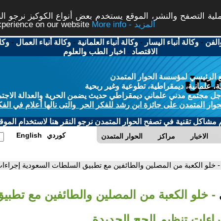
ة التصفح والنشر، الموقع يستخدم بعض أنواع الكوكيز نرجو النق
More info - المزيد
experience on our website
الفن
-
وكالة أنباء اليسار
-
وكالة أنباء العلمانية
-
وكالة أنباء العمال
-
وكا
الاقتصاد
-
اخبار الطب والعلوم
 الرئيسي لمؤسسة الحوار المتمدن
، علمانية، ديمقراطية، تطوعية وغير ربحية
ل مجتمع مدني علماني ديمقراطي حديث يضمن الحرية والعدالة الاجتم
حوار المتمدن على جائزة ابن رشد للفكر الحر والتى نالها أعلام في الفك
م مشاكل تقنية في تصفح الحوار المتمدن نرجو النقر هنا لاستخدام الموقع
كوردي
English
الاخبار
مراكز
الحوار المتمدن
- خلو الكعبة من المصلين والطائفين مع تطبيق السلطات السعودية إجراءات
- خلو الكعبة من المصلين والطائفين مع تطب
راءات تنظيم الحج الجديدة