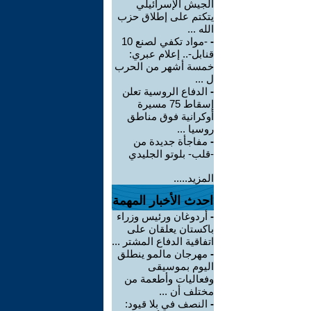
الجيش الإسرائيلي
يتكتم على إطلاق حزب
الله ...
-
-مواد تكفي لصنع 10
قنابل-.. إعلام عبري:
خمسة أشهر من الحرب
ل ...
-
الدفاع الروسية تعلن
إسقاط 75 مسيرة
أوكرانية فوق مناطق
روسيا ...
-
مفاجأة جديدة من
-قلب- بلوتو الجليدي
المزيد.....
احدث الأخبار المهمة
-
أردوغان ورئيس وزراء
باكستان يعلقان على
اتفاقية الدفاع المشتر ...
-
مهرجان مالمو ينطلق
اليوم بموسيقى
وفعاليات وأطعمة من
مختلف أن ...
-
النصف في بلا قيود: