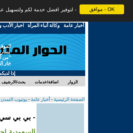
موافق - OK
لتوفير افضل خدمة لكم ولتسهيل عملي
أخبار عامة
-
وكالة أنباء المرأة
-
اخبار الأدب و
الموقع
يسارية
"من أج
حاز ال
إذا لديك
الزوار
اضافة/خدمات
بحث/الارشيف
الصفحة الرئيسية
-
أخبار عامة
-
يوتيوب التمدن
- بي بي سي
السعودية إج