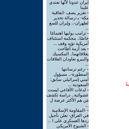
إيران عدونا لأنّها تعتدي
علينا
-
تقرير يصف -اتفاقية
مكة- بـ-رسالة تحذير
لطهران-.. وإيران للسع
...
-
ترامب يوليها اهتمامًا
خاصًا.. محكمة استئناف
أمريكية تؤيد وقف ...
-
بعد أزمة أطاحت
بعلاقاتهما.. المكسيك
والبيرو تعاودان العلاقات
...
-
-رغم ترسانتها
المتطورة-.. مسؤول
أمني إسرائيلي سابق:
ا
السعودية ...
-
لدغات الأفاعي ليست
عشوائية.. دراسة تكشف
مَن هم الأكثر عرضة ل
...
-
-المقاومة الإسلامية
في العراق- تعلن تأجيل
ردها العسكري على ا ...
-
الشيوخ الأمريكي