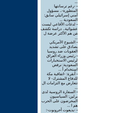
...
-
-رغم ترسانتها
المتطورة-.. مسؤول
أمني إسرائيلي سابق:
السعودية ...
-
لدغات الأفاعي ليست
عشوائية.. دراسة تكشف
مَن هم الأكثر عرضة ل
...
-
الشيوخ الأمريكي
يصادق على تشديد
العقوبات ضد روسيا
-
رئيس وزراء العراق
لرئيس الاستخبارات
السعودية: نرفض
استخدام أ ...
-
أنقرة: -اتفاقية مكة
للدفاع المشترك- لا
تتعارض مع التزامات ال
...
-
السفارة الروسية لدى
برلين: السياسيون
المحرضون على الحرب
هم ا ...
-
-يديعوت أحرونوت-: