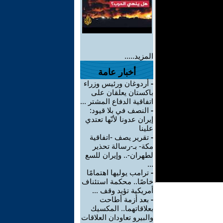
المزيد.....
أخبار عامة
-
أردوغان ورئيس وزراء
باكستان يعلقان على
اتفاقية الدفاع المشتر ...
-
النصف في بلا قيود:
إيران عدونا لأنّها تعتدي
علينا
-
تقرير يصف -اتفاقية
مكة- بـ-رسالة تحذير
لطهران-.. وإيران للسع
...
-
ترامب يوليها اهتمامًا
خاصًا.. محكمة استئناف
أمريكية تؤيد وقف ...
-
بعد أزمة أطاحت
بعلاقاتهما.. المكسيك
والبيرو تعاودان العلاقات