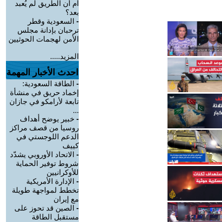
أم أن الطريق لم يُعبد
بعد؟
-
السعودية وقطر
ترحبان بإدانة مجلس
الأمن لهجمات الحوثيين
المزيد.....
احدث الأخبار المهمة
-
الطاقة السعودية:
إخماد حريق في منشأة
تابعة لأرامكو في جازان
...
-
خبير يوضح أهداف
روسيا من قصف مراكز
الدعم اللوجستي في
كييف
-
الاتحاد الأوروبي يشدّد
شروط توفير الحماية
للأوكرانيين
-
الإدارة الأمريكية
تخطط لمواجهة طويلة
مع إيران
-
الصين قد تحوز على
مستقبل الطاقة