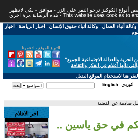
 أنواع الكوكيز نرجو النقر على الزر - موافق - لكي لاتظهر
This website uses cookies to ensure you ge
وكالة أنباء العمال
-
وكالة أنباء حقوق الإنسان
-
اخبار الرياضة
-
اخبار
لوم
التبرع للموقع - ادعمونا
حرية والعدالة الاجتماعية للجميع
"
تى نالها أعلام في الفكر والثقافة
قر هنا لاستخدام الموقع البديل
كوردي
English
صيل صادمة عن القضية
اخر الافلام
حكم في حق ياسين ..