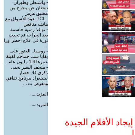
-
واشنطن وطهران
تبحثان عن مخرج من
مضيق هرمز
-
TCL تعود للأسواق مع
هاتف منافس
-
نوافذ زمنية حاسمة
بعد الجراحة قد تحدث
ثورة في علاج أخطر أورا
...
-
روسيا.. العثور على
بقايا ست جماجم لفيلة
عمرها 1.4 مليون عام ...
-
متحف النصر يحيي
ذكرى فك حصار
لينينغراد ببرنامج ثقافي
ومعرض ت ...
المزيد.....
المزيد.....
جاد الأفلام الجيدة
ا