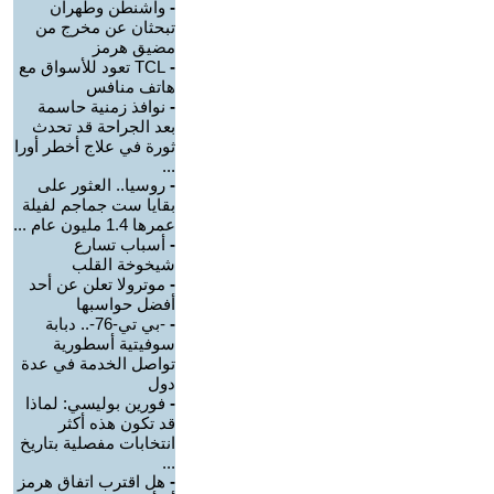
-
واشنطن وطهران
تبحثان عن مخرج من
مضيق هرمز
-
TCL تعود للأسواق مع
هاتف منافس
-
نوافذ زمنية حاسمة
بعد الجراحة قد تحدث
ثورة في علاج أخطر أورا
...
-
روسيا.. العثور على
بقايا ست جماجم لفيلة
عمرها 1.4 مليون عام ...
-
أسباب تسارع
شيخوخة القلب
-
موترولا تعلن عن أحد
أفضل حواسبها
-
-بي تي-76-.. دبابة
سوفيتية أسطورية
تواصل الخدمة في عدة
دول
-
فورين بوليسي: لماذا
قد تكون هذه أكثر
انتخابات مفصلية بتاريخ
...
-
هل اقترب اتفاق هرمز