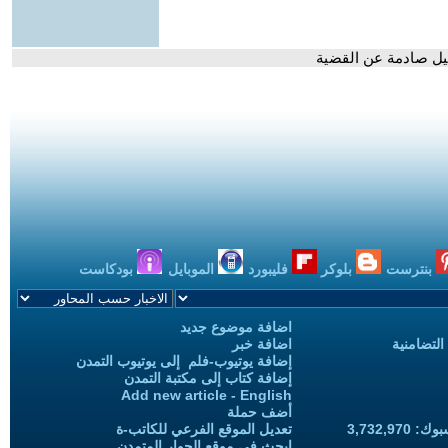
صيل صادمة عن القضية
بنترست
بلوكر
فليبورد
الموبايل
بودكاست
اضافة موضوع جديد
التضامنية
اضافة خبر
إضافة يوتيوب-فلم إلى يوتيوب التمدن
إضافة كتاب إلى مكتبة التمدن
Add new article - English
أضف حملة
3,732,97
تعديل الموقع الفرعي للكاتب-ة
ابحث في موقع الحوار المتمدن