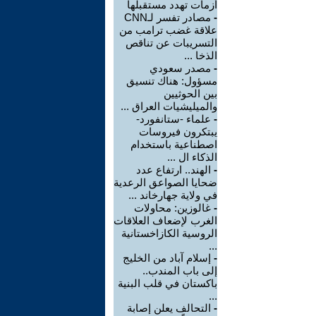
أزمات تهدد مستقبلها
-
مصادر تفسر لـCNN
علاقة غضب ترامب من
التسريبات عن تناقص
الذخا ...
-
مصدر سعودي
مسؤول: هناك تنسيق
بين الحوثيين
والميليشيات العراق ...
-
علماء -ستانفورد-
يبتكرون فيروسات
اصطناعية باستخدام
الذكاء ال ...
-
الهند.. ارتفاع عدد
ضحايا الصواعق الرعدية
في ولاية جهارخاند ...
-
غالوزين: محاولات
الغرب لإضعاف العلاقات
الروسية الكازاخستانية
...
-
إسلام آباد من الخليج
إلى باب المندب..
باكستان في قلب البنية
...
-
التحالف يعلن إصابة