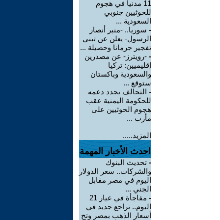
11 مدنياً في هجوم
للحوثيين جنوبي
السعودية ...
-
سوريا.. -منبر أنصار
الرسول- يعلن عن تبني
تفجير جرمانا وحصيلة ...
-
-رويترز- عن مصدرين
إقليميين: تركيا
والسعودية وباكستان
ستوقع ...
-
التحالف يجدد دعمه
للحكومة اليمنية عقب
هجوم الحوثيين على
مأرب ...
المزيد.....
احدث الأخبار المهمة
-
تحديث البنوك
والشركات.. سعر الدولار
اليوم في مصر مقابل
الجني ...
-
مفاجأة في عيار 21
اليوم.. تراجع جديد في
أسعار الذهب بمصر وتح