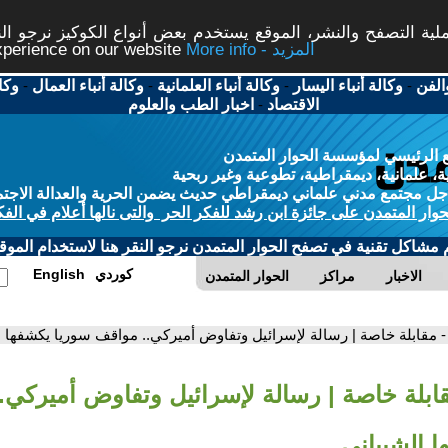
ة التصفح والنشر، الموقع يستخدم بعض أنواع الكوكيز نرجو النق
More info - المزيد
experience on our website
الفن
-
وكالة أنباء اليسار
-
وكالة أنباء العلمانية
-
وكالة أنباء العمال
-
وكا
الاقتصاد
-
اخبار الطب والعلوم
 الرئيسي لمؤسسة الحوار المتمدن
، علمانية، ديمقراطية، تطوعية وغير ربحية
ل مجتمع مدني علماني ديمقراطي حديث يضمن الحرية والعدالة الاجتم
حوار المتمدن على جائزة ابن رشد للفكر الحر والتى نالها أعلام في الفك
م مشاكل تقنية في تصفح الحوار المتمدن نرجو النقر هنا لاستخدام الموقع
كوردي
English
الاخبار
مراكز
الحوار المتمدن
- مقابلة خاصة | رسالة لإسرائيل وتفاوض أميركي.. مواقف سوريا يكشفها ا
قابلة خاصة | رسالة لإسرائيل وتفاوض أميركي.
 الشيباني