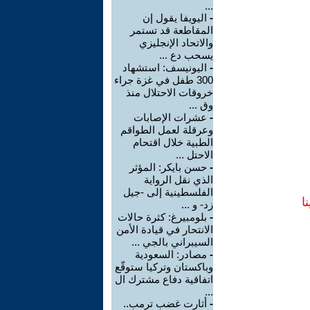
...
-
اليويفا يقول إن
المقاطعة قد تستمر
والاتحاد الإنجليزي
يسحب دع ...
-
اليونيسف: استشهاد
300 طفل في غزة جراء
خروقات الاحتلال منذ
وق ...
-
عشرات الإصابات
وعرقلة لعمل الطواقم
الطبية خلال اقتحام
الاحتل ...
-
حسن بايكر: المؤثر
الذي نقل الرواية
الفلسطينية إلى -جيل
ا
زد- و ...
-
بلومبيرغ: كثرة حالات
الانتحار في قيادة الأمن
السيبراني بالجي ...
-
مصادر: السعودية
وباكستان وتركيا ستوقّع
اتفاقية دفاع مشترك ال
...
-
أثارت غضب ترمب..