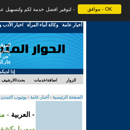
موافق - OK
لتوفير افضل خدمة لكم ولتسهيل عملي
أخبار عامة
-
وكالة أنباء المرأة
-
اخبار الأدب و
الموقع
يسارية
"من أج
حاز ال
إذا لديك
الزوار
اضافة/خدمات
بحث/الارشيف
الصفحة الرئيسية
-
أخبار عامة
-
يوتيوب التمدن
- العربية
- م
سوريا يكشفها