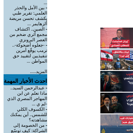
...
-
بين الأمل والحذر
العلمي: تقرير طبي
يكشف تحسن مريضة
ألزهايمر ...
-
الصين.. اكتشاف
مجمع أثري ضخم من
العصر البرونزي
-
-جعلوه أضحوكة-..
ترمب يوقّع أمرين
تنفيذيين لتقييد حق
المواطن ...
المزيد.....
احدث الأخبار المهمة
-
عبدالرحمن السيد..
ماذا نعلم عن ابن
المهاجر المصري الذي
-لم ي ...
-
الكسوف الكلي
للشمس.. أين يمكنك
مشاهدته؟
-
من الخصومة إلى
الشراكة: كيف توسّع