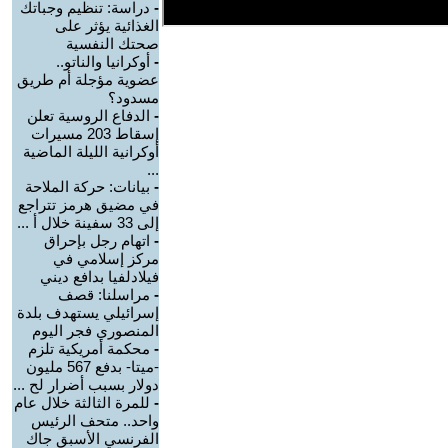
-
دراسة: تنظيم وجباتك
الغذائية يؤثر على
صحتك النفسية
-
أوكرانيا والناتو..
عضوية مؤجلة أم طريق
مسدود؟
-
الدفاع الروسية تعلن
إسقاط 203 مسيرات
أوكرانية الليلة الماضية
...
-
بيانات: حركة الملاحة
في مضيق هرمز تتراجع
إلى 33 سفينة خلال أ ...
-
اتهام رجل بإحراق
مركز إسلامي في
فيلادلفيا بدافع ديني
-
مراسلنا: قصف
إسرائيلي يستهدف بلدة
المنصوري فجر اليوم
-
محكمة أمريكية تلزم
-ميتا- بدفع 567 مليون
دولار بسبب أضرار لح ...
-
للمرة الثالثة خلال عام
واحد.. متحف الرئيس
الفرنسي الأسبق جاك