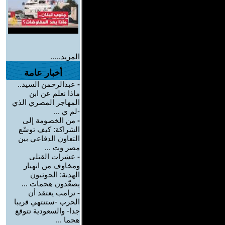
المزيد.....
أخبار عامة
-
عبدالرحمن السيد..
ماذا نعلم عن ابن
المهاجر المصري الذي
-لم ي ...
-
من الخصومة إلى
الشراكة: كيف توسّع
التعاون الدفاعي بين
مصر وت ...
-
عشرات القتلى
ومخاوف من انهيار
الهدنة: الحوثيون
يصعّدون هجمات ...
-
ترامب يعتقد أن
الحرب -ستنتهي قريبا
جدا- والسعودية تتوقع
هجما ...