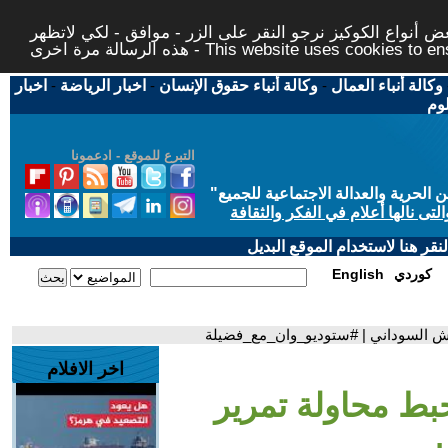
 أنواع الكوكيز نرجو النقر على الزر - موافق - لكي لاتظهر
This website uses cookies to ensure you ge
وكالة أنباء العمال
-
وكالة أنباء حقوق الإنسان
-
اخبار الرياضة
-
اخبار
لوم
التبرع للموقع - ادعمونا
حرية والعدالة الاجتماعية للجميع
"
تى نالها أعلام في الفكر والثقافة
قر هنا لاستخدام الموقع البديل
كوردي
English
يش السوداني | #ستوديو_وان_مع_فضيلة
اخر الافلام
حبط محاولة تمرير