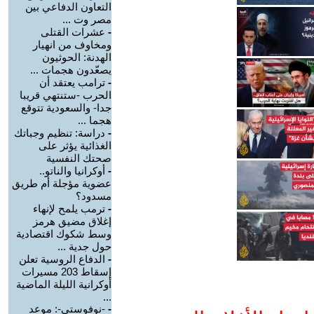
التعاون الدفاعي بين
مصر وت ...
-
عشرات القتلى
ومخاوف من انهيار
الهدنة: الحوثيون
يصعّدون هجمات ...
-
ترامب يعتقد أن
الحرب -ستنتهي قريبا
جدا- والسعودية تتوقع
هجما ...
-
دراسة: تنظيم وجباتك
الغذائية يؤثر على
صحتك النفسية
-
أوكرانيا والناتو..
عضوية مؤجلة أم طريق
مسدود؟
-
ترمب يلمح لإنهاء
إغلاق مضيق هرمز
وسط شكوك اقتصادية
حول جدية ...
-
الدفاع الروسية تعلن
إسقاط 203 مسيرات
أوكرانية الليلة الماضية
...
-
-نوفوستي-: موعد