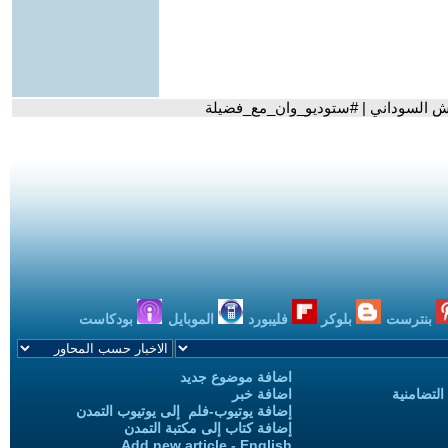
يش السوداني | #ستوديو_وان_مع_فضيلة
بنترست
بلوكر
فليبورد
الموبايل
بودكاست
اضافة موضوع جديد
التضامنية
اضافة خبر
إضافة يوتيوب-فلم إلى يوتيوب التمدن
إضافة كتاب إلى مكتبة التمدن
Add new article - English