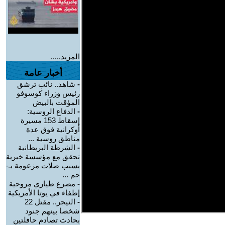
المزيد.....
أخبار عامة
-
شاهد.. نائب ترشق
رئيس وزراء كوسوفو
المؤقت بالبيض
-
الدفاع الروسية:
إسقاط 153 مسيرة
أوكرانية فوق عدة
مناطق روسية ...
-
الشرطة البريطانية
تحقق مع مؤسسة خيرية
بسبب صلات مزعومة بـ-
حم ...
-
مصرع طياري مروحية
إطفاء في يوتا الأمريكية
-
النيجر.. مقتل 22
شخصا بينهم جنود
بحادث تصادم حافلتين