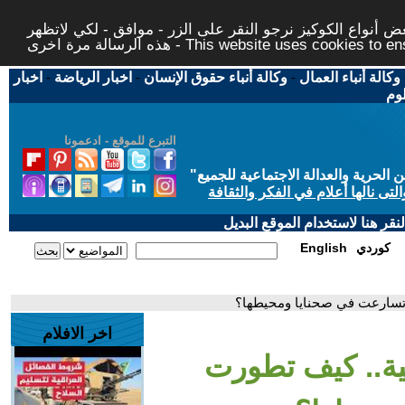
 أنواع الكوكيز نرجو النقر على الزر - موافق - لكي لاتظهر
This website uses cookies to ensure you ge
وكالة أنباء العمال
-
وكالة أنباء حقوق الإنسان
-
اخبار الرياضة
-
اخبار
لوم
التبرع للموقع - ادعمونا
حرية والعدالة الاجتماعية للجميع
"
تى نالها أعلام في الفكر والثقافة
قر هنا لاستخدام الموقع البديل
كوردي
English
 وتسارعت في صحنايا ومحيطها؟
اخر الافلام
لية.. كيف تطورت