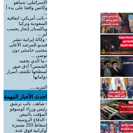
الإسرائيلي: نتنياهو
وكاتس وافقا على بدء أ
...
-
نائب أمريكي: اتفاقية
السعودية وتركيا
وباكستان إنجاز يحسب
لتر ...
-
وكالة إيرانية تنشر
فيديو للمرشد الأعلى
مجتبى خامنئي دون
توضي ...
-
ما الذي تخفيه
الشمس؟ أدق صور
لسطحها تكشف أسرار
دواماتها
المزيد.....
احدث الأخبار المهمة
-
شاهد.. نائب ترشق
رئيس وزراء كوسوفو
المؤقت بالبيض
-
الدفاع الروسية:
إسقاط 153 مسيرة
أوكرانية فوق عدة