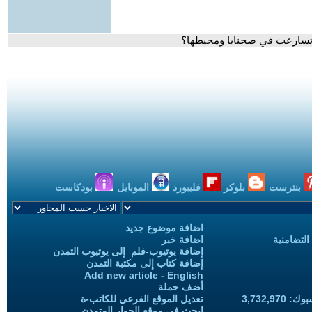
 وتسارعت في صحنايا ومحيطها؟
بنترست
بلوكر
فليبورد
الموبايل
بودكاست
اضافة موضوع جديد
التضامنية
اضافة خبر
إضافة يوتيوب-فلم إلى يوتيوب التمدن
إضافة كتاب إلى مكتبة التمدن
Add new article - English
أضف حملة
3,732,97
تعديل الموقع الفرعي للكاتب-ة
ابحث في موقع الحوار المتمدن