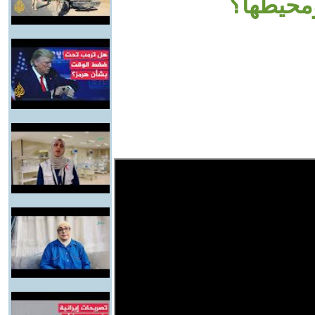
محيطها؟