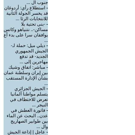
جنوب ال ...
-
استطلاع رأي: أردوغان
قد يخسر الجولة الثانية
للانتخابات الرئا ...
-
-بنى تحتية بلا
مساكن-.. نتنياهو وكاتس
يوافقان سرا على بدء أع
...
-
ديلي ميل: حملة لـ-
الجيش الجمهوري
الجديد- قد تدفع
مهاجرين إلى ...
-
مباشر: اتفاق وشيك
بين إيران وسلطنة عمان
بشأن الإدارة المستقب
...
-
الجيش الجزائري
يتسلم مواطنا ألمانيا
تعرض للاختطاف في
النيجر ...
-
فاتورة العطش في
عدن.. البحث عن الماء
بين طوابير الصهاريج
وال ...
-
عاجل | إذاعة الجيش