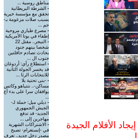
مناطق روسية ...
-
الشرطة البريطانية
تحقق مع مؤسسة خيرية
بسبب صلات مزعومة بـ-
حم ...
-
مصرع طياري مروحية
إطفاء في يوتا الأمريكية
-
النيجر.. مقتل 22
شخصا بينهم جنود
بحادث تصادم حافلتين
جنوب ال ...
-
استطلاع رأي: أردوغان
قد يخسر الجولة الثانية
للانتخابات الرئا ...
-
-بنى تحتية بلا
مساكن-.. نتنياهو وكاتس
يوافقان سرا على بدء أع
...
-
ديلي ميل: حملة لـ-
الجيش الجمهوري
الجديد- قد تدفع
مهاجرين إلى ...
جاد الأفلام الجيدة
-
الاشتراكات الشهرية
في -إنستغرام- تصبح
ا
مصدر دخل جديد.. تعرف