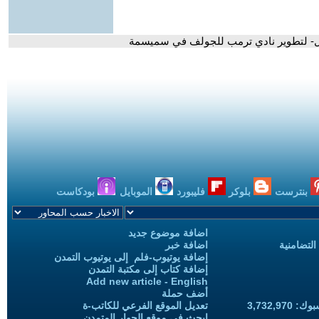
وبال- لتطوير نادي ترمب للجولف في سميسمة
بنترست
بلوكر
فليبورد
الموبايل
بودكاست
اضافة موضوع جديد
التضامنية
اضافة خبر
إضافة يوتيوب-فلم إلى يوتيوب التمدن
إضافة كتاب إلى مكتبة التمدن
Add new article - English
أضف حملة
3,732,97
تعديل الموقع الفرعي للكاتب-ة
ابحث في موقع الحوار المتمدن