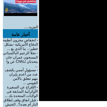
المزيد.....
أخبار عامة
-
انخفاض مخزون أنظمة
الدفاع الأمريكية -بشكل
خطير-.. ما الذي يع ...
-
نجلا الزعيم الباكستاني
المسجون عمران خان
يتحدثان لـCNN عن وا
...
-
مسؤول أممي يكشف
عدد من أعدم بإيران
بتهم تتعلق بالأمن
القومي ...
-
الإفراج عن السفيرة
الأوكرانية السابقة في
الولايات المتحدة بك ...
-
قبل اتفاق وقف إطلاق
النار أم بعده؟.. الجيش