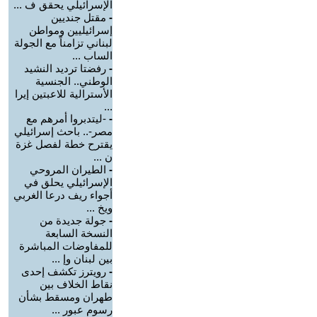
الإسرائيلي يحقق ف ...
-
مقتل جنديين
إسرائيليين ومواطن
لبناني تزامناً مع الجولة
الساب ...
-
رفضتا ترديد النشيد
الوطني.. الجنسية
الأسترالية للاعبتين إيرا
...
-
-ليتدبروا أمرهم مع
مصر-.. باحث إسرائيلي
يقترح خطة لفصل غزة
ن ...
-
الطيران المروحي
الإسرائيلي يحلق في
أجواء ريف درعا الغربي
ويخ ...
-
جولة جديدة من
النسخة السابعة
للمفاوضات المباشرة
بين لبنان وإ ...
-
رويترز تكشف إحدى
نقاط الخلاف بين
طهران ومسقط بشأن
رسوم عبور ...