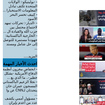
-
-بوليتيكو-: الولايات
المتحدة تكثف تبادل
المعلومات الاستخبارا ...
-
كييف تخسر البحر
الأسود
-
-الديار-: تحركات تمهد
لاجتماع محتمل بين
حزب الله والقيادة ال ...
-
الخارجية الباكستانية:
جهودنا مستمرة للتوصل
إلى حل شامل ومستد
...
المزيد.....
احدث الأخبار المهمة
-
انخفاض مخزون أنظمة
الدفاع الأمريكية -بشكل
خطير-.. ما الذي يع ...
-
نجلا الزعيم الباكستاني
المسجون عمران خان
يتحدثان لـCNN عن وا
...
-
مسؤول أممي يكشف
عدد من أعدم بإيران