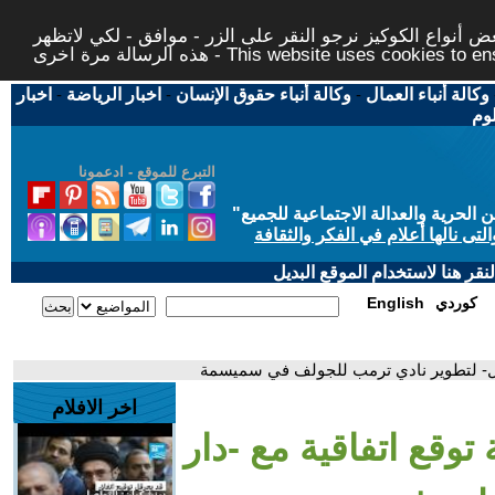
 أنواع الكوكيز نرجو النقر على الزر - موافق - لكي لاتظهر
This website uses cookies to ensure you ge
وكالة أنباء العمال
-
وكالة أنباء حقوق الإنسان
-
اخبار الرياضة
-
اخبار
لوم
التبرع للموقع - ادعمونا
حرية والعدالة الاجتماعية للجميع
"
تى نالها أعلام في الفكر والثقافة
قر هنا لاستخدام الموقع البديل
كوردي
English
وبال- لتطوير نادي ترمب للجولف في سميسمة
اخر الافلام
توقع اتفاقية مع -دار