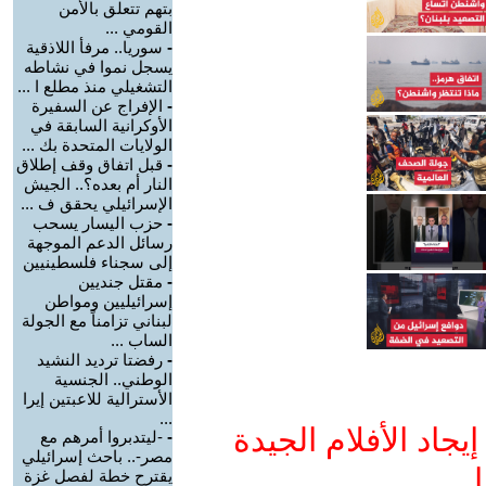
بتهم تتعلق بالأمن
القومي ...
-
سوريا.. مرفأ اللاذقية
يسجل نموا في نشاطه
التشغيلي منذ مطلع ا ...
-
الإفراج عن السفيرة
الأوكرانية السابقة في
الولايات المتحدة بك ...
-
قبل اتفاق وقف إطلاق
النار أم بعده؟.. الجيش
الإسرائيلي يحقق ف ...
-
حزب اليسار يسحب
رسائل الدعم الموجهة
إلى سجناء فلسطينيين
-
مقتل جنديين
إسرائيليين ومواطن
لبناني تزامناً مع الجولة
الساب ...
-
رفضتا ترديد النشيد
الوطني.. الجنسية
الأسترالية للاعبتين إيرا
...
جاد الأفلام الجيدة
-
-ليتدبروا أمرهم مع
مصر-.. باحث إسرائيلي
ا
يقترح خطة لفصل غزة