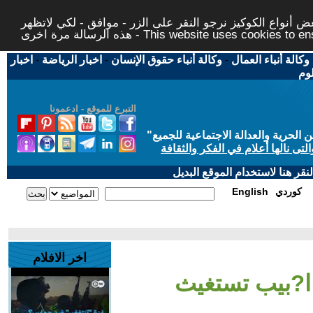
 أنواع الكوكيز نرجو النقر على الزر - موافق - لكي لاتظهر
This website uses cookies to ensure you ge
وكالة أنباء العمال
-
وكالة أنباء حقوق الإنسان
-
اخبار الرياضة
-
اخبار
لوم
التبرع للموقع - ادعمونا
حرية والعدالة الاجتماعية للجميع
"
تى نالها أعلام في الفكر والثقافة
قر هنا لاستخدام الموقع البديل
كوردي
English
اخر الافلام
?بيب تستغيث