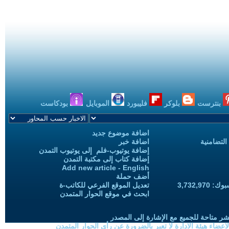
بنترست
بلوكر
فليبورد
الموبايل
بودكاست
اضافة موضوع جديد
التضامنية
اضافة خبر
إضافة يوتيوب-فلم إلى يوتيوب التمدن
إضافة كتاب إلى مكتبة التمدن
Add new article - English
أضف حملة
3,732,97
تعديل الموقع الفرعي للكاتب-ة
ابحث في موقع الحوار المتمدن
شر متاحة للجميع مع الإشارة إلى المصدر
ضاء هيئة الادارة لا تعبر بالضرورة عن رأي الحوار المتمدن