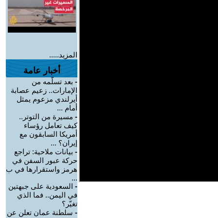
المزيد.....
أخبار عامة
-
بعد تسلّمه من
الإمارات.. زعيم عصابة
أيرلندي مزعوم يمثل
أمام ...
-
مسيرة من التوتر..
كيف تعامل رؤساء
أمريكا السابقون مع
إيران؟ ...
-
بيانات ملاحية: تراجع
حركة عبور السفن في
هرمز واستقرارها في ب
...
-
السعودية على جبهتين
في اليمن.. فما الذي
تغيّر؟
-
سلطنة عمان تعلن عن