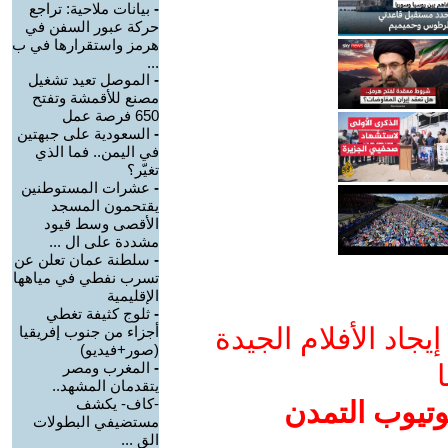
-
بيانات ملاحية: تراجع
حركة عبور السفن في
هرمز واستقرارها في ب
...
-
الموصل تعيد تشغيل
مصنع للأقمشة وتفتح
650 فرصة عمل
-
السعودية على جبهتين
في اليمن.. فما الذي
تغيّر؟
-
عشرات المستوطنين
يقتحمون المسجد
الأقصى وسط قيود
مشددة على ال ...
-
سلطنة عمان تعلن عن
تسرب نفطي في مياهها
الإقليمية
-
ثلوج كثيفة تغطي
جاد الأفلام الجيدة
أجزاء من جنوب إفريقيا
(صور+فيديو)
ا
-
المغرب ومصر
يتقدمان المشهد..
-كاف- يكشف
وتيوب التمدن
مستضيفي البطولات
الق ...