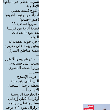
تسرب نفطي في مياهها
الإقليمية
-
ثلوج كثيفة تغطي
أجزاء من جنوب إفريقيا
(صور+فيديو)
-
سوريا تستعيد 23
قطعة أثرية من فرنسا
بعد عودة العلاقات
الدبلو ...
-
في جولة تفقدية له..
بوتين يؤكد على ضرورة
تنمية مناطق الشرق ا
...
-
-مش هجيبه واللا عايز
يجيب على حسابه-..
وزير الصحة المصري
يسد ...
-
حزب الإصلاح
البريطاني يثير جدلا
بخطة ترحيل السجناء
الأجانب إ ...
-
الخارجية الروسية:
أوكرانيا -كيان إرهابي-
يسلح وتُغطى جرائمه ...
-
زلزال بقوة 7.4 درجة