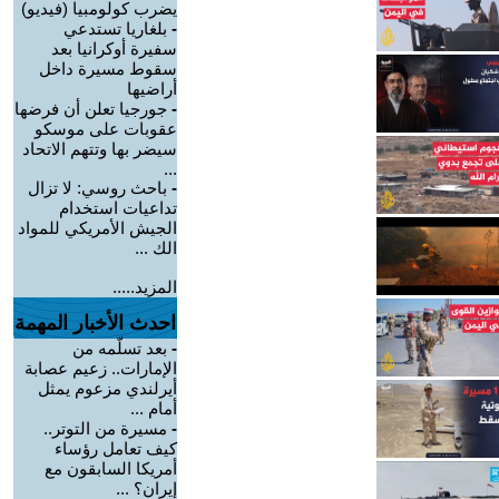
يضرب كولومبيا (فيديو)
-
بلغاريا تستدعي
سفيرة أوكرانيا بعد
سقوط مسيرة داخل
أراضيها
-
جورجيا تعلن أن فرضها
عقوبات على موسكو
سيضر بها وتتهم الاتحاد
...
-
باحث روسي: لا تزال
تداعيات استخدام
الجيش الأمريكي للمواد
الك ...
المزيد.....
احدث الأخبار المهمة
-
بعد تسلّمه من
الإمارات.. زعيم عصابة
أيرلندي مزعوم يمثل
أمام ...
-
مسيرة من التوتر..
كيف تعامل رؤساء
أمريكا السابقون مع
إيران؟ ...