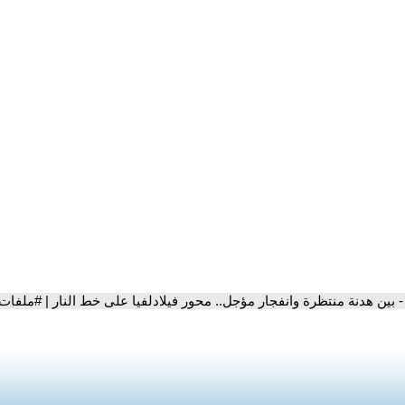
- بين هدنة منتظرة وانفجار مؤجل.. محور فيلادلفيا على خط النار | #ملفا