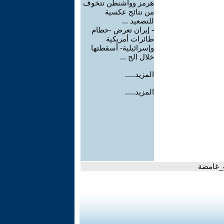
هرمز وواشنطن تتخوف
من نتائج عكسية
للتصعيد ...
-
إيران تعرض -حطام
طائرات أمريكية
وإسرائيلية- أسقطتها
خلال الح ...
المزيد.....
المزيد.....
ت_غامضة