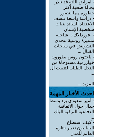
-
أمراض اللثة قد تنذر
بحالة صحية أكثر
خطورة مما نتصور
-
دراسة واسعة تنسف
الاعتقاد السائد بثبات
شخصية الإنسان
-
-فوردالاك-.. شاحنة
مسيرة روسية تتحدى
التشويش في ساحات
القتال ...
-
باحثون روس يطورون
خوارزمية مستوحاة من
النحل الطنان لتثبيت ال
...
المزيد.....
احدث الأخبار المهمة
-
أمير سعودي يرد وسط
جدال حول الاتفاقية
الدفاعية التركية الباك
...
-
كيف استطاع
اليابانيون تغيير نظرة
العالم للمدن