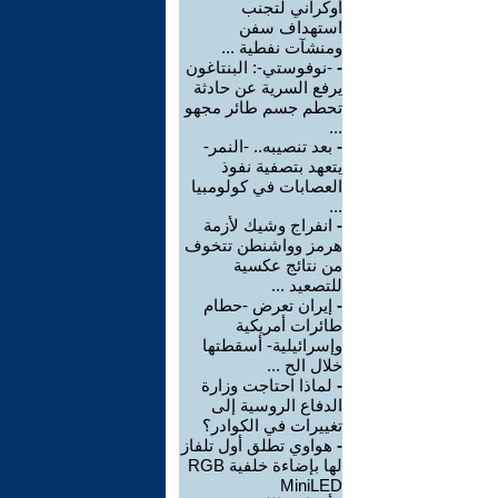
أوكراني لتجنب
استهداف سفن
ومنشآت نفطية ...
-
-نوفوستي-: البنتاغون
يرفع السرية عن حادثة
تحطم جسم طائر مجهو
...
-
بعد تنصيبه.. -النمر-
يتعهد بتصفية نفوذ
العصابات في كولومبيا
...
-
انفراج وشيك لأزمة
هرمز وواشنطن تتخوف
من نتائج عكسية
للتصعيد ...
-
إيران تعرض -حطام
طائرات أمريكية
وإسرائيلية- أسقطتها
خلال الح ...
-
لماذا احتاجت وزارة
الدفاع الروسية إلى
تغييرات في الكوادر؟
-
هواوي تطلق أول تلفاز
لها بإضاءة خلفية RGB
MiniLED