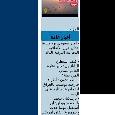
المزيد.....
أخبار عامة
-
أمير سعودي يرد وسط
جدال حول الاتفاقية
الدفاعية التركية الباك
...
-
كيف استطاع
اليابانيون تغيير نظرة
العالم للمدن
المزدحمة؟
-
-الصادقون-: أطراف
خارجية توسلت بالعراق
لضمان عدم الرد على
ال ...
-
بزشكيان يتعهد
بالصمود ويعلن: لن
أستقيل مهما حدث
-
بلومبرغ: اتفاق أمريكي