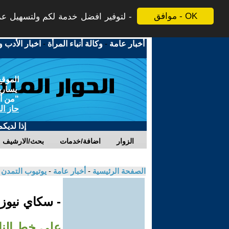
موافق - OK
لتوفير افضل خدمة لكم ولتسهيل عملي
أخبار عامة
-
وكالة أنباء المرأة
-
اخبار الأدب و
الموقع
يسارية
"من أج
حاز ال
إذا لديك
الزوار
اضافة/خدمات
بحث/الارشيف
الصفحة الرئيسية
-
أخبار عامة
-
يوتيوب التمدن
- سكاي نيوز
على خط النا