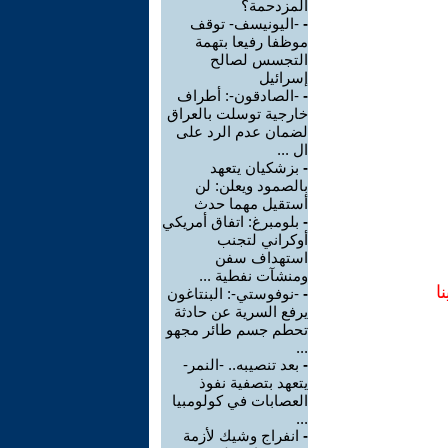
المزدحمة؟
-
-اليونيسف- توقف
موظفا رفيعا بتهمة
التجسس لصالح
إسرائيل
-
-الصادقون-: أطراف
خارجية توسلت بالعراق
لضمان عدم الرد على
ال ...
-
بزشكيان يتعهد
بالصمود ويعلن: لن
أستقيل مهما حدث
-
بلومبرغ: اتفاق أمريكي
أوكراني لتجنب
استهداف سفن
ومنشآت نفطية ...
ا
-
-نوفوستي-: البنتاغون
يرفع السرية عن حادثة
تحطم جسم طائر مجهو
...
-
بعد تنصيبه.. -النمر-
يتعهد بتصفية نفوذ
العصابات في كولومبيا
...
-
انفراج وشيك لأزمة