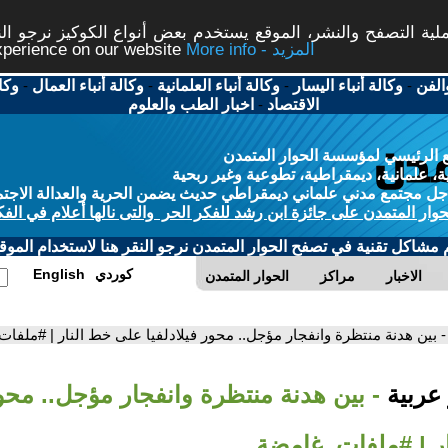
ة التصفح والنشر، الموقع يستخدم بعض أنواع الكوكيز نرجو النق
More info - المزيد
experience on our website
الفن
-
وكالة أنباء اليسار
-
وكالة أنباء العلمانية
-
وكالة أنباء العمال
-
وكا
الاقتصاد
-
اخبار الطب والعلوم
 الرئيسي لمؤسسة الحوار المتمدن
، علمانية، ديمقراطية، تطوعية وغير ربحية
ل مجتمع مدني علماني ديمقراطي حديث يضمن الحرية والعدالة الاجتم
حوار المتمدن على جائزة ابن رشد للفكر الحر والتى نالها أعلام في الفك
م مشاكل تقنية في تصفح الحوار المتمدن نرجو النقر هنا لاستخدام الموقع
كوردي
English
الاخبار
مراكز
الحوار المتمدن
- بين هدنة منتظرة وانفجار مؤجل.. محور فيلادلفيا على خط النار | #ملفا
 عربية
- بين هدنة منتظرة وانفجار مؤجل.. محور 
ر | #ملفات_غامضة