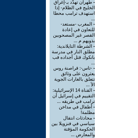
-
طهران تهدّد بـ-إغراق
الخليج في الظلام- إذا
استهدف ترامب محطا
...
-
المغرب -مستعد-
للتعاون في إعادة
القصر غير المصحوبين
بذويهم م ...
-
الشرطة التايلاندية:
مطلق النار في مدرسة
بانكوك قتل أجداده قب
...
-
-تاس-: قراصنة روس
يعثرون على وثائق
تتعلق بالغارات الجوية
الأ ...
-
القناة 14 الإسرائيلية:
التقييم في إسرائيل أن
ترامب في طريقه ...
-
أطفال في مداخن
مظلمة!
-
محادثات انتقال
سياسي في فنزويلا بين
الحكومة المؤقتة
والمعارض ...