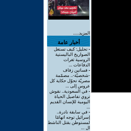
المزيد.....
أخبار عامة
-
تحليل: كيف تستغل
الصواريخ الباليستية
الروسية ثغرات
الدفاعات ...
-
فساتين زفاف
-شخصيّة-.. مصمّمة
مصريّة تحوّل حكاية كل
عروس إلى ...
-
في السعودية.. نقوش
تروي تفاصيل الحياة
اليومية للإنسان القديم
...
-
في سابقة نادرة..
إسرائيل توجه اتهامًا
لمستوطن بقتل الناشط
ال ...