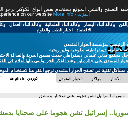
ة التصفح والنشر، الموقع يستخدم بعض أنواع الكوكيز نرجو النق
More info - المزيد
experience on our website
الفن
-
وكالة أنباء اليسار
-
وكالة أنباء العلمانية
-
وكالة أنباء العمال
-
وكا
الاقتصاد
-
اخبار الطب والعلوم
 الرئيسي لمؤسسة الحوار المتمدن
، علمانية، ديمقراطية، تطوعية وغير ربحية
ل مجتمع مدني علماني ديمقراطي حديث يضمن الحرية والعدالة الاجتم
حوار المتمدن على جائزة ابن رشد للفكر الحر والتى نالها أعلام في الفك
م مشاكل تقنية في تصفح الحوار المتمدن نرجو النقر هنا لاستخدام الموقع
كوردي
English
الاخبار
مراكز
الحوار المتمدن
- سوريا.. إسرائيل تشن هجوما على صحنايا بدمشق
سوريا.. إسرائيل تشن هجوما على صحنايا بدم