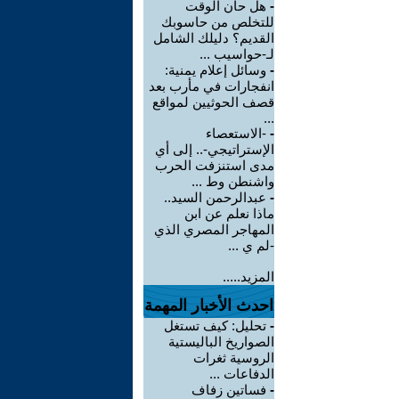
-
هل حان الوقت
للتخلص من حاسوبك
القديم؟ دليلك الشامل
لـ-حواسيب ...
-
وسائل إعلام يمنية:
انفجارات في مأرب بعد
قصف الحوثيين لمواقع
...
-
-الاستعصاء
الإستراتيجي-.. إلى أي
مدى استنزفت الحرب
واشنطن وط ...
-
عبدالرحمن السيد..
ماذا نعلم عن ابن
المهاجر المصري الذي
-لم ي ...
المزيد.....
احدث الأخبار المهمة
-
تحليل: كيف تستغل
الصواريخ الباليستية
الروسية ثغرات
الدفاعات ...
-
فساتين زفاف