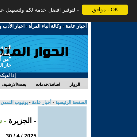
موافق - OK
لتوفير افضل خدمة لكم ولتسهيل عملي
أخبار عامة
-
وكالة أنباء المرأة
-
اخبار الأدب و
الموقع
يسارية
"من أج
حاز ال
إذا لديك
الزوار
اضافة/خدمات
بحث/الارشيف
الصفحة الرئيسية
-
أخبار عامة
-
يوتيوب التمدن
- الجزيرة
- 
2025 / 4 / 30