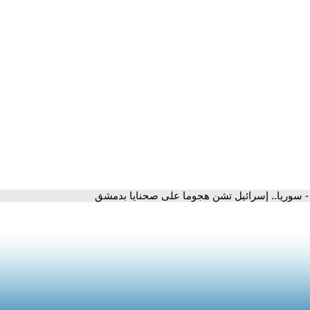
- سوريا.. إسرائيل تشن هجوما على صحنايا بدمشق