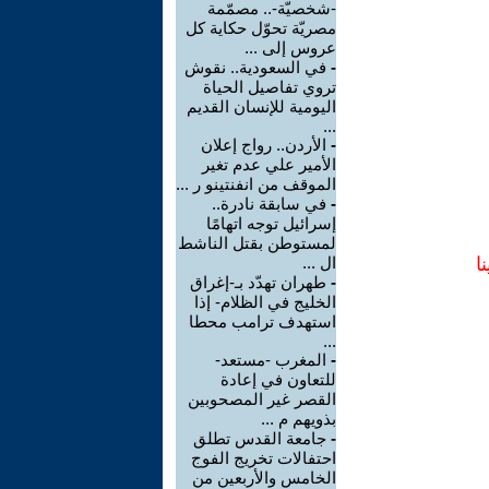
-شخصيّة-.. مصمّمة
مصريّة تحوّل حكاية كل
عروس إلى ...
-
في السعودية.. نقوش
تروي تفاصيل الحياة
اليومية للإنسان القديم
...
-
الأردن.. رواج إعلان
الأمير علي عدم تغير
الموقف من انفنتينو ر ...
-
في سابقة نادرة..
إسرائيل توجه اتهامًا
لمستوطن بقتل الناشط
ا
ال ...
-
طهران تهدّد بـ-إغراق
الخليج في الظلام- إذا
استهدف ترامب محطا
...
-
المغرب -مستعد-
للتعاون في إعادة
القصر غير المصحوبين
بذويهم م ...
-
جامعة القدس تطلق
احتفالات تخريج الفوج
الخامس والأربعين من