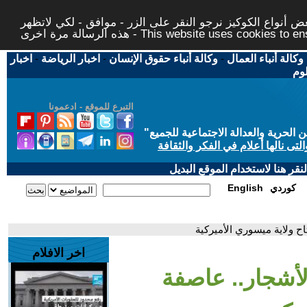
 أنواع الكوكيز نرجو النقر على الزر - موافق - لكي لاتظهر
This website uses cookies to ensure you ge
وكالة أنباء العمال
-
وكالة أنباء حقوق الإنسان
-
اخبار الرياضة
-
اخبار
لوم
التبرع للموقع - ادعمونا
حرية والعدالة الاجتماعية للجميع
"
تى نالها أعلام في الفكر والثقافة
قر هنا لاستخدام الموقع البديل
كوردي
English
اح ولاية ميسوري الأميركية
اخر الافلام
الأشجار.. عاصفة