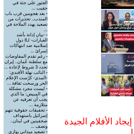
العثور على جثة في
حقيب ...
-
بعد هجومين قرب باب
المندب.. تحذيرات من
تصعيد يهدد الملاحة في
...
-
-بيان إدانة بأشد
العبارات- لـ8 دول
إسلامية ضد انتهاكات
إسرائ ...
-
رغم تقدم المفاوضات
مع سلطنة عُمان.. إيران
تحدد 3 شروط لإعادة ...
-
النائب نهلة الأفندي:
-المدى- كرّست الإعلام
الحر ورسخت ثقافة ...
-
ليست مجرد مشكلة
في المبيض: ما الذي
يجب أن تعرفيه عن
متلازمة ...
-
تحقيقات حقوقية تتهم
إسرائيل باستهداف
جاد الأفلام الجيدة
صحفيتين في لبنان..
وتصف ...
ا
-
تصعيد ميداني يوازي