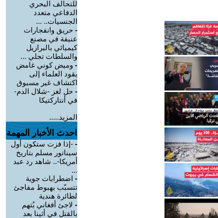
للتحالف البحري
الدفاعي متعدد
الجنسيات.. ...
-
حريق وانفجارات
عنيفة في مصنع
كيميائي بالبرازيل
والسلطات تجلي ...
-
وميض كوني غامض
يقود العلماء إلى
اكتشاف غير مسبوق
-
حل لغز -شلال الدم-
في أنتاركتيكا
المزيد.....
احدث الأخبار المهمة
-
-إذا فزت ستكون أول
سيناتور مسلم بتاريخ
أمريكا-.. شاهد رد عبد
...
-
اضطرابات جوية
تتسبّب بهبوط مفاجئ
لطائرة هندية
-
لاجئ أفغاني يُتهم
بالقتل في أثينا بعد