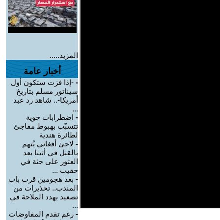
المزيد.....
أخبار عامة
-
-إذا فزت ستكون أول
سيناتور مسلم بتاريخ
أمريكا-.. شاهد رد عبد
...
-
اضطرابات جوية
تتسبّب بهبوط مفاجئ
لطائرة هندية
-
لاجئ أفغاني يُتهم
بالقتل في أثينا بعد
العثور على جثة في
حقيب ...
-
بعد هجومين قرب باب
المندب.. تحذيرات من
تصعيد يهدد الملاحة في
...
-
رغم تقدم المفاوضات