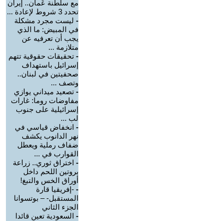
مع سلطنة عُمان.. إيران
تحدد 3 شروط لإعادة ...
-
ليست مجرد مشكلة
في المبيض: ما الذي
يجب أن تعرفيه عن
متلازمة ...
-
تحقيقات حقوقية تتهم
إسرائيل باستهداف
صحفيتين في لبنان..
وتصف ...
-
تصعيد ميداني يوازي
مفاوضات روما: غارات
إسرائيلية على جنوب
لب ...
-
انخفاض قياسي في
نهر الدانوب يكشف
ضفاف رملية ويعطل
القوارب في ...
-
اختراق ثوري.. زراعة
بروتين اللحم داخل
أوراق الخس والتبغ!
-
-إفريقيا قارة
المستقبل- – بوتسوانا
الجزء الثاني
-
السعودية تعين قائدا