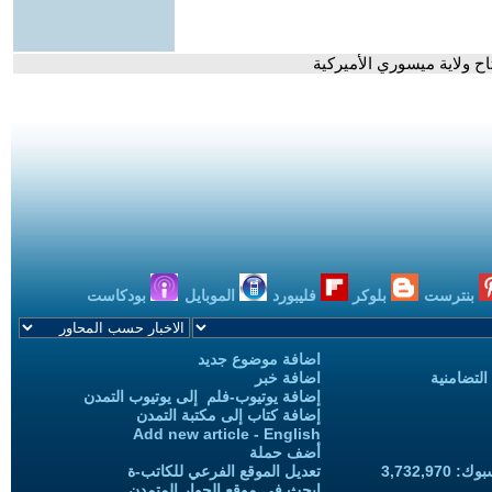
اح ولاية ميسوري الأميركية
بنترست
بلوكر
فليبورد
الموبايل
بودكاست
اضافة موضوع جديد
التضامنية
اضافة خبر
إضافة يوتيوب-فلم إلى يوتيوب التمدن
إضافة كتاب إلى مكتبة التمدن
Add new article - English
أضف حملة
3,732,97
تعديل الموقع الفرعي للكاتب-ة
ابحث في موقع الحوار المتمدن