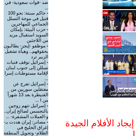
ضد -قوات سعودية- في
...
-
حاكم سبتة: نحو 100
قتيل في موجة التسلل
الجماعي للمهاجرين
-
حزب البيئة: بإمكان
السويد استقبال مزيد
من اللاجئين
-
موظفو -إيجز- يطالبون
بحقوقهم.. وهيأة تشغيل
الزبير ترد
-
إسرائيل توقف فتيات
تسللن إلى جنوب لبنان
لإقامة مستوطنات إسرا
...
-
إسرائيل تفرج عن
معتقلين سوريين من
القنيطرة بعد 13 شهراً
من ا ...
-
إسرائيل تتهم زوجين
بالتجسس لصالح إيران..
و-العملات المشفرة- ...
جاد الأفلام الجيدة
-
مصادر: إيران هددت بـ-
إغراق الخليج في
ا
الظلام- وتحويل المنطقة