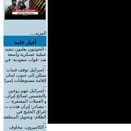
المزيد.....
أخبار عامة
-
الحوثيون يعلنون تنفيذ
عملية عسكرية واسعة
ضد -قوات سعودية- في
...
-
إسرائيل توقف فتيات
تسللن إلى جنوب لبنان
لإقامة مستوطنات إسرا
...
-
إسرائيل تتهم زوجين
بالتجسس لصالح إيران..
و-العملات المشفرة- ...
-
مصادر: إيران هددت بـ-
إغراق الخليج في
الظلام- وتحويل المنطقة
...
-
الكاميرون.. مخاوف