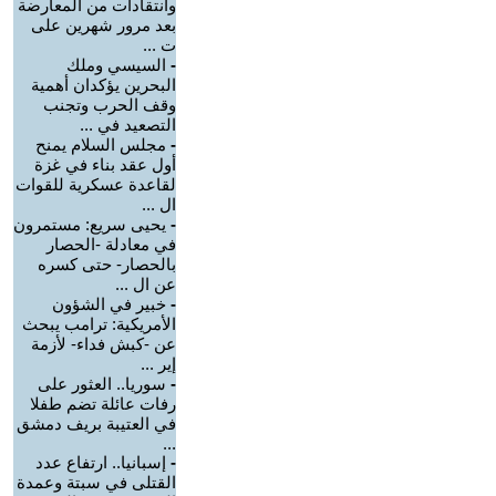
وانتقادات من المعارضة
بعد مرور شهرين على
ت ...
-
السيسي وملك
البحرين يؤكدان أهمية
وقف الحرب وتجنب
التصعيد في ...
-
مجلس السلام يمنح
أول عقد بناء في غزة
لقاعدة عسكرية للقوات
ال ...
-
يحيى سريع: مستمرون
في معادلة -الحصار
بالحصار- حتى كسره
عن ال ...
-
خبير في الشؤون
الأمريكية: ترامب يبحث
عن -كبش فداء- لأزمة
إير ...
-
سوريا.. العثور على
رفات عائلة تضم طفلا
في العتيبة بريف دمشق
...
-
إسبانيا.. ارتفاع عدد
القتلى في سبتة وعمدة