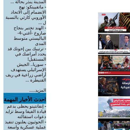
المدينة ينذر بحالة ...
-
ماتفيينكو: نهج
الانضمام إلى الاتحاد
الأوروبي كارثي بالنسبة
ل ...
-
الهند تختبر بنجاح
صاروخ -أغني-4-
الباليستي متوسط
المدى
-
ترتيبك بين إخوتك قد
يحدد أمراضك في
المستقبل!
-
سوريا.. الجيش
الإسرائيلي يستهدف
أراضي زراعية في ريف
القنيطرة ...
المزيد.....
احدث الأخبار المهمة
-
إنفانتينو يحظى بدعم
قيادة الفيفا وسط تزايد
دعوات استقالته
-
الحوثيون يعلنون تنفيذ
عملية عسكرية واسعة