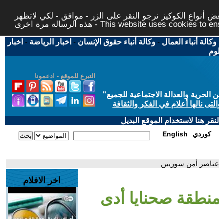
 أنواع الكوكيز نرجو النقر على الزر - موافق - لكي لاتظهر
This website uses cookies to ensure you ge
وكالة أنباء العمال
-
وكالة أنباء حقوق الإنسان
-
اخبار الرياضة
-
اخبار
لوم
التبرع للموقع - ادعمونا
حرية والعدالة الاجتماعية للجميع
"
تى نالها أعلام في الفكر والثقافة
قر هنا لاستخدام الموقع البديل
كوردي
English
 عناصر أمن سوريين
اخر الافلام
منطقة صحنايا أدى