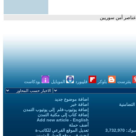
 عناصر أمن سوريين
بنترست
بلوكر
فليبورد
الموبايل
بودكاست
اضافة موضوع جديد
التضامنية
اضافة خبر
إضافة يوتيوب-فلم إلى يوتيوب التمدن
إضافة كتاب إلى مكتبة التمدن
Add new article - English
أضف حملة
3,732,97
تعديل الموقع الفرعي للكاتب-ة
ابحث في موقع الحوار المتمدن