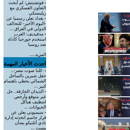
-
فوتشيتش: لم أبحث
التعاون العسكري مع
زيلينسكي
-
بغداد تعلن رسميا عن
-اليوم الأخير- للتحالف
الدولي في العراق ...
-
مدفيديف: الغرب
استخدم جورجيا كأداة
ضد روسيا
المزيد.....
احدث الأخبار المهمة
-
-كلنا صوت مصر-..
حفل شيرين بالساحل
الشمالي يحظى باهتمام
كبير ...
-
الديدان الخارقة.. حل
غير متوقع وأرخص
لتنظيف هياكل
الحيوانات ...
-
سيميوني يعلن عن
قرار حاسم اتخذته إدارة
نادي أتلتيكو بشأن
مست ...