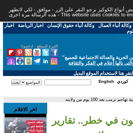
 أنواع الكوكيز نرجو النقر على الزر - موافق - لكي لاتظهر
This website uses cookies to ensure you ge
وكالة أنباء العمال
-
وكالة أنباء حقوق الإنسان
-
اخبار الرياضة
-
اخبار
لوم
التبرع للموقع - ادعمونا
حرية والعدالة الاجتماعية للجميع
"
تى نالها أعلام في الفكر والثقافة
قر هنا لاستخدام الموقع البديل
كوردي
English
ب بعد 100 يوم من ولايته
اخر الافلام
فون في خطر.. تقارير