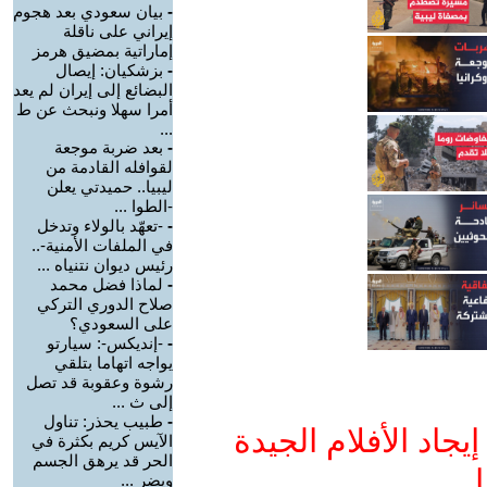
-
بيان سعودي بعد هجوم
إيراني على ناقلة
إماراتية بمضيق هرمز
-
بزشكيان: إيصال
البضائع إلى إيران لم يعد
أمرا سهلا ونبحث عن ط
...
-
بعد ضربة موجعة
لقوافله القادمة من
ليبيا.. حميدتي يعلن
-الطوا ...
-
-تعهّد بالولاء وتدخل
في الملفات الأمنية-..
رئيس ديوان نتنياه ...
-
لماذا فضل محمد
صلاح الدوري التركي
على السعودي؟
-
-إنديكس-: سيارتو
يواجه اتهاما بتلقي
رشوة وعقوبة قد تصل
إلى ث ...
-
طبيب يحذر: تناول
جاد الأفلام الجيدة
الآيس كريم بكثرة في
الحر قد يرهق الجسم
ا
ويضر ...