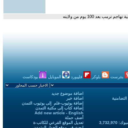
ب بعد 100 يوم من ولايته
بنترست
بلوكر
فليبورد
الموبايل
بودكاست
اضافة موضوع جديد
التضامنية
اضافة خبر
إضافة يوتيوب-فلم إلى يوتيوب التمدن
إضافة كتاب إلى مكتبة التمدن
Add new article - English
أضف حملة
3,732,97
تعديل الموقع الفرعي للكاتب-ة
ابحث في موقع الحوار المتمدن