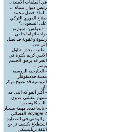
في الملفات الأمنية-..
رئيس ديوان نتنياه ...
-
لماذا فضل محمد
صلاح الدوري التركي
على السعودي؟
-
-إنديكس-: سيارتو
يواجه اتهاما بتلقي
رشوة وعقوبة قد تصل
إلى ث ...
-
طبيب يحذر: تناول
الآيس كريم بكثرة في
الحر قد يرهق الجسم
ويضر ...
-
الخارجية الروسية:
مدينة فلاديقوقاز
الروسية قد تصبح مركزا
للن ...
-
أكثر الفواكه التي قد
تسهم بتفشي عدوى
-السيكلوسبورا-
-
ناسا تمدد مهمة مسبار
Voyager 2 الفضائي
-
زالوجني في الصدارة..
استطلاع يكشف تراجع
الثقة بزيلينسكي