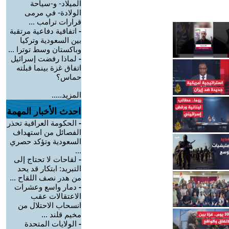
الميلاد- و-سياحة
الولادة- في مرمى
قرارات ترامب ...
-
اتفاقية دفاعية مرتقبة
بين السعودية وتركيا
وباكستان وسط توترا ...
-
لماذا رفضت إسرائيل
اتفاق غزة بينما قبلته
حماس؟
المزيد.....
احدث الأخبار المهمة
-
الحكومة العراقية تحذر
الفصائل من استهداف
السعودية وتؤكد حصري
...
-
لقاحات لا تحتاج إلى
التبريد: ابتكار قد يحد
من هدر نصف اللقاح ...
-
دمار واسع وعشرات
الاعتقالات عقب
انسحاب الاحتلال من
مخيم قلند ...
-
الولايات المتحدة