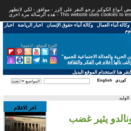
 أنواع الكوكيز نرجو النقر على الزر - موافق - لكي لاتظهر
This website uses cookies to ensure you ge
وكالة أنباء العمال
-
وكالة أنباء حقوق الإنسان
-
اخبار الرياضة
-
اخبار
لوم
التبرع للموقع - ادعمونا
حرية والعدالة الاجتماعية للجميع
"
تى نالها أعلام في الفكر والثقافة
قر هنا لاستخدام الموقع البديل
كوردي
English
الوليد
اخر الافلام
ونالدو يثير غضب