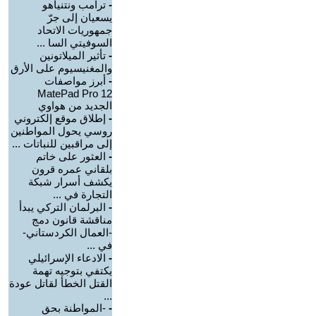
-
ترامب ونتنياهو
يسعيان إلى جرّ
جمهوريات الاتحاد
السوفيتي السا ...
-
تأثير الميلاتونين
والمغنيسيوم على الأرق
-
أبرز مواصفات
MatePad Pro 12
الجديد من هواوي
-
إطلاق موقع إلكتروني
روسي يحول المواطنين
إلى مراقبين للنباتات ...
-
العثور على خاتم
بلقاني عمره قرون
يكشف أسرار شبكة
التجارة في ...
-
البرلمان التركي يبدأ
مناقشة قانون دمج
-العمال الكردستاني-
في ...
-
الادعاء الإسرائيلي
يكتفي بتوجيه تهمة
القتل الخطأ لقاتل عودة
...
-
-المواطنة بحق