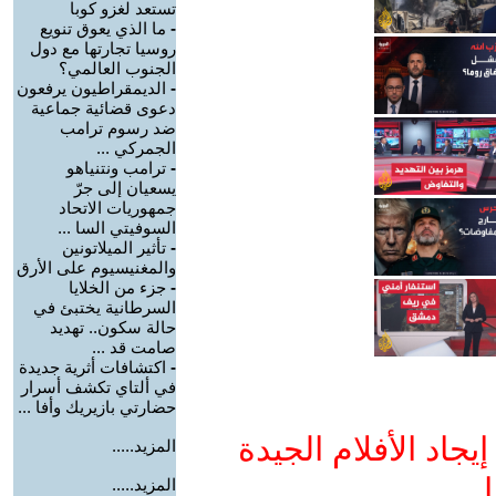
تستعد لغزو كوبا
-
ما الذي يعوق تنويع
روسيا تجارتها مع دول
الجنوب العالمي؟
-
الديمقراطيون يرفعون
دعوى قضائية جماعية
ضد رسوم ترامب
الجمركي ...
-
ترامب ونتنياهو
يسعيان إلى جرّ
جمهوريات الاتحاد
السوفيتي السا ...
-
تأثير الميلاتونين
والمغنيسيوم على الأرق
-
جزء من الخلايا
السرطانية يختبئ في
حالة سكون.. تهديد
صامت قد ...
-
اكتشافات أثرية جديدة
في ألتاي تكشف أسرار
حضارتي بازيريك وأفا ...
جاد الأفلام الجيدة
المزيد.....
ا
المزيد.....