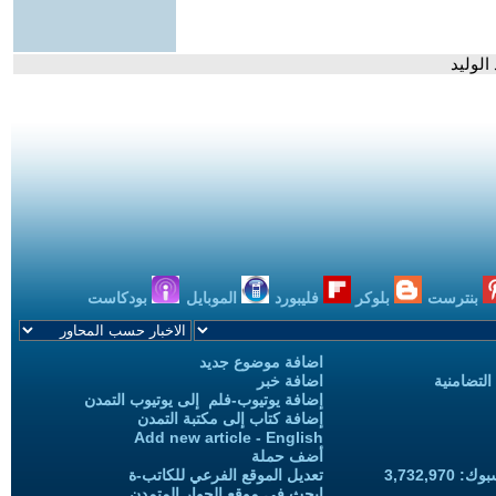
الوليد
بنترست
بلوكر
فليبورد
الموبايل
بودكاست
اضافة موضوع جديد
التضامنية
اضافة خبر
إضافة يوتيوب-فلم إلى يوتيوب التمدن
إضافة كتاب إلى مكتبة التمدن
Add new article - English
أضف حملة
3,732,97
تعديل الموقع الفرعي للكاتب-ة
ابحث في موقع الحوار المتمدن