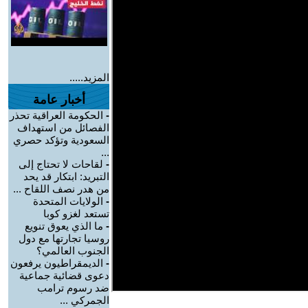
المزيد.....
أخبار عامة
-
الحكومة العراقية تحذر
الفصائل من استهداف
السعودية وتؤكد حصري
...
-
لقاحات لا تحتاج إلى
التبريد: ابتكار قد يحد
من هدر نصف اللقاح ...
-
الولايات المتحدة
تستعد لغزو كوبا
-
ما الذي يعوق تنويع
روسيا تجارتها مع دول
الجنوب العالمي؟
-
الديمقراطيون يرفعون
دعوى قضائية جماعية
ضد رسوم ترامب
الجمركي ...