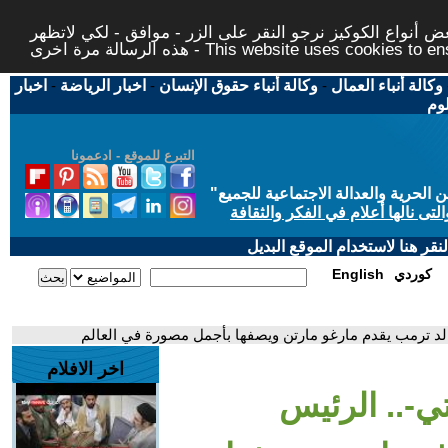
 أنواع الكوكيز نرجو النقر على الزر - موافق - لكي لاتظهر
This website uses cookies to ensure you ge
وكالة أنباء العمال
-
وكالة أنباء حقوق الإنسان
-
اخبار الرياضة
-
اخبار
لوم
التبرع للموقع - ادعمونا
حرية والعدالة الاجتماعية للجميع
"
تى نالها أعلام في الفكر والثقافة
قر هنا لاستخدام الموقع البديل
كوردي
English
نالد ترمب يقدم مارغو مارتن ويصفها بأجمل مصورة في العالم
اخر الافلام
ي-.. الرئيس