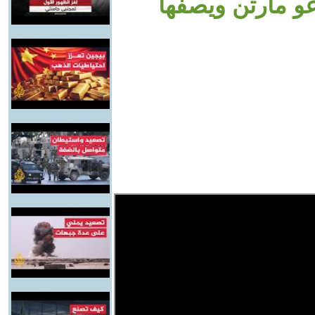
غو مارتن ويصفها