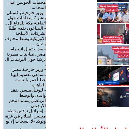
هجمات الحوثيين على
المخا ...
-
وزير خارجية باكستان
ينشر 7 إيضاحات حول
اتفاقية مكة للدفاع ال ...
-
البنتاغون تقدم طلبًا
لشركات الأسلحة
الأمريكية وسط مخاوف
بشأن ...
-
بعد احتمال انضمام
مصر.. مباحثات مصرية
تركية حول الترتيبات ال
...
-
وزير خارجية مصر:
مساعي تقسيم ليبيا
خط أحمر بالنسبة
للقاهرة
-
ليونيل ميسي يفقد
والده، والوسط
الرياضي يساند النجم
الأرجنتي ...
-
إسرائيل ترفض خطة
مجلس السلام في غزة،
وتؤكد -لا انسحاب إلا بع
...