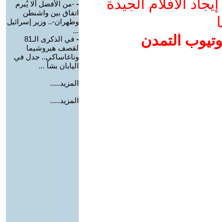
جاد الأفلام الجيدة
-
-من الأفضل ألا يُبرم
اتفاق بين واشنطن
ا
وطهران-.. وزير إسرائيل
...
وتيوب التمدن
-
في الذكرى الـ81
لقصف هيروشيما
وناغاساكي.. جدل في
اليابان بشأ ...
المزيد.....
المزيد.....