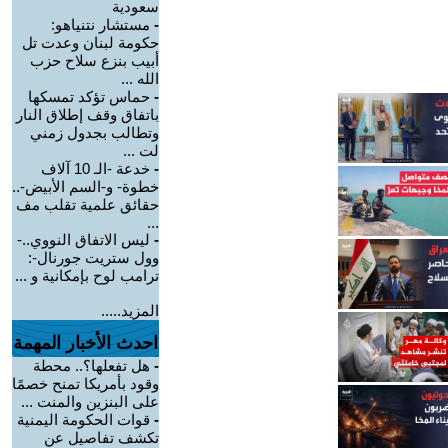
سعودية
-
مستشار نتنياهو:
حكومة لبنان وعدت تل
أبيب بنزع سلاح حزب
الله ...
-
حماس تؤكد تمسكها
باتفاق وقف إطلاق النار
وتطالب بجدول زمني
لت ...
-
خدعة -الـ 10 آلاف
خطوة- و-السم الأبيض-..
حقائق علمية تقلب مف
...
-
ليس الاتفاق النووي..-
وول ستريت جورنال-:
ترامب لوح بإمكانية و ...
المزيد.....
احدث الأخبار المهمة
-
هل تفعلها؟.. محطة
وقود بأمريكا تمنح خصمًا
على البنزين والمنت ...
-
قوات الحكومة اليمنية
تكشف تفاصيل عن