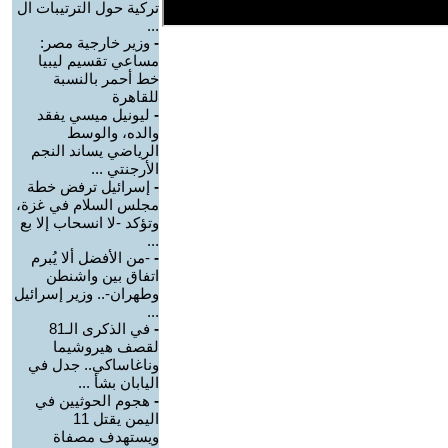
تركية حول الترتيبات ال
...
-
وزير خارجية مصر:
مساعي تقسيم ليبيا
خط أحمر بالنسبة
للقاهرة
-
ليونيل ميسي يفقد
والده، والوسط
الرياضي يساند النجم
الأرجنتي ...
-
إسرائيل ترفض خطة
مجلس السلام في غزة،
وتؤكد -لا انسحاب إلا بع
...
-
-من الأفضل ألا يُبرم
اتفاق بين واشنطن
وطهران-.. وزير إسرائيل
...
-
في الذكرى الـ81
لقصف هيروشيما
وناغاساكي.. جدل في
اليابان بشأ ...
-
هجوم الحوثيين في
اليمن يقتل 11
ويستهدف مصفاة