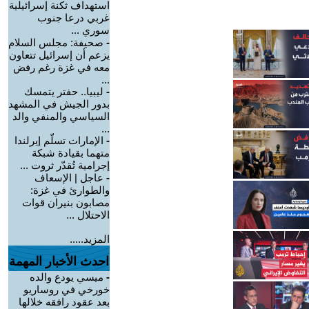
استهداف ثكنة إسرائيلية
غربي درعا جنوب
سوري ...
-
صحيفة: مجلس السلام
يزعم أن إسرائيل تتعاون
معه في غزة رغم رفض
...
-
ليبيا.. حفتر يتمسك
بدور الجيش في المشهد
السياسي والمنفي والد
...
-
الإمارات تسلّم إيرلندا
متهما بقيادة شبكة
إجرامية تُقدّر ثروت ...
-
عاجل | الإسعاف
والطوارئ في غزة:
مصابون بنيران قوات
الاحتلال ...
المزيد.....
احدث الأخبار المهمة
-
ميسي يودع والده
خورخي في روساريو
بعد عقود رافقه خلالها