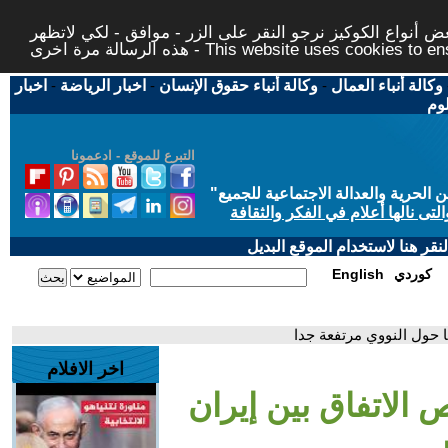
 أنواع الكوكيز نرجو النقر على الزر - موافق - لكي لاتظهر
This website uses cookies to ensure you ge
وكالة أنباء العمال
-
وكالة أنباء حقوق الإنسان
-
اخبار الرياضة
-
اخبار
لوم
التبرع للموقع - ادعمونا
حرية والعدالة الاجتماعية للجميع
"
تى نالها أعلام في الفكر والثقافة
قر هنا لاستخدام الموقع البديل
كوردي
English
ا حول النووي مرتفعة جدا
اخر الافلام
 الاتفاق بين إيران