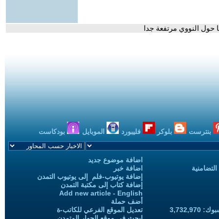
ا حول النووي مرتفعة جدا
بنترست
بلوكر
فليبورد
الموبايل
بودكاست
اضافة موضوع جديد
التضامنية
اضافة خبر
إضافة يوتيوب-فلم إلى يوتيوب التمدن
إضافة كتاب إلى مكتبة التمدن
Add new article - English
أضف حملة
3,732,97
تعديل الموقع الفرعي للكاتب-ة
ابحث في موقع الحوار المتمدن