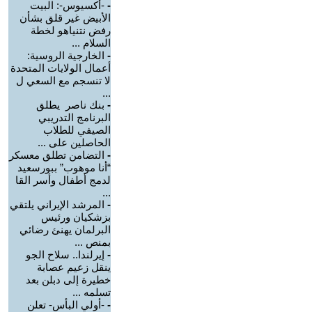
-
-أكسيوس-: البيت
الأبيض غير قلق بشأن
رفض نتنياهو لخطة
السلام ...
-
الخارجية الروسية:
أعمال الولايات المتحدة
لا تنسجم مع السعي ل
...
-
بنك ناصر يطلق
البرنامج التدريبي
الصيفي للطلاب
الحاصلين على ...
-
التضامن تطلق معسكر
“أنا موهوب” ببورسعيد
لدمج أطفال وأسر القا
...
-
المرشد الإيراني يلتقي
بزشكيان ورئيس
البرلمان يهنئ رضائي
بمنص ...
-
إيرلندا.. سلاح الجو
ينقل زعيم عصابة
خطيرة إلى دبلن بعد
تسلمه ...
-
-أولي البأس- تعلن