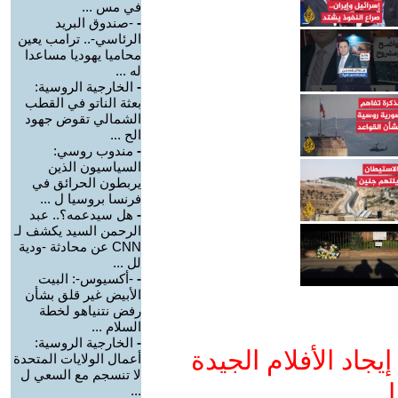
في مس ...
-
-صندوق البريد
الرئاسي-.. ترامب يعين
محاميا يهوديا مساعدا
له ...
-
الخارجية الروسية:
بعثة الناتو في القطب
الشمالي تقوض جهود
الح ...
-
مندوب روسي:
السياسيون الذين
يربطون الحرائق في
فرنسا بروسيا ل ...
-
هل سيدعمه؟.. عبد
الرحمن السيد يكشف لـ
CNN عن محادثة -ودية
لل ...
-
-أكسيوس-: البيت
الأبيض غير قلق بشأن
رفض نتنياهو لخطة
السلام ...
-
الخارجية الروسية:
جاد الأفلام الجيدة
أعمال الولايات المتحدة
لا تنسجم مع السعي ل
ا
...