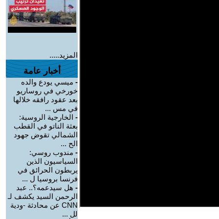
المزيد.....
أخبار عامة
-
ميسي يودع والده
خورخي في روساريو
بعد عقود رافقه خلالها
في مس ...
-
الخارجية الروسية:
بعثة الناتو في القطب
الشمالي تقوض جهود
الح ...
-
مندوب روسي:
السياسيون الذين
يربطون الحرائق في
فرنسا بروسيا ل ...
-
هل سيدعمه؟.. عبد
الرحمن السيد يكشف لـ
CNN عن محادثة -ودية
لل ...