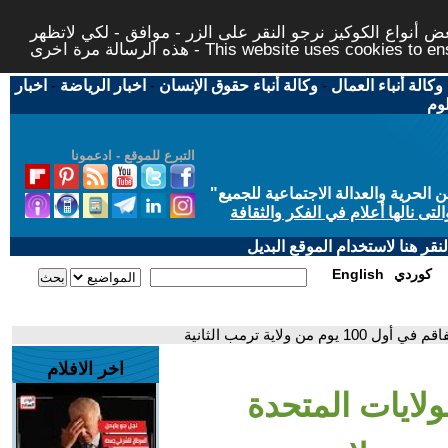
 أنواع الكوكيز نرجو النقر على الزر - موافق - لكي لاتظهر
This website uses cookies to ensure you ge
وكالة أنباء العمال
-
وكالة أنباء حقوق الإنسان
-
اخبار الرياضة
-
اخبار
لوم
التبرع للموقع - ادعمونا
حرية والعدالة الاجتماعية للجميع
"
تى نالها أعلام في الفكر والثقافة
قر هنا لاستخدام الموقع البديل
كوردي
English
ولاية ترمب الثانية
اخر الافلام
ولايات المتحدة