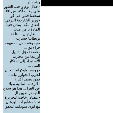
ويتجه لن ...
-
خلال يوم واحد.. العثور
على رفات أكثر من 80
شخصا قُتلوا في كو ...
-
وزير الخارجية التركي:
-اتفاق مكة- يماثل فنيا
المادة 5 من ميث ...
-
-الغارديان-: متاحف
بريطانيا خسرت
مجموعة حفريات مهمة
جراء نق ...
-
قصة تحوّل دانييل
أورتيغا من محاربة
الاستبداد إلى احتكار
السل ...
-
روسيا وأوكرانيا تلجآن
لحرب الخوارزميات..
فمن يصمد أكثر؟
-
الرقابة المالية بديلا
عن العزل.. هذا هو سلاح
الديمقراطيين ال ...
-
مصادر خاصة للجزيرة
نت: مشاورات للبرهان
مع قوى سودانية للعفو
...