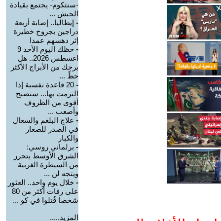
-سنتكوم- يجتمع بقيادة
الجيش ...
-
إيطاليا.. إصابة أربعة
دراجين بجروح خطيرة
إثر دهسهم عمدا
-
حظك اليوم الأحد 9
اغسطس 2026.. هل
برجك من الأبراج الأكثر
حظً ...
-
20 قاعدة نفسية إذا
التزمت بها... ستصبح
أقوى من الظروف
وأصعب ...
-
علاج البلغم والسعال
في الصدر للصغار
والكبار
-
برلماني روسي:
الشرق الأوسط يتحرر
من السيطرة الغربية
ويتجه لن ...
-
خلال يوم واحد.. العثور
على رفات أكثر من 80
شخصا قُتلوا في كو ...
المزيد.....