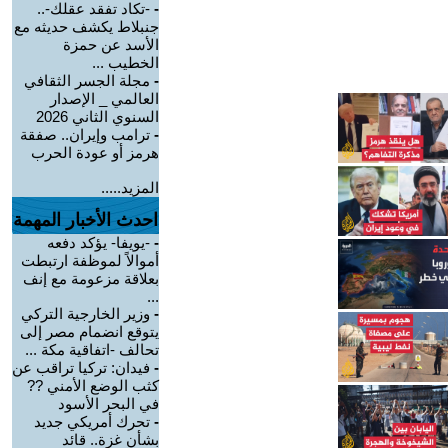
-
-تكاد تفقد عقلك-..
جنبلاط يكشف حديثه مع
الأسد عن حمزة
الخطيب ...
-
مجلة الجسر الثقافي
العالمي _ الإصدار
السنوي الثاني 2026
-
ترامب وإيران.. صفقة
هرمز أو عودة الحرب
المزيد.....
احدث الأخبار المهمة
-
-يويفا- يؤكد دفعه
أموالاً لموظفة ارتبطت
بعلاقة مزعومة مع إنف
...
-
وزير الخارجية التركي
يتوقع انضمام مصر إلى
تحالف -اتفاقية مكة ...
-
فيدان: تركيا تراقب عن
كثب الوضع الأمني ??
في البحر الأسود
-
تحرك أمريكي جديد
بشأن غزة.. قائد