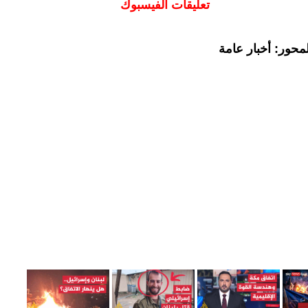
تعليقات الفيسبوك
محور: أخبار عامة