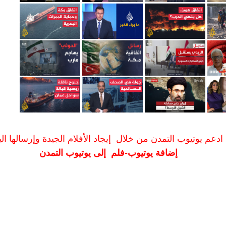
ادعم يوتيوب التمدن من خلال إيجاد الأفلام الجيدة وإرسالها الين
إضافة يوتيوب-فلم إلى يوتيوب التمدن