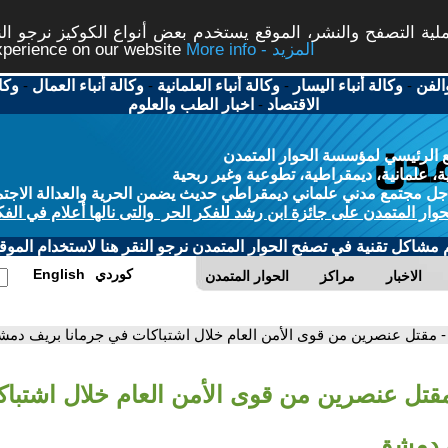
ة التصفح والنشر، الموقع يستخدم بعض أنواع الكوكيز نرجو النق
More info - المزيد
experience on our website
الفن
-
وكالة أنباء اليسار
-
وكالة أنباء العلمانية
-
وكالة أنباء العمال
-
وكا
الاقتصاد
-
اخبار الطب والعلوم
 الرئيسي لمؤسسة الحوار المتمدن
، علمانية، ديمقراطية، تطوعية وغير ربحية
ل مجتمع مدني علماني ديمقراطي حديث يضمن الحرية والعدالة الاجتم
حوار المتمدن على جائزة ابن رشد للفكر الحر والتى نالها أعلام في الفك
م مشاكل تقنية في تصفح الحوار المتمدن نرجو النقر هنا لاستخدام الموقع
كوردي
English
الاخبار
مراكز
الحوار المتمدن
- مقتل عنصرين من قوى الأمن العام خلال اشتباكات في جرمانا بريف دم
مقتل عنصرين من قوى الأمن العام خلال اشتبا
ف دمشق