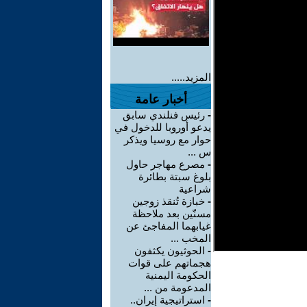
المزيد.....
أخبار عامة
-
رئيس فنلندي سابق
يدعو أوروبا للدخول في
حوار مع روسيا ويذكر
س ...
-
مصرع مهاجر حاول
بلوغ سبتة بطائرة
شراعية
-
خبازة تُنقذ زوجين
مسنّين بعد ملاحظة
غيابهما المفاجئ عن
المخب ...
-
الحوثيون يكثفون
هجماتهم على قوات
الحكومة اليمنية
المدعومة من ...
-
استراتيجية إيران..