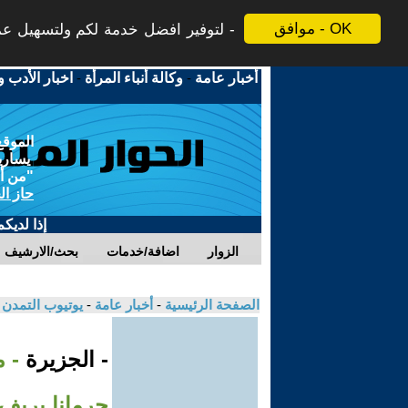
موافق - OK
لتوفير افضل خدمة لكم ولتسهيل عملي
أخبار عامة
-
وكالة أنباء المرأة
-
اخبار الأدب و
الموقع
يسارية
"من أج
حاز ال
إذا لديك
الزوار
اضافة/خدمات
بحث/الارشيف
الصفحة الرئيسية
-
أخبار عامة
-
يوتيوب التمدن
- الجزيرة
- 
جرمانا بري