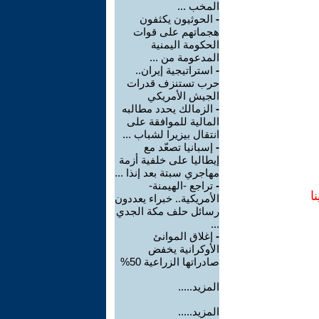
المخب ...
-
الحوثيون يكثفون
هجماتهم على قوات
الحكومة اليمنية
المدعومة من ...
-
استراتيجية إيران..
حرب تستنزف قدرات
الجيش الأمريكي
-
الزمالك يحدد مطالبه
المالية للموافقة على
انتقال بيزيرا لشباب ...
-
إسبانيا تصعّد مع
إيطاليا على خلفية أزمة
مهاجري سبتة بعد إنذا ...
-
تراجع -الهيمنة-
ا
الأمريكية.. خبراء يعددون
رسائل حلف مكة الجدي
...
-
إغلاق الموانئ
الأوكرانية يخفض
صادراتها الزراعية 50%
المزيد.....
المزيد.....