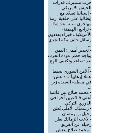
حرب تستنزف قدرات
الجيش الأمريكي
-
إسبانيا تصعّد مع
إيطاليا على خلفية أزمة
مهاجري سبتة بعد إنذا ...
-
تراجع -الهيمنة-
الأمريكية.. خبراء يعددون
رسائل حلف مكة الجدي
...
-
تحذير أممي: اليمن
يواجه خطر عودة الحرب
بعد تصاعد وتكثيف الهج
...
-
الأمن السوري يحبط
عملا إرهابياً لـ-داعش-
في منطقة السيدة زين
...
-
محمد صلاح بين قائمة
أعلى 5 لاعبين أجرا في
الدوري التركي
-
رسميًا.. الأهلي يُعلن
رحيل بن رمضان
-
لاعب الزمالك يعلن
رحيله عن الفريق
-
محمد صلاح ينعش