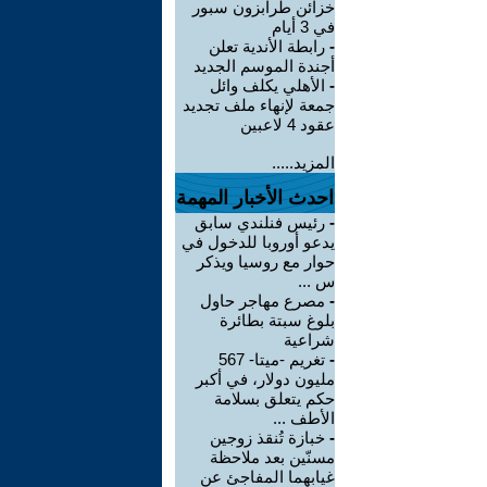
خزائن طرابزون سبور
في 3 أيام
-
رابطة الأندية تعلن
أجندة الموسم الجديد
-
الأهلي يكلف وائل
جمعة لإنهاء ملف تجديد
عقود 4 لاعبين
المزيد.....
احدث الأخبار المهمة
-
رئيس فنلندي سابق
يدعو أوروبا للدخول في
حوار مع روسيا ويذكر
س ...
-
مصرع مهاجر حاول
بلوغ سبتة بطائرة
شراعية
-
تغريم -ميتا- 567
مليون دولار، في أكبر
حكم يتعلق بسلامة
الأطف ...
-
خبازة تُنقذ زوجين
مسنّين بعد ملاحظة
غيابهما المفاجئ عن