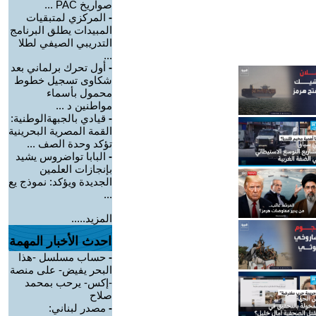
صواريخ PAC ...
-
المركزي لمتبقيات
المبيدات يطلق البرنامج
التدريبي الصيفي لطلا
...
-
أول تحرك برلماني بعد
شكاوى تسجيل خطوط
محمول بأسماء
مواطنين د ...
-
قيادي بالجبهةالوطنية:
القمة المصرية البحرينية
تؤكد وحدة الصف ...
-
البابا تواضروس يشيد
بإنجازات العلمين
الجديدة ويؤكد: نموذج يع
...
المزيد.....
احدث الأخبار المهمة
-
حساب مسلسل -هذا
البحر يفيض- على منصة
-إكس- يرحب بمحمد
صلاح
-
مصدر لبناني: