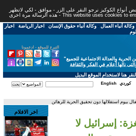
 أنواع الكوكيز نرجو النقر على الزر - موافق - لكي لاتظهر
This website uses cookies to ensure you ge
وكالة أنباء العمال
-
وكالة أنباء حقوق الإنسان
-
اخبار الرياضة
-
اخبار
لوم
التبرع للموقع - ادعمونا
حرية والعدالة الاجتماعية للجميع
"
تى نالها أعلام في الفكر والثقافة
قر هنا لاستخدام الموقع البديل
كوردي
English
فال بيوم استقلالها دون تحقيق الحرية للرهائن
اخر الافلام
ة: إسرائيل لا