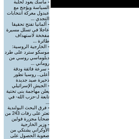
-
ماسك يعود لحلبة
السياسة ويؤجج مع
عبدول معركة انتخابات
التجدي ...
-
ألمانيا تفتح تحقيقا
عاجلا في تسلل مسيرة
مفخخة لاستهداف
طائرة ...
-
الخارجية الروسية:
موسكو سترد على طرد
دبلوماسي روسي من
روماني ...
-
سرعة فائقة ودقة
أعلى.. روسيا تطور
ذخيرة صيد جديدة
-
الجيش الإسرائيلي
يعلن مهاجمة بنى تحتية
تابعة لـ-حزب الله- في
...
-
فرق البحث البولندية
تعثر على رفات 243 من
ضحايا مجزرة فولين
-
وزير الخارجية
الأوكراني يشتكي من
صعوبة الحصول على