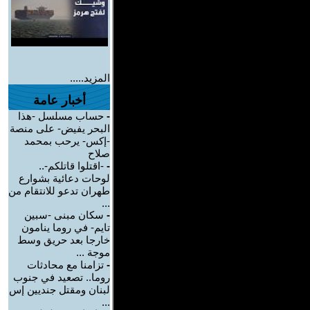
المزيد.....
أخبار عامة
-
حساب مسلسل -هذا
البحر يفيض- على منصة
-إكس- يرحب بمحمد
صلاح
-
-اقتلوا قاتلكم-..
لوحات دعائية بشوارع
طهران تدعو للانتقام من
...
-
سكان مبنى -سبين
تايم- في روما ينامون
خارجا بعد حريق وسط
موجة ...
-
تزامنا مع محادثات
روما.. تصعيد في جنوب
لبنان ومقتل جنديين إس
...