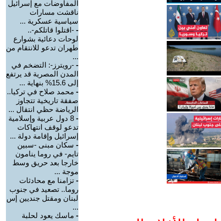
المفاوضات مع إسرائيل
ناقشت مسارات
سياسية عسكرية ...
-
-اقتلوا قاتلكم-..
لوحات دعائية بشوارع
طهران تدعو للانتقام من
...
-
-رويترز-: التضخم في
المدن المصرية قد يرتفع
إلى 15.6% بنهاية ...
-
محمد صلاح في تركيا..
صفقة تاريخية تتجاوز
الرياضة حظي انتقال ...
-
8 دول عربية وإسلامية
تدعو لوقف انتهاكات
إسرائيل وإقامة دولة ...
-
سكان مبنى -سبين
تايم- في روما ينامون
خارجا بعد حريق وسط
موجة ...
-
تزامنا مع محادثات
روما.. تصعيد في جنوب
لبنان ومقتل جنديين إس
...
-
ماسك يعود لحلبة