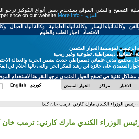
ة التصفح والنشر، الموقع يستخدم بعض أنواع الكوكيز نرجو النق
More info - المزيد
experience on our website
الفن
-
وكالة أنباء اليسار
-
وكالة أنباء العلمانية
-
وكالة أنباء العمال
-
وكا
الاقتصاد
-
اخبار الطب والعلوم
 الرئيسي لمؤسسة الحوار المتمدن
، علمانية، ديمقراطية، تطوعية وغير ربحية
ل مجتمع مدني علماني ديمقراطي حديث يضمن الحرية والعدالة الاجتم
حوار المتمدن على جائزة ابن رشد للفكر الحر والتى نالها أعلام في الفك
م مشاكل تقنية في تصفح الحوار المتمدن نرجو النقر هنا لاستخدام الموقع
كوردي
English
الاخبار
مراكز
الحوار المتمدن
- رئيس الوزراء الكندي مارك كارني: ترمب خان كندا
رئيس الوزراء الكندي مارك كارني: ترمب خان ك