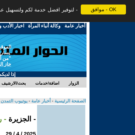
موافق - OK
لتوفير افضل خدمة لكم ولتسهيل عملي
أخبار عامة
-
وكالة أنباء المرأة
-
اخبار الأدب و
الموقع
يسارية
"من أج
حاز ال
إذا لديك
الزوار
اضافة/خدمات
بحث/الارشيف
الصفحة الرئيسية
-
أخبار عامة
-
يوتيوب التمدن
- الجزيرة
- 
2025 / 4 / 29