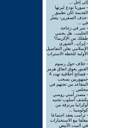
إلى إخل ...
-
سوريا تودع ليرتها
القديمة لكن تطبيق
-حذف الصفرين- يتعثّر
في ...
-
سر في زجاجة
الحليب.. هل يحمي
طفلك من الإكزيما؟
-
إيران.. الشورى
الإسلامي يعلن التفاصيل
الأولية للخطة الاسترات
...
-
خلاف حول رسوم
العبور يعوق اتفاق هرمز
-
فضائح أخلاقية تهدد 4
جمهوريين بسحب
المقاعد من تحتهم في
مجلس ...
-
مصدر أمني روسي
يكشف أسلوب تجنيد
أوكرانيا مرتزقة من
كولومبيا ...
-
ترامب يعقد اجتماعا
مغلقا مع الاستخبارات
في البيت الأبيض