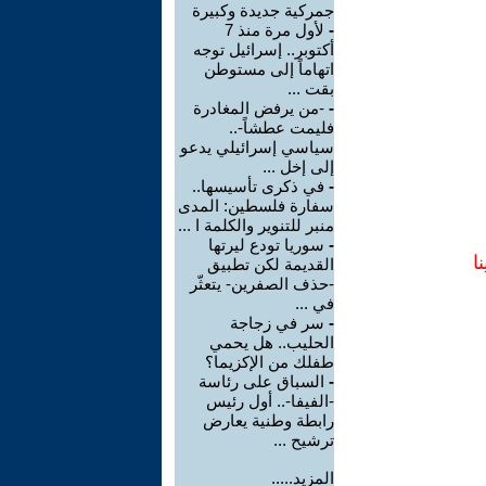
جمركية جديدة وكبيرة
-
لأول مرة منذ 7
أكتوبر.. إسرائيل توجه
اتهاماً إلى مستوطن
بقت ...
-
-من يرفض المغادرة
فليمت عطشاً-..
سياسي إسرائيلي يدعو
إلى إخل ...
-
في ذكرى تأسيسها..
سفارة فلسطين: المدى
منبر للتنوير والكلمة ا ...
-
سوريا تودع ليرتها
ا
القديمة لكن تطبيق
-حذف الصفرين- يتعثّر
في ...
-
سر في زجاجة
الحليب.. هل يحمي
طفلك من الإكزيما؟
-
السباق على رئاسة
-الفيفا-.. أول رئيس
رابطة وطنية يعارض
ترشيح ...
المزيد.....