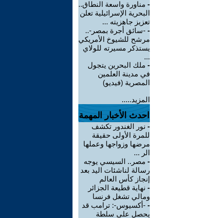
-
مناورة واسعة النطاق..
البحرية الإسرائيلية تعلن
تعزيز جاهزيته ...
-
-سائق أجرة بمصر-..
مرشح للشيوخ الأمريكي
يستذكر مسيرته للولاي
...
-
ملك البحرين يتجول
في مدينة العلمين
المصرية (فيديو)
المزيد.....
احدث الأخبار المهمة
-
نور الغندور تكشف
للمرة الأولى حقيقة
مرضها وزواجها وعملها
الر ...
-
مصر.. السيسي يوجه
رسالة لناشئات اليد بعد
إنجاز كأس العالم
-
نهاية قطيعة الجزائر
ومالي تشغل فرنسا
-
-أكسيوس-: ترامب قد
يحصل على سلطة