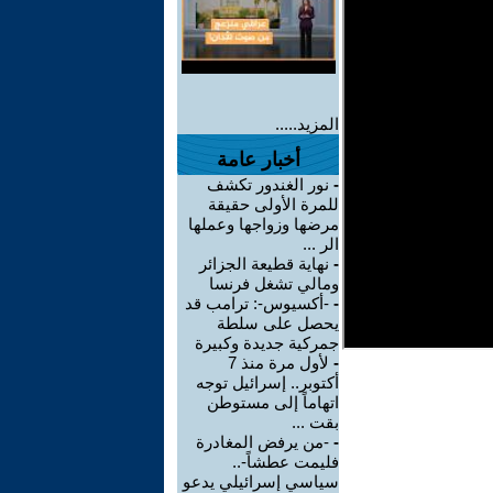
المزيد.....
أخبار عامة
-
نور الغندور تكشف
للمرة الأولى حقيقة
مرضها وزواجها وعملها
الر ...
-
نهاية قطيعة الجزائر
ومالي تشغل فرنسا
-
-أكسيوس-: ترامب قد
يحصل على سلطة
جمركية جديدة وكبيرة
-
لأول مرة منذ 7
أكتوبر.. إسرائيل توجه
اتهاماً إلى مستوطن
بقت ...
-
-من يرفض المغادرة
فليمت عطشاً-..
سياسي إسرائيلي يدعو