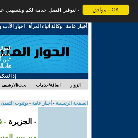
موافق - OK
لتوفير افضل خدمة لكم ولتسهيل عملي
أخبار عامة
-
وكالة أنباء المرأة
-
اخبار الأدب و
الموقع
يسارية
"من أج
حاز ال
إذا لديك
الزوار
اضافة/خدمات
بحث/الارشيف
الصفحة الرئيسية
-
أخبار عامة
-
يوتيوب التمدن
- الجزيرة
- 
من بين المسؤ