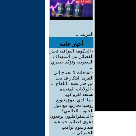
المزيد.....
أخبار عامة
-
الحكومة العراقية تحذر
الفصائل من استهداف
السعودية وتؤكد حصري
...
-
لقاحات لا تحتاج إلى
التبريد: ابتكار قد يحد
من هدر نصف اللقاح ...
-
الولايات المتحدة
تستعد لغزو كوبا
-
ما الذي يعوق تنويع
روسيا تجارتها مع دول
الجنوب العالمي؟
-
الديمقراطيون يرفعون
دعوى قضائية جماعية
ضد رسوم ترامب
الجمركي ...