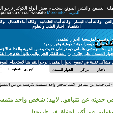
ة التصفح والنشر، الموقع يستخدم بعض أنواع الكوكيز نرجو النق
More info - المزيد
experience on our website
الفن
-
وكالة أنباء اليسار
-
وكالة أنباء العلمانية
-
وكالة أنباء العمال
-
وكا
الاقتصاد
-
اخبار الطب والعلوم
 الرئيسي لمؤسسة الحوار المتمدن
، علمانية، ديمقراطية، تطوعية وغير ربحية
ل مجتمع مدني علماني ديمقراطي حديث يضمن الحرية والعدالة الاجتم
حوار المتمدن على جائزة ابن رشد للفكر الحر والتى نالها أعلام في الفك
م مشاكل تقنية في تصفح الحوار المتمدن نرجو النقر هنا لاستخدام الموقع
كوردي
English
الاخبار
مراكز
الحوار المتمدن
- في حديثه عن نتنياهو.. لابيد: شخص واحد متمسك بكرسيه من بين المسؤو
في حديثه عن نتنياهو.. لابيد: شخص واحد متم
ولين عن أكبر إخفاق في تاريخنا