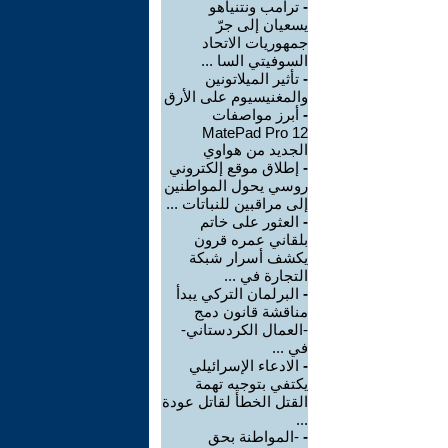
-
ترامب ونتنياهو
يسعيان إلى جرّ
جمهوريات الاتحاد
السوفيتي السا ...
-
تأثير الميلاتونين
والمغنيسيوم على الأرق
-
أبرز مواصفات
MatePad Pro 12
الجديد من هواوي
-
إطلاق موقع إلكتروني
روسي يحول المواطنين
إلى مراقبين للنباتات ...
-
العثور على خاتم
بلقاني عمره قرون
يكشف أسرار شبكة
التجارة في ...
-
البرلمان التركي يبدأ
مناقشة قانون دمج
-العمال الكردستاني-
في ...
-
الادعاء الإسرائيلي
يكتفي بتوجيه تهمة
القتل الخطأ لقاتل عودة
...
-
-المواطنة بحق