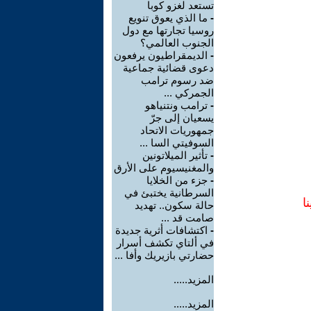
تستعد لغزو كوبا
-
ما الذي يعوق تنويع
روسيا تجارتها مع دول
الجنوب العالمي؟
-
الديمقراطيون يرفعون
دعوى قضائية جماعية
ضد رسوم ترامب
الجمركي ...
-
ترامب ونتنياهو
يسعيان إلى جرّ
جمهوريات الاتحاد
السوفيتي السا ...
-
تأثير الميلاتونين
والمغنيسيوم على الأرق
-
جزء من الخلايا
السرطانية يختبئ في
ا
حالة سكون.. تهديد
صامت قد ...
-
اكتشافات أثرية جديدة
في ألتاي تكشف أسرار
حضارتي بازيريك وأفا ...
المزيد.....
المزيد.....