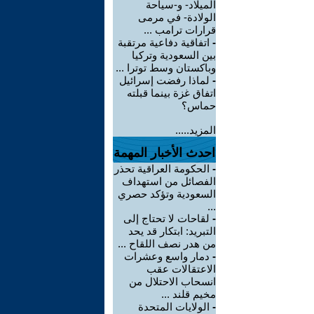
الميلاد- و-سياحة
الولادة- في مرمى
قرارات ترامب ...
-
اتفاقية دفاعية مرتقبة
بين السعودية وتركيا
وباكستان وسط توترا ...
-
لماذا رفضت إسرائيل
اتفاق غزة بينما قبلته
حماس؟
المزيد.....
احدث الأخبار المهمة
-
الحكومة العراقية تحذر
الفصائل من استهداف
السعودية وتؤكد حصري
...
-
لقاحات لا تحتاج إلى
التبريد: ابتكار قد يحد
من هدر نصف اللقاح ...
-
دمار واسع وعشرات
الاعتقالات عقب
انسحاب الاحتلال من
مخيم قلند ...
-
الولايات المتحدة