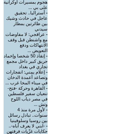
هجوم بمسيرات أوكرانية
على بي ...
-
أستراليا.. تحقيق
عاجل في حادث وشيك
بين طائرتين بمطار
سيدني
-
عراقجي: لا مفاوضات
مع واشنطن قبل وقف
الانتهاكات ودفع
التعويض ...
-
إنقاذ 50 شخصا وإخماد
حريق كبير داخل مجمع
تجاري في بغداد
-
إعلام يمني: انفجارات
وتصاعد أعمدة الدخان
في ميناء المخا غرب ...
-
القاهرة وحركة -فتح-
تنعيان سفير فلسطين
في مصر دياب اللوح
وتش ...
-
لأول مرة منذ 4
سنوات.. تبادل رسائل
بين روسيا وسلوفينيا
-
-ابني لا يعرف أباه-..
حكايات غزّيات فرقتهن