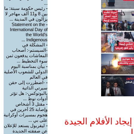
...
-
رئيس حكومة سبتة: ما
بين 8 و11 ألف مهاجر لا
يزالون في المدينة ...
Statement on the
-
International Day of
the World’s
Indigenous ...
-
المشكلة في
-السيستم-: أصحاب
المعاشات يدفعون ثمن
سوء التخطيط ...
-
بيان بمناسبة اليوم
الدولي للشعوب الأصلية
في العالم
-
-اضطررت إلى حقن
سيرتي الذاتية
بالبوتوكس-: هل تؤثر
أدوات توظ ...
-
مقتل 3 أشخاص
وإصابة 25 آخرين في
هجوم بمسيرات أوكرانية
جاد الأفلام الجيدة
على بي ...
-
ليفربول يستعد للإعلان
ا
عن صفقته الجديدة