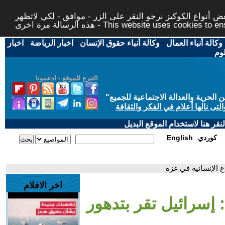
 أنواع الكوكيز نرجو النقر على الزر - موافق - لكي لاتظهر
This website uses cookies to ensure you ge
وكالة أنباء العمال
-
وكالة أنباء حقوق الإنسان
-
اخبار الرياضة
-
اخبار
لوم
التبرع للموقع - ادعمونا
حرية والعدالة الاجتماعية للجميع
"
تى نالها أعلام في الفكر والثقافة
قر هنا لاستخدام الموقع البديل
كوردي
English
 الإنسانية في غزة
اخر الافلام
إسرائيل تقر بتدهور