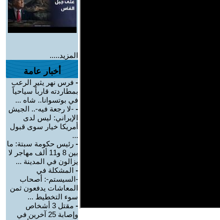
المزيد.....
أخبار عامة
-
فرس نهر يثير الرعب
بمطاردته قارباً سياحياً
في بوتسوانا.. شاه ...
-
-لا رجعة فيه-.. الجيش
الإيراني: ليس لدى
أمريكا خيار سوى قبول
...
-
رئيس حكومة سبتة: ما
بين 8 و11 ألف مهاجر لا
يزالون في المدينة ...
-
المشكلة في
-السيستم-: أصحاب
المعاشات يدفعون ثمن
سوء التخطيط ...
-
مقتل 3 أشخاص
وإصابة 25 آخرين في