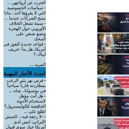
الحرب عن أزواجهن ...
-
سياسات الخصوصية
التي لا يقرؤها أحد.. ماذا
تمنح الشركات عندما ...
-
سبتة تشعل الخلاف
الأوروبي حول الهجرة
وتضع شنغن على
المحك
-
قواعد جديدة للفوز في
أمريكا..هل بدأ -خريف
أيباك-؟
المزيد.....
احدث الأخبار المهمة
-
فرس نهر يثير الرعب
بمطاردته قارباً سياحياً
في بوتسوانا.. شاه ...
-
هل أنت مؤهل
لاستخدام الأدوية
الخافِضة للكوليسترول؟
اطلع على ...
-
-لا رجعة فيه-.. الجيش
الإيراني: ليس لدى
أمريكا خيار سوى قبول