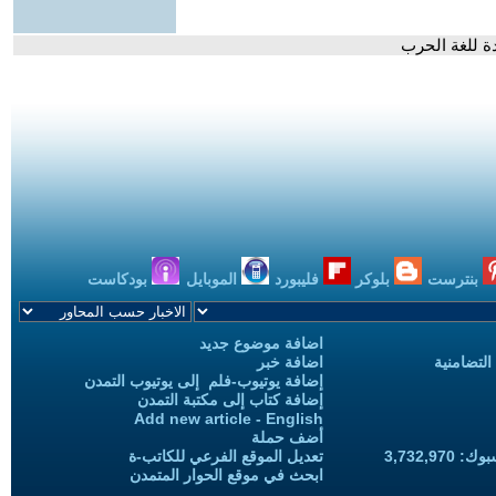
ة للغة الحرب
بنترست
بلوكر
فليبورد
الموبايل
بودكاست
اضافة موضوع جديد
التضامنية
اضافة خبر
إضافة يوتيوب-فلم إلى يوتيوب التمدن
إضافة كتاب إلى مكتبة التمدن
Add new article - English
أضف حملة
3,732,97
تعديل الموقع الفرعي للكاتب-ة
ابحث في موقع الحوار المتمدن