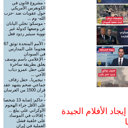
-
مشروع قانون في
الكونغرس الأمريكي
حول عقوبات ضد -حزب
الله- وم ...
-
موسكو: تخلي اليابان
عن وضعها كدولة غير
نووية سيثير ردود فعل
...
-
الأمم المتحدة توثق 67
هجوما على المدارس
في السودان
-
الإعلامي باسم يوسف
يعلق بطريقة ساخرة
على حفل عمرو دياب
الأخي ...
-
نيجيريا.. حفل زفاف
جماعي ضخم يشهد عقد
قران 1500 من العرسان
( ...
-
حاكم: إصابة 13 شخصا
على الأقل جراء الهجوم
جاد الأفلام الجيدة
الأوكراني على بيلغ ...
-
إقالات في الموساد
ا
على خلفية فشل
العملية في إيران