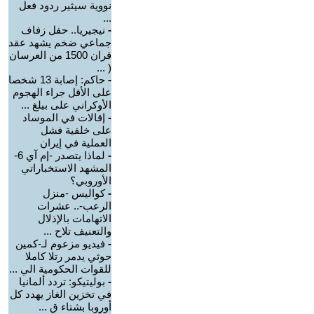
نووية سيثير ردود فعل
...
-
نيجيريا.. حفل زفاف
جماعي ضخم يشهد عقد
قران 1500 من العرسان
( ...
-
حاكم: إصابة 13 شخصا
على الأقل جراء الهجوم
الأوكراني على بيلغ ...
-
إقالات في الموساد
على خلفية فشل
العملية في إيران
-
لماذا يتصدر -إم آي 6-
المشهد الاستخباراتي
الأوروبي؟
-
كواليس -منزل
الرعب-.. عشرات
الاتهامات بالإذلال
والتعنيف تلاح ...
-
فيديو مزعوم لـ-كمين
حوثي يدمر رتلا كاملا
للقوات الحكومية الي ...
-
بوليتيكو: تردد ألمانيا
في تخزين الغاز يهدد كل
أوروبا بشتاء ق ...