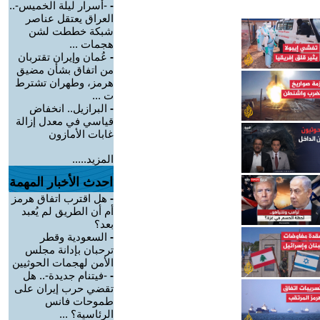
-
-أسرار ليلة الخميس-..
العراق يعتقل عناصر
شبكة خططت لشن
هجمات ...
-
عُمان وإيران تقتربان
من اتفاق بشأن مضيق
هرمز، وطهران تشترط
ت ...
-
البرازيل.. انخفاض
قياسي في معدل إزالة
غابات الأمازون
المزيد.....
احدث الأخبار المهمة
-
هل اقترب اتفاق هرمز
أم أن الطريق لم يُعبد
بعد؟
-
السعودية وقطر
ترحبان بإدانة مجلس
الأمن لهجمات الحوثيين
-
-فيتنام جديدة-.. هل
تقضي حرب إيران على
طموحات فانس
الرئاسية؟ ...