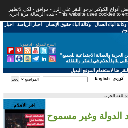
 أنواع الكوكيز نرجو النقر على الزر - موافق - لكي لاتظهر
This website uses cookies to ensure you ge
وكالة أنباء العمال
-
وكالة أنباء حقوق الإنسان
-
اخبار الرياضة
-
اخبار
لوم
التبرع للموقع - ادعمونا
حرية والعدالة الاجتماعية للجميع
"
تى نالها أعلام في الفكر والثقافة
قر هنا لاستخدام الموقع البديل
كوردي
English
ة للغة الحرب
اخر الافلام
 الدولة وغير مسموح