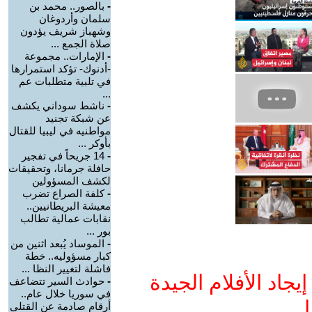
-
بالصور.. محمد بن
سلمان وأردوغان
وشهباز شريف يؤدون
صلاة الجمع ...
-
الإمارات.. مجموعة
-أدنوك- تؤكد استمرارها
في تلبية متطلبات عم
...
-
ناشط سوداني يكشف
عن شبكة تجنيد
مواطنيه في ليبيا للقتال
بأوكر ...
-
14 جريحاً في تفجير
حافلة جرمانا، وتحقيقات
لكشف المسؤولين
-
كلفة الصراع تضرب
معيشة البريطانيين..
نقابات عمالية تطالب
بور ...
-
الموساد يُبعد اثنين من
كبار مسؤوليه.. خطة
فاشلة لتغيير النظا ...
جاد الأفلام الجيدة
-
حوادث السير تتضاعف
في سوريا خلال عام..
ا
أرقام صادمة عن القتلى