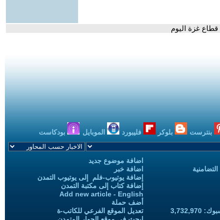
بنترست
بلوكر
فليبورد
الموبايل
بودكاست
اضافة موضوع جديد
التضامنية
اضافة خبر
إضافة يوتيوب-فلم إلى يوتيوب التمدن
إضافة كتاب إلى مكتبة التمدن
Add new article - English
أضف حملة
3,732,97
تعديل الموقع الفرعي للكاتب-ة
ابحث في موقع الحوار المتمدن