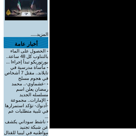
المزيد.....
أخبار عامة
-
الحصول على الماء
بالتناوب كل 48 ساعة..
بورتوريكو تبدأ إجراءا ...
-
مأساة مدرسية في
تايلاند.. مقتل 7 أشخاص
في هجوم مسلح
-
-عشماوي-.. محمد
رمضان يعلن اسم
مسلسله الجديد
-
الإمارات.. مجموعة
-أدنوك- تؤكد استمرارها
في تلبية متطلبات عم
...
-
ناشط سوداني يكشف
عن شبكة تجنيد
مواطنيه في ليبيا للقتال