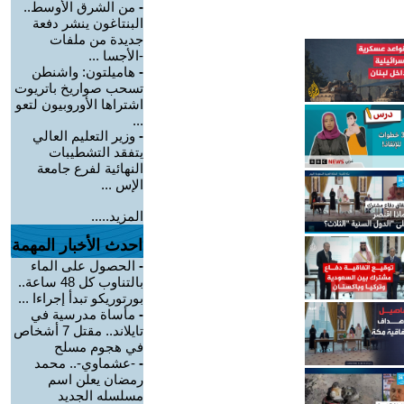
-
من الشرق الأوسط..
البنتاغون ينشر دفعة
جديدة من ملفات
-الأجسا ...
-
هاميلتون: واشنطن
تسحب صواريخ باتريوت
اشتراها الأوروبيون لتعو
...
-
وزير التعليم العالي
يتفقد التشطيبات
النهائية لفرع جامعة
الإس ...
المزيد.....
احدث الأخبار المهمة
-
الحصول على الماء
بالتناوب كل 48 ساعة..
بورتوريكو تبدأ إجراءا ...
-
مأساة مدرسية في
تايلاند.. مقتل 7 أشخاص
في هجوم مسلح
-
-عشماوي-.. محمد
رمضان يعلن اسم
مسلسله الجديد