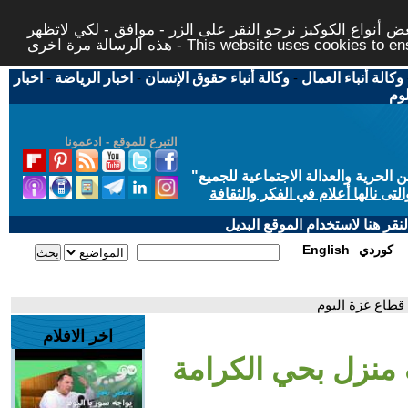
 أنواع الكوكيز نرجو النقر على الزر - موافق - لكي لاتظهر
This website uses cookies to ensure you ge
وكالة أنباء العمال
-
وكالة أنباء حقوق الإنسان
-
اخبار الرياضة
-
اخبار
لوم
التبرع للموقع - ادعمونا
حرية والعدالة الاجتماعية للجميع
"
تى نالها أعلام في الفكر والثقافة
قر هنا لاستخدام الموقع البديل
كوردي
English
اخر الافلام
 منزل بحي الكرامة