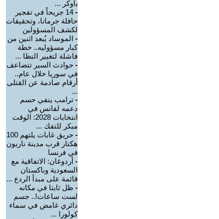
بأوكر ...
-
14 جريحاً في تفجير
حافلة جرمانا، وتحقيقات
لكشف المسؤولين
-
الموساد يُبعد اثنين من
كبار مسؤوليه.. خطة
فاشلة لتغيير النظا ...
-
حوادث السير تتضاعف
في سوريا خلال عام..
أرقام صادمة عن القتلى
...
-
ترامب ينفي حسم
دعمه لفانس في
انتخابات 2028: الوقت
مبكر للتفك ...
-
حريق غابات يلتهم 100
هكتار قرب مدينة ناربون
في فرنسا
-
أردوغان: الاتفاقية مع
السعودية وباكستان
قائمة على مبدأ الردع ...
-
ظل ثابتا في مكانه
لست ساعات!.. جسم
دائري غامض في سماء
كولورا ...