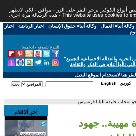
 أنواع الكوكيز نرجو النقر على الزر - موافق - لكي لاتظهر
This website uses cookies to ensure you ge
وكالة أنباء العمال
-
وكالة أنباء حقوق الإنسان
-
اخبار الرياضة
-
اخبار
لوم
التبرع للموقع - ادعمونا
حرية والعدالة الاجتماعية للجميع
"
تى نالها أعلام في الفكر والثقافة
قر هنا لاستخدام الموقع البديل
كوردي
English
نحو انتخاب خليفة للبابا فرنسيس
اخر الافلام
 مهيبة.. جهود