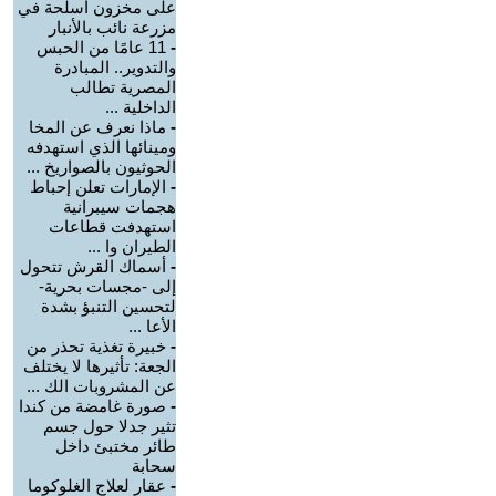
على مخزون أسلحة في
مزرعة نائب بالأنبار
-
11 عامًا من الحبس
والتدوير.. المبادرة
المصرية تطالب
الداخلية ...
-
ماذا نعرف عن المخا
ومينائها الذي استهدفه
الحوثيون بالصواريخ ...
-
الإمارات تعلن إحباط
هجمات سيبرانية
استهدفت قطاعات
الطيران وا ...
-
أسماك القرش تتحول
إلى -مجسات بحرية-
لتحسين التنبؤ بشدة
الأعا ...
-
خبيرة تغذية تحذر من
الجعة: تأثيرها لا يختلف
عن المشروبات الك ...
-
صورة غامضة من كندا
تثير جدلا حول جسم
طائر مختبئ داخل
سحابة
-
عقار لعلاج الغلوكوما