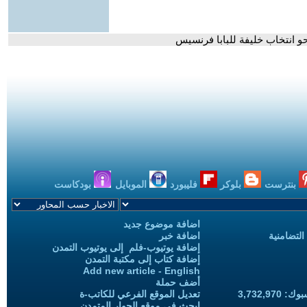
نحو انتخاب خليفة للبابا فرنسيس
بنترست
بلوكر
فليبورد
الموبايل
بودكاست
اضافة موضوع جديد
التضامنية
اضافة خبر
إضافة يوتيوب-فلم إلى يوتيوب التمدن
إضافة كتاب إلى مكتبة التمدن
Add new article - English
أضف حملة
3,732,97
تعديل الموقع الفرعي للكاتب-ة
ابحث في موقع الحوار المتمدن