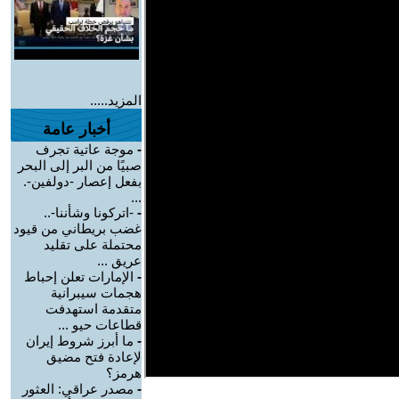
المزيد.....
أخبار عامة
-
موجة عاتية تجرف
صبيًا من البر إلى البحر
بفعل إعصار -دولفين-.
...
-
-اتركونا وشأننا-..
غضب بريطاني من قيود
محتملة على تقليد
عريق ...
-
الإمارات تعلن إحباط
هجمات سيبرانية
متقدمة استهدفت
قطاعات حيو ...
-
ما أبرز شروط إيران
لإعادة فتح مضيق
هرمز؟
-
مصدر عراقي: العثور