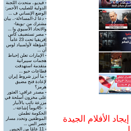
-
فيديو.. متحدث اللجنة
الدولية للصليب الأحمر:
الوضع الإنساني ف ...
-
دعا لـ-المساءلة-.. بيان
مشترك من -يويفا-
والاتحاد الآسيوي وا ...
-
مصر تستضيف كأس
إفريقيا تحت 23 عاماً
المؤهلة لأولمبياد لوس
أن ...
-
الإمارات تعلن إحباط
هجمات سيبرانية
متقدمة استهدفت
قطاعات حيو ...
-
ما أبرز شروط إيران
لإعادة فتح مضيق
هرمز؟
-
مصدر عراقي: العثور
على مخزون أسلحة في
مزرعة نائب بالأنبار
-
-45يوماً إشاعة-..
الحكومة تطمئن
جاد الأفلام الجيدة
الموظفين وتحدد مسار
حصر الس ...
ا
-
11 عامًا من الحبس