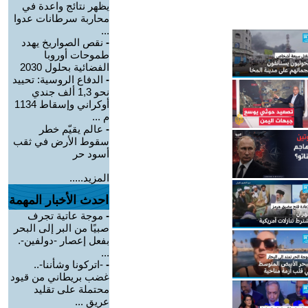
يظهر نتائج واعدة في
محاربة سرطانات عدوا
...
-
نقص الصواريخ يهدد
طموحات أوروبا
الفضائية بحلول 2030
-
الدفاع الروسية: تحييد
نحو 1,3 ألف جندي
أوكراني وإسقاط 1134
م ...
-
عالم يقيّم خطر
سقوط الأرض في ثقب
أسود حر
المزيد.....
احدث الأخبار المهمة
-
موجة عاتية تجرف
صبيًا من البر إلى البحر
بفعل إعصار -دولفين-.
...
-
-اتركونا وشأننا-..
غضب بريطاني من قيود
محتملة على تقليد
عريق ...