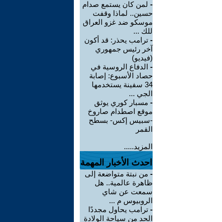
-
لمن كان يستمع صدام
حسين.. لماذا وقفت
موسكو ضد غزو العراق
للك ...
-
ترامب يحذر: قد أكون
آخر رئيس جمهوري
(فيديو)
-
الدفاع الروسية في
حصاد الأسبوع: إصابة
34 سفينة يستخدمها
الجي ...
-
مسبار كوري يوثق
موقع اصطدام صاروخ
-سبيس إكس- بسطح
القمر
المزيد.....
احدث الأخبار المهمة
-
من نبتة متواضعة إلى
ظاهرة عالمية.. هل
سمعت عن شاي
الروبيوس م ...
-
ترامب يحاول مجددًا
الحد من سياحة الولادة