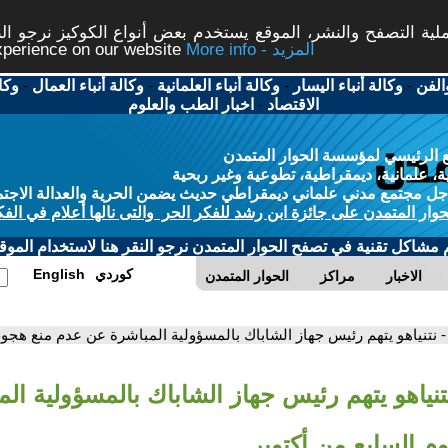
ة التصفح والنشر، الموقع يستخدم بعض أنواع الكوكيز نرجو النق
More info - المزيد
experience on our website
الفن
-
وكالة أنباء اليسار
-
وكالة أنباء العلمانية
-
وكالة أنباء العمال
-
وكا
الاقتصاد
-
اخبار الطب والعلوم
 الرئيسي لمؤسسة الحوار المتمدن
، علمانية، ديمقراطية، تطوعية وغير ربحية
ل مجتمع مدني علماني ديمقراطي حديث يضمن الحرية والعدالة الاجتم
حوار المتمدن على جائزة ابن رشد للفكر الحر والتى نالها أعلام في الفك
م مشاكل تقنية في تصفح الحوار المتمدن نرجو النقر هنا لاستخدام الموقع
كوردي
English
الاخبار
مراكز
الحوار المتمدن
- نتنياهو يتهم رئيس جهاز الشاباك بالمسؤولية المباشرة عن عدم منع هجوم
تنياهو يتهم رئيس جهاز الشاباك بالمسؤولية ال
م السابع من أكتوبر