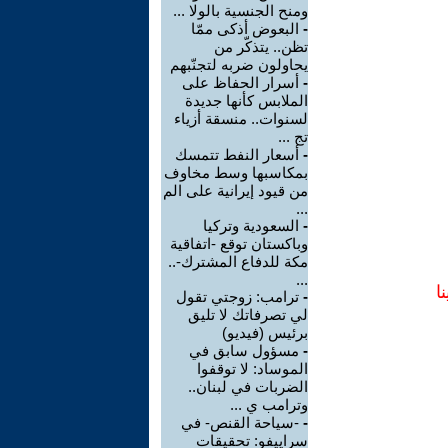
ومنح الجنسية بالولا ...
-
البعوض أذكى ممّا
تظن.. يتذكّر من
يحاولون ضربه لتجنّبهم
-
أسرار الحفاظ على
الملابس كأنها جديدة
لسنوات.. منسقة أزياء
تج ...
-
أسعار النفط تتمسك
بمكاسبها وسط مخاوف
من قيود إيرانية على الم
...
-
السعودية وتركيا
وباكستان توقع -اتفاقية
مكة للدفاع المشترك-..
...
ا
-
ترامب: زوجتي تقول
لي تصرفاتك لا تليق
برئيس (فيديو)
-
مسؤول سابق في
الموساد: لا توقفوا
الضربات في لبنان..
وترامب ي ...
-
-سياحة القنص- في
سراييفو: تحقيقات