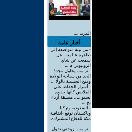
المزيد.....
أخبار عامة
-
من نبتة متواضعة إلى
ظاهرة عالمية.. هل
سمعت عن شاي
الروبيوس م ...
-
ترامب يحاول مجددًا
الحد من سياحة الولادة
ومنح الجنسية بالولا ...
-
أسرار الحفاظ على
الملابس كأنها جديدة
لسنوات.. منسقة أزياء
تج ...
-
السعودية وتركيا
وباكستان توقع -اتفاقية
مكة للدفاع المشترك-..
...
-
ترامب: زوجتي تقول