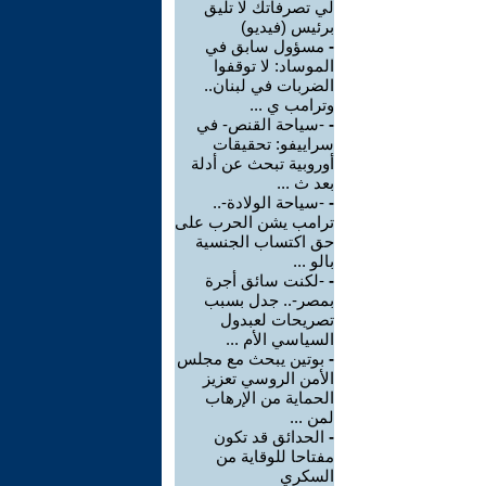
لي تصرفاتك لا تليق
برئيس (فيديو)
-
مسؤول سابق في
الموساد: لا توقفوا
الضربات في لبنان..
وترامب ي ...
-
-سياحة القنص- في
سراييفو: تحقيقات
أوروبية تبحث عن أدلة
بعد ث ...
-
-سياحة الولادة-..
ترامب يشن الحرب على
حق اكتساب الجنسية
بالو ...
-
-لكنت سائق أجرة
بمصر-.. جدل بسبب
تصريحات لعبدول
السياسي الأم ...
-
بوتين يبحث مع مجلس
الأمن الروسي تعزيز
الحماية من الإرهاب
لمن ...
-
الحدائق قد تكون
مفتاحا للوقاية من
السكري