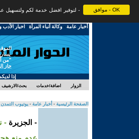
موافق - OK
لتوفير افضل خدمة لكم ولتسهيل عملي
أخبار عامة
-
وكالة أنباء المرأة
-
اخبار الأدب و
الموقع
يسارية
"من أج
حاز ال
إذا لديك
الزوار
اضافة/خدمات
بحث/الارشيف
الصفحة الرئيسية
-
أخبار عامة
-
يوتيوب التمدن
- الجزيرة
- ن
عدم منع هجو