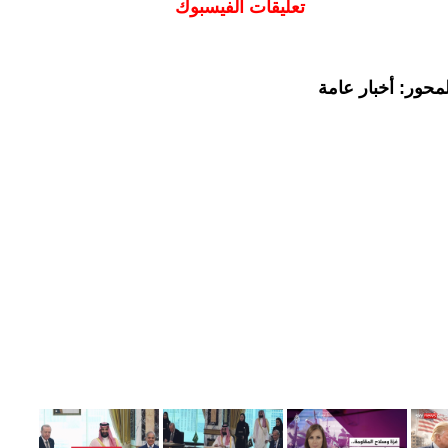
تعليقات الفيسبوك
محور: أخبار عامة