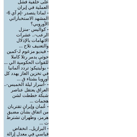
على خلفية فشل
العملية في إيران
-
لماذا يتصدر -إم آي 6-
المشهد الاستخباراتي
الأوروبي؟
-
كواليس -منزل
الرعب-.. عشرات
الاتهامات بالإذلال
والتعنيف تلاح ...
-
فيديو مزعوم لـ-كمين
حوثي يدمر رتلا كاملا
للقوات الحكومية الي ...
-
بوليتيكو: تردد ألمانيا
في تخزين الغاز يهدد كل
أوروبا بشتاء ق ...
-
-أسرار ليلة الخميس-..
العراق يعتقل عناصر
شبكة خططت لشن
هجمات ...
-
عُمان وإيران تقتربان
من اتفاق بشأن مضيق
هرمز، وطهران تشترط
ت ...
-
البرازيل.. انخفاض
قياسي في معدل إزالة