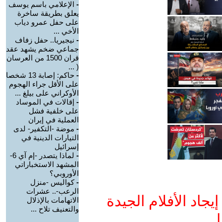
-
الإعلامي باسم يوسف
يعلق بطريقة ساخرة
على حفل عمرو دياب
الأخي ...
-
نيجيريا.. حفل زفاف
جماعي ضخم يشهد عقد
قران 1500 من العرسان
( ...
-
حاكم: إصابة 13 شخصا
على الأقل جراء الهجوم
الأوكراني على بيلغ ...
-
إقالات في الموساد
على خلفية فشل
العملية في إيران
-
موضة -التكفير- لدى
التيارات الدينية في
إسرائيل
-
لماذا يتصدر -إم آي 6-
المشهد الاستخباراتي
الأوروبي؟
-
كواليس -منزل
الرعب-.. عشرات
جاد الأفلام الجيدة
الاتهامات بالإذلال
والتعنيف تلاح ...
ا