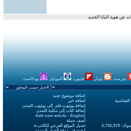
 عن هوية البابا الجديد
بنترست
بلوكر
فليبورد
الموبايل
بودكاست
اضافة موضوع جديد
التضامنية
اضافة خبر
إضافة يوتيوب-فلم إلى يوتيوب التمدن
إضافة كتاب إلى مكتبة التمدن
Add new article - English
أضف حملة
3,732,97
تعديل الموقع الفرعي للكاتب-ة
ابحث في موقع الحوار المتمدن