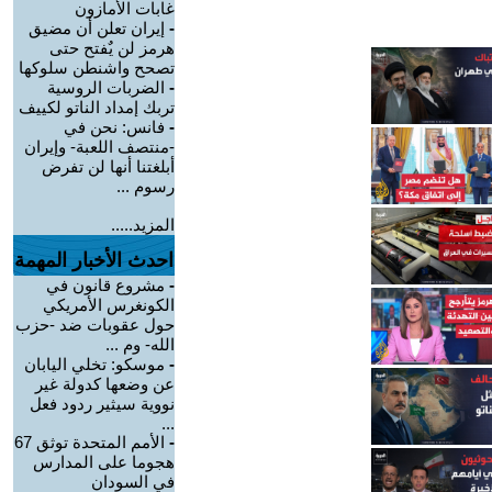
غابات الأمازون
-
إيران تعلن أن مضيق
هرمز لن يٌفتح حتى
تصحح واشنطن سلوكها
-
الضربات الروسية
تربك إمداد الناتو لكييف
-
فانس: نحن في
-منتصف اللعبة- وإيران
أبلغتنا أنها لن تفرض
رسوم ...
المزيد.....
احدث الأخبار المهمة
-
مشروع قانون في
الكونغرس الأمريكي
حول عقوبات ضد -حزب
الله- وم ...
-
موسكو: تخلي اليابان
عن وضعها كدولة غير
نووية سيثير ردود فعل
...
-
الأمم المتحدة توثق 67
هجوما على المدارس
في السودان