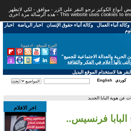
 أنواع الكوكيز نرجو النقر على الزر - موافق - لكي لاتظهر
This website uses cookies to ensure you ge
وكالة أنباء العمال
-
وكالة أنباء حقوق الإنسان
-
اخبار الرياضة
-
اخبار
لوم
التبرع للموقع - ادعمونا
حرية والعدالة الاجتماعية للجميع
"
تى نالها أعلام في الفكر والثقافة
قر هنا لاستخدام الموقع البديل
كوردي
English
 عن هوية البابا الجديد
اخر الافلام
البابا فرنسيس..