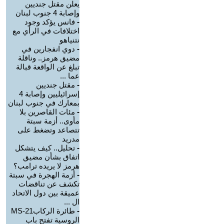
يعلن مقتل جنديين
وإصابة 4 جنوب لبنان
-
فانس يؤكد وجود
اختلافات في الرأي مع
نتنياهو
-
دوي انفجارين في
مضيق هرمز.. وناقلة
تبلغ عن الواقعة قبالة
عما ...
-
مقتل جنديين
إسرائيليين وإصابة 4
بمعارك في جنوب لبنان
-
مئات القاصرين بلا
مأوى.. أزمة سبتة
تتصاعد وتضغط على
مدريد
-
تحليل.. كيف يتشكل
اتفاق بشأن مضيق
هرمز لا يريده ترامب؟
-
أزمة الهجرة في سبتة
تكشف عن تناقضات
عميقة بين دول الاتحاد
ال ...
-
طائرة الركابMS-21
الروسية تفتح باب