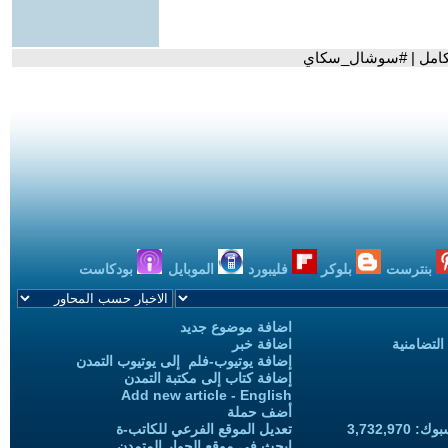
بالكامل | #سوشال_سكاي
بنترست
بلوكر
فليبورد
الموبايل
بودكاست
اضافة موضوع جديد
التضامنية
اضافة خبر
إضافة يوتيوب-فلم إلى يوتيوب التمدن
إضافة كتاب إلى مكتبة التمدن
Add new article - English
أضف حملة
3,732,97
تعديل الموقع الفرعي للكاتب-ة
ابحث في موقع الحوار المتمدن