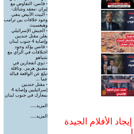
-
فانس: التفاوض مع
إيران -معقد وشائك-
-
البيت الأبيض ينفي
وجود خلافات بين ترامب
وهيغسيث
-
الجيش الإسرائيلي
يعلن مقتل جنديين
وإصابة 4 جنوب لبنان
-
فانس يؤكد وجود
اختلافات في الرأي مع
نتنياهو
-
دوي انفجارين في
مضيق هرمز.. وناقلة
تبلغ عن الواقعة قبالة
عما ...
-
مقتل جنديين
إسرائيليين وإصابة 4
بمعارك في جنوب لبنان
المزيد.....
المزيد.....
جاد الأفلام الجيدة
ا