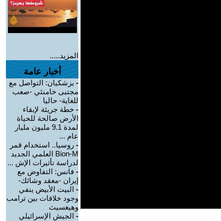
المزيد.....
أخبار عامة
-
بزشكيان: التواصل مع
مجتبى خامنئي -صعب
للغاية- حاليا
-
خطة جريئة لإبقاء
الأرض صالحة للحياة
لمدة 9.1 مليون مليار
عام ...
-
روسيا.. استخدام قمر
Bion-M العلمي الجديد
لدراسة تأثيرات الإش ...
-
فانس: التفاوض مع
إيران -معقد وشائك-
-
البيت الأبيض ينفي
وجود خلافات بين ترامب
وهيغسيث
-
الجيش الإسرائيلي