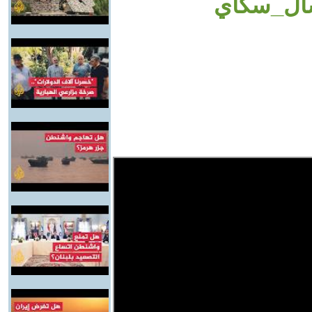
وشال_سكاي