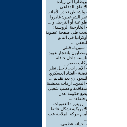
بريطانيا إلى زيادة
الإنفاق الدفاعي
-
واشنطن تحذر الأجانب
غير الشرعيين: غادروا
طواعية أو الترحيل و ...
-
الخارجية الروسية:
يجب طي صفحة عضوية
أوكرانيا في الناتو
لتحقي ...
-
سوريا.. قتلى
ومصابون بانفجار عبوة
ناسفة داخل حافلة
ركاب صغير ...
-
الإمارات.. تأجيل نظر
قضية -العتاد العسكري
للسودان- بعد تقديم ...
-
اليمن.. أزمات معيشية
متفاقمة وغضب شعبي
يضع حكومة عدن
وحلفاءه ...
-
-رويترز-: العقوبات
الأمريكية تشكل عائقا
أمام حركة الملاحة عب
...
-
-خيانة عظمى-..