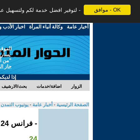
موافق - OK
لتوفير افضل خدمة لكم ولتسهيل عملي
أخبار عامة
-
وكالة أنباء المرأة
-
اخبار الأدب و
الموقع
يسارية
"من أج
حاز ال
إذا لديك
الزوار
اضافة/خدمات
بحث/الارشيف
الصفحة الرئيسية
-
أخبار عامة
-
يوتيوب التمدن
- فرانس 24
24