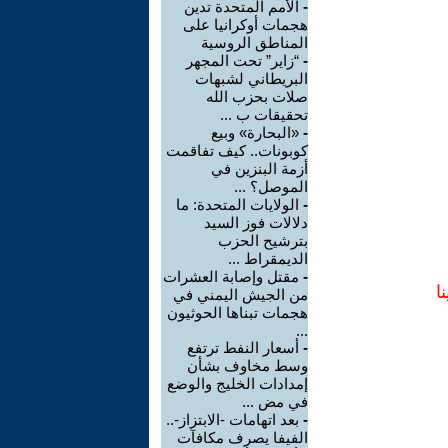
-
الأمم المتحدة تدين
هجمات أوكرانيا على
المناطق الروسية
-
“زاير” تحت المجهر
البريطاني لشبهات
صلات بحزب الله
تحقيقات ب ...
-
«البحارة» وبيع
كوبونات.. كيف تفاقمت
أزمة البنزين في
الموصل؟ ...
-
الولايات المتحدة: ما
دلالات فوز السيد
بترشيح الحزب
الديمقراط ...
-
مقتل وإصابة العشرات
ا
من الجيش اليمني في
هجمات تبناها الحوثيون
...
-
أسعار النفط ترتفع
وسط مخاوف بشأن
إمدادات الخليج والوضع
في مض ...
-
بعد اتهامات -الابتزاز-..
الفيفا يصرف مكافآت