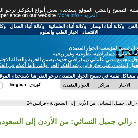
ة التصفح والنشر، الموقع يستخدم بعض أنواع الكوكيز نرجو النق
More info - المزيد
experience on our website
الفن
-
وكالة أنباء اليسار
-
وكالة أنباء العلمانية
-
وكالة أنباء العمال
-
وكا
الاقتصاد
-
اخبار الطب والعلوم
 الرئيسي لمؤسسة الحوار المتمدن
، علمانية، ديمقراطية، تطوعية وغير ربحية
ل مجتمع مدني علماني ديمقراطي حديث يضمن الحرية والعدالة الاجتم
حوار المتمدن على جائزة ابن رشد للفكر الحر والتى نالها أعلام في الفك
م مشاكل تقنية في تصفح الحوار المتمدن نرجو النقر هنا لاستخدام الموقع
كوردي
English
الاخبار
مراكز
الحوار المتمدن
- رالي جميل النسائي: من الأردن إلى السعودية • فرانس 24
- رالي جميل النسائي: من الأردن إلى السعودي