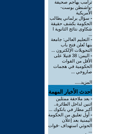
ترامب يهاجم صحيفة
-واشنطن بوست-
الأمريكية
-
سؤال برلماني يطالب
الحكومة بكشف حقيقة
شكاوى نتائج الثانوية ا
...
-
التعليم العالي: جامعة
بنها تُعلن فتح باب
التحويلات الإلكترون ...
-
اليمن: 38 قتيلا على
الأقل من القوات
الحكومية في هجمات
صاروخي ...
المزيد.....
احدث الأخبار المهمة
-
بعد ملاحقة ممثلين
اثنين لداخل الطائرة..
أكبر مطار في بانكوك ...
-
أول تعليق من الحكومة
اليمنية بعد إعلان
الحوثي استهداف -قوات
...