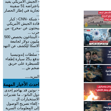
-
الجيش الأمريكي يفيد
باعتراضه 51 سفينة
تجارية في إطار الحصار
...
-
شبكة -CNN-: كبار
قادة الجيش الأمريكي
يبحثون عن -مخرج- من
حرب ...
-
البنتاغون يخصص 500
مليون دولار لجامعة
ألاسكا للِكشف عن التهد
...
-
سلطات إندونيسيا
تدفع بـ25 سيارة إطفاء
للسيطرة على حريق
ضخم ش ...
المزيد.....
احدث الأخبار المهمة
-
-بوتين قد يهاجم إحدى
دول الناتو-.. ما تقديرات
الاستخبارات ال ...
-
إلغاء تصريح الوصول
إلى المعلومات السرية