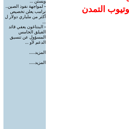
ويستن ...
-
لمواجهة نفوذ الصين..
وتيوب التمدن
ترامب يعلن تخصيص
أكثر من ملياري دولار ل
...
-
البنتاغون يعفي قائد
الفيلق الخامس
المسؤول عن تنسيق
الدعم لأو ...
المزيد.....
المزيد.....