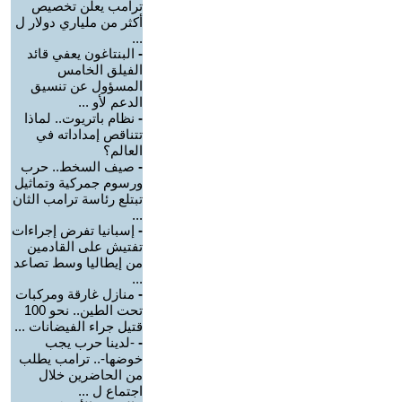
ترامب يعلن تخصيص
أكثر من ملياري دولار ل
...
-
البنتاغون يعفي قائد
الفيلق الخامس
المسؤول عن تنسيق
الدعم لأو ...
-
نظام باتريوت.. لماذا
تتناقص إمداداته في
العالم؟
-
صيف السخط.. حرب
ورسوم جمركية وتماثيل
تبتلع رئاسة ترامب الثان
...
-
إسبانيا تفرض إجراءات
تفتيش على القادمين
من إيطاليا وسط تصاعد
...
-
منازل غارقة ومركبات
تحت الطين.. نحو 100
قتيل جراء الفيضانات ...
-
-لدينا حرب يجب
خوضها-.. ترامب يطلب
من الحاضرين خلال
اجتماع ل ...