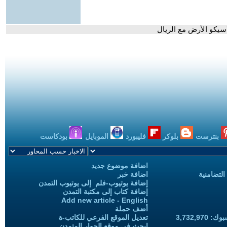
لاسيكو الأرض مع الريال
بنترست
بلوكر
فليبورد
الموبايل
بودكاست
اضافة موضوع جديد
التضامنية
اضافة خبر
إضافة يوتيوب-فلم إلى يوتيوب التمدن
إضافة كتاب إلى مكتبة التمدن
Add new article - English
أضف حملة
3,732,97
تعديل الموقع الفرعي للكاتب-ة
ابحث في موقع الحوار المتمدن