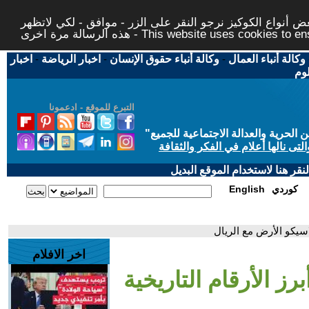
 أنواع الكوكيز نرجو النقر على الزر - موافق - لكي لاتظهر
This website uses cookies to ensure you ge
وكالة أنباء العمال
-
وكالة أنباء حقوق الإنسان
-
اخبار الرياضة
-
اخبار
لوم
التبرع للموقع - ادعمونا
حرية والعدالة الاجتماعية للجميع
"
تى نالها أعلام في الفكر والثقافة
قر هنا لاستخدام الموقع البديل
كوردي
English
لاسيكو الأرض مع الريال
اخر الافلام
برز الأرقام التاريخية