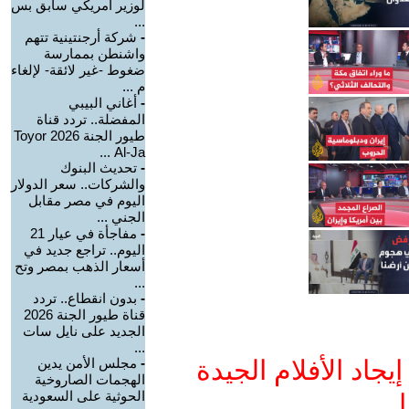
لوزير أمريكي سابق بس
...
-
شركة أرجنتينية تتهم
واشنطن بممارسة
ضغوط -غير لائقة- لإلغاء
م ...
-
أغاني البيبي
المفضلة.. تردد قناة
طيور الجنة 2026 Toyor
Al-Ja ...
-
تحديث البنوك
والشركات.. سعر الدولار
اليوم في مصر مقابل
الجني ...
-
مفاجأة في عيار 21
اليوم.. تراجع جديد في
أسعار الذهب بمصر وتح
...
-
بدون انقطاع.. تردد
قناة طيور الجنة 2026
الجديد على نايل سات
...
جاد الأفلام الجيدة
-
مجلس الأمن يدين
الهجمات الصاروخية
الحوثية على السعودية
ا