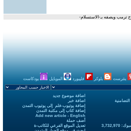
رح ترمب ويصفه بـ-الاستسلام-
بنترست
بلوكر
فليبورد
الموبايل
بودكاست
اضافة موضوع جديد
التضامنية
اضافة خبر
إضافة يوتيوب-فلم إلى يوتيوب التمدن
إضافة كتاب إلى مكتبة التمدن
Add new article - English
أضف حملة
3,732,97
تعديل الموقع الفرعي للكاتب-ة
ابحث في موقع الحوار المتمدن