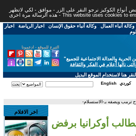
 أنواع الكوكيز نرجو النقر على الزر - موافق - لكي لاتظهر
This website uses cookies to ensure you ge
وكالة أنباء العمال
-
وكالة أنباء حقوق الإنسان
-
اخبار الرياضة
-
اخبار
لوم
التبرع للموقع - ادعمونا
حرية والعدالة الاجتماعية للجميع
"
تى نالها أعلام في الفكر والثقافة
قر هنا لاستخدام الموقع البديل
كوردي
English
رح ترمب ويصفه بـ-الاستسلام-
اخر الافلام
 يطالب أوكرانيا برفض