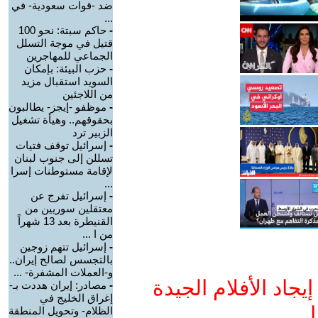
ضد -قوات سعودية- في
...
-
حاكم سبتة: نحو 100
قتيل في موجة التسلل
الجماعي للمهاجرين
-
حزب البيئة: بإمكان
السويد استقبال مزيد
من اللاجئين
-
موظفو -إيجز- يطالبون
بحقوقهم.. وهيأة تشغيل
الزبير ترد
-
إسرائيل توقف فتيات
تسللن إلى جنوب لبنان
لإقامة مستوطنات إسرا
...
-
إسرائيل تفرج عن
معتقلين سوريين من
القنيطرة بعد 13 شهراً
من ا ...
-
إسرائيل تتهم زوجين
بالتجسس لصالح إيران..
و-العملات المشفرة- ...
جاد الأفلام الجيدة
-
مصادر: إيران هددت بـ-
إغراق الخليج في
ا
الظلام- وتحويل المنطقة