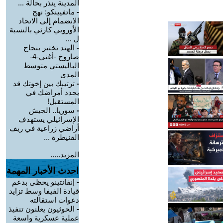
المدينة ينذر بحالة ...
-
ماتفيينكو: نهج
الانضمام إلى الاتحاد
الأوروبي كارثي بالنسبة
ل ...
-
الهند تختبر بنجاح
صاروخ -أغني-4-
الباليستي متوسط
المدى
-
ترتيبك بين إخوتك قد
يحدد أمراضك في
المستقبل!
-
سوريا.. الجيش
الإسرائيلي يستهدف
أراضي زراعية في ريف
القنيطرة ...
المزيد.....
احدث الأخبار المهمة
-
إنفانتينو يحظى بدعم
قيادة الفيفا وسط تزايد
دعوات استقالته
-
الحوثيون يعلنون تنفيذ
عملية عسكرية واسعة