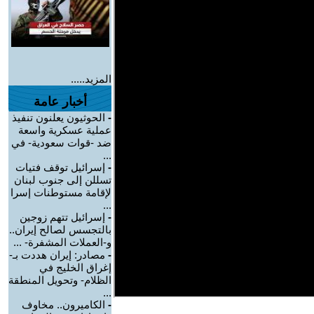
المزيد.....
أخبار عامة
-
الحوثيون يعلنون تنفيذ
عملية عسكرية واسعة
ضد -قوات سعودية- في
...
-
إسرائيل توقف فتيات
تسللن إلى جنوب لبنان
لإقامة مستوطنات إسرا
...
-
إسرائيل تتهم زوجين
بالتجسس لصالح إيران..
و-العملات المشفرة- ...
-
مصادر: إيران هددت بـ-
إغراق الخليج في
الظلام- وتحويل المنطقة
...
-
الكاميرون.. مخاوف