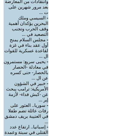
وانتقادات من المعارضة
بعد مرور شهرين على
ت ...
-
السيسي وملك
البحرين يؤكدان أهمية
وقف الحرب وتجنب
التصعيد في ...
-
مجلس السلام يمنح
أول عقد بناء في غزة
لقاعدة عسكرية للقوات
ال ...
-
يحيى سريع: مستمرون
في معادلة -الحصار
بالحصار- حتى كسره
عن ال ...
-
خبير في الشؤون
الأمريكية: ترامب يبحث
عن -كبش فداء- لأزمة
إير ...
-
سوريا.. العثور على
رفات عائلة تضم طفلا
في العتيبة بريف دمشق
...
-
إسبانيا.. ارتفاع عدد
القتلى في سبتة وعمدة