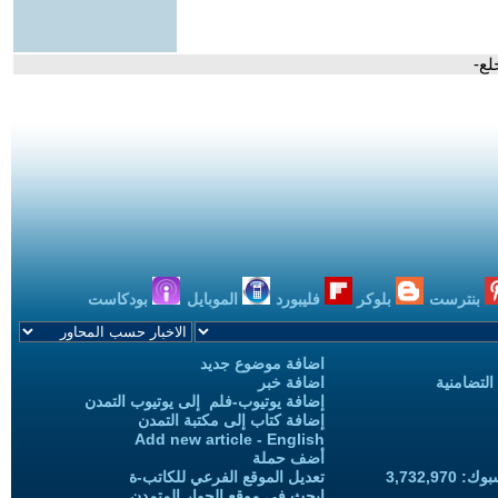
لع-
بنترست
بلوكر
فليبورد
الموبايل
بودكاست
اضافة موضوع جديد
التضامنية
اضافة خبر
إضافة يوتيوب-فلم إلى يوتيوب التمدن
إضافة كتاب إلى مكتبة التمدن
Add new article - English
أضف حملة
3,732,97
تعديل الموقع الفرعي للكاتب-ة
ابحث في موقع الحوار المتمدن