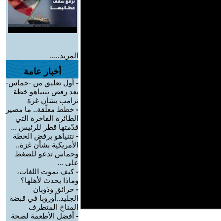
المزيد.....
أخبار عامة
-
أول تعليق من -حماس-
بعد رفض نتنياهو خطة
ترامب بشأن غزة
-
خطط معلّقة.. ما مصير
الطائرة الفاخرة التي
قدّمتها قطر للرئيس ...
-
نتنياهو يرفض الخطة
الأمريكية بشأن غزة..
وحماس تدعو للضغط
على ...
-
كيف تموت اللغات،
وماذا يحدث لأهلها؟
-
حرائق وذوبان
الجليد..أوروبا في قبضة
المناخ المتطرف
-
أفضل الأطعمة لصحة