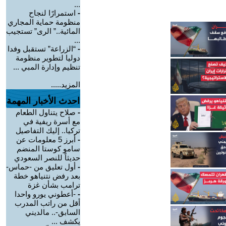
...
-
استمرارًا لنجاح
منظومة حماية المجاري
المائية..” الرى” تستجيب
...
-
“الزراعة” تستقبل وفدا
دوليا لتطوير منظومة
تنظيم وإدارة المبي ...
المزيد.....
احدث الأخبار المهمة
-
صلاح يتناول الطعام
مع أسرة ريفية في
تركيا.. إليك التفاصيل
-
أبرز 5 معلومات عن
سامو كوستا المنضم
حديثاً للنصر السعودي
-
أول تعليق من -حماس-
بعد رفض نتنياهو خطة
ترامب بشأن غزة
-
-أعطوني يورو واحدا
أقل من راتب المدرب
السابق-.. مالديني
يكشف ...