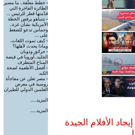
-
خطط معلّقة.. ما مصير
الطائرة الفاخرة التي
قدّمتها قطر للرئيس ...
-
نتنياهو يرفض الخطة
الأمريكية بشأن غزة..
وحماس تدعو للضغط
على ...
-
كيف تموت اللغات،
وماذا يحدث لأهلها؟
-
حرائق وذوبان
الجليد..أوروبا في قبضة
المناخ المتطرف
-
أفضل الأطعمة لصحة
الكبد
-
مصر تعلن عن مفاجأة
روسية في معرض
العلمين الدولي للطيران
المزيد.....
المزيد.....
جاد الأفلام الجيدة
ا