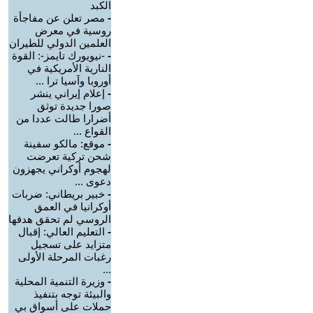
الكبد
-
مصر تعلن عن مفاجأة
روسية في معرض
العلمين الدولي للطيران
-
-نيويورك تايمز-: القوة
النارية الأمريكية في
أوروبا وآسيا ترا ...
-
إعلام إيراني ينشر
صورا جديدة توثق
أضرارا طالت عددا من
القواع ...
-
موقع: مالكو سفينة
شحن تركية تعرضت
لهجوم أوكراني يجهزون
دعوى ...
-
خبير بريطاني: ضربات
أوكرانيا في العمق
الروسي لم تحقق هدفها
-
التعليم العالي: إقبال
متزايد على تسجيل
رغبات المرحلة الأولى
...
-
وزيرة التنمية المحلية
والبيئة توجه بتنفيذ
حملات على أسواق بي