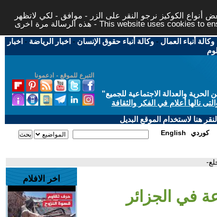
 أنواع الكوكيز نرجو النقر على الزر - موافق - لكي لاتظهر
This website uses cookies to ensure you ge
وكالة أنباء العمال
-
وكالة أنباء حقوق الإنسان
-
اخبار الرياضة
-
اخبار
لوم
التبرع للموقع - ادعمونا
حرية والعدالة الاجتماعية للجميع
"
تى نالها أعلام في الفكر والثقافة
قر هنا لاستخدام الموقع البديل
كوردي
English
لع-
اخر الافلام
عة في الجزائر