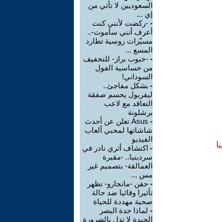
السعوديين لا تأتي من
إي ...
-
-ركضت لأنني كنت
أعرف أنني سأموت-..
مسيّرات روسية تطارد
المسع ...
-
-حبوب براز- للتخفيف
من حساسية الفول
السوداني!
-
بشكل مفاجئ..
ليفربول يحسم صفقة
التعاقد مع لاعب
برشلونة
-
Asus تعلن عن أحدث
شاشاتها لمحبي ألعاب
الفيديو
ا
-
اكتشاف أثري نادر في
سردينيا.. -مقبرة
العمالقة- بتصميم غير
مس ...
-
حقن -مانجارو- تظهر
تأثيرا وقائيا ضد حالة
صحية مهددة للحياة
-
لماذا حدة البصر
الجيدة لا تدل بالضرورة