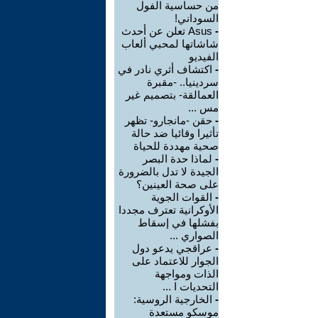
من حساسية الفول
السوداني!
-
Asus تعلن عن أحدث
شاشاتها لمحبي ألعاب
الفيديو
-
اكتشاف أثري نادر في
سردينيا.. -مقبرة
العمالقة- بتصميم غير
مس ...
-
حقن -مانجارو- تظهر
تأثيرا وقائيا ضد حالة
صحية مهددة للحياة
-
لماذا حدة البصر
الجيدة لا تدل بالضرورة
على صحة العينين؟
-
القوات الجوية
الأوكرانية تعترف مجددا
بفشلها في إسقاط
الصواري ...
-
عراقجي يدعو دول
الجوار للاعتماد على
الذات ومواجهة
التحديات ا ...
-
الخارجية الروسية:
موسكو مستعدة