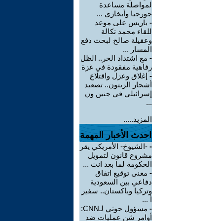
لمواصلة مساعدة
جورجيا وأبخازي ...
-
باريس على موعد
للقاء محمد تكالة
وعقيلة صالح لبحث دفع
المسار ...
-
مع اشتداد الحر.. الظل
رفاهية مفقودة في غزة
-
إغلاق وعزل واقتلاع
أشجار الزيتون.. تصعيد
إسرائيلي في جنين ون
...
المزيد.....
احدث الأخبار المهمة
-
-الشيوخ- الأمريكي يقر
مشروع قانون لتمويل
الحكومة لما بعد انت ...
-
معنى توقيع اتفاق
دفاعي بين السعودية
وتركيا وباكستان.. سفير
أ ...
-
مسؤول حوثي لـCNN:
أوامر شن عمليات ضد