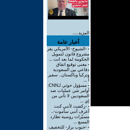
المزيد.....
أخبار عامة
-
-الشيوخ- الأمريكي يقر
مشروع قانون لتمويل
الحكومة لما بعد انت ...
-
معنى توقيع اتفاق
دفاعي بين السعودية
وتركيا وباكستان.. سفير
أ ...
-
مسؤول حوثي لـCNN:
أوامر شن عمليات ضد
السعوديين لا تأتي من
إي ...
-
-ركضت لأنني كنت
أعرف أنني سأموت-..
مسيّرات روسية تطارد
المسع ...
-
-حبوب براز- للتخفيف