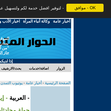
موافق - OK
لتوفير افضل خدمة لكم ولتسهيل عملي
أخبار عامة
-
وكالة أنباء المرأة
-
اخبار الأدب و
الموقع
يسارية
"من أج
حاز ال
إذا لديك
الزوار
اضافة/خدمات
بحث/الارشيف
الصفحة الرئيسية
-
أخبار عامة
-
يوتيوب التمدن
- العربية
- إ
جولة محادثات