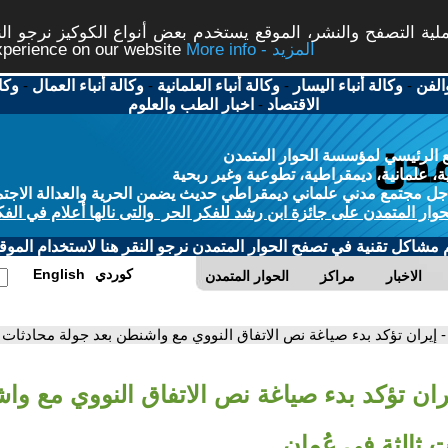
ة التصفح والنشر، الموقع يستخدم بعض أنواع الكوكيز نرجو النق
More info - المزيد
experience on our website
الفن
-
وكالة أنباء اليسار
-
وكالة أنباء العلمانية
-
وكالة أنباء العمال
-
وكا
الاقتصاد
-
اخبار الطب والعلوم
 الرئيسي لمؤسسة الحوار المتمدن
، علمانية، ديمقراطية، تطوعية وغير ربحية
ل مجتمع مدني علماني ديمقراطي حديث يضمن الحرية والعدالة الاجتم
حوار المتمدن على جائزة ابن رشد للفكر الحر والتى نالها أعلام في الفك
م مشاكل تقنية في تصفح الحوار المتمدن نرجو النقر هنا لاستخدام الموقع
كوردي
English
الاخبار
مراكز
الحوار المتمدن
- إيران تؤكد بدء صياغة نص الاتفاق النووي مع واشنطن بعد جولة محادثات ث
يران تؤكد بدء صياغة نص الاتفاق النووي مع وا
 ثالثة في عُمان