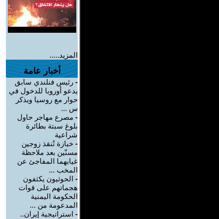
المزيد.....
أخبار عامة
-
رئيس فنلندي سابق
يدعو أوروبا للدخول في
حوار مع روسيا ويذكر
س ...
-
مصرع مهاجر حاول
بلوغ سبتة بطائرة
شراعية
-
خبازة تُنقذ زوجين
مسنّين بعد ملاحظة
غيابهما المفاجئ عن
المخب ...
-
الحوثيون يكثفون
هجماتهم على قوات
الحكومة اليمنية
المدعومة من ...
-
استراتيجية إيران..