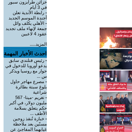
خزائن طرابزون سبور
في 3 أيام
-
رابطة الأندية تعلن
أجندة الموسم الجديد
-
الأهلي يكلف وائل
جمعة لإنهاء ملف تجديد
عقود 4 لاعبين
المزيد.....
احدث الأخبار المهمة
-
رئيس فنلندي سابق
يدعو أوروبا للدخول في
حوار مع روسيا ويذكر
س ...
-
مصرع مهاجر حاول
بلوغ سبتة بطائرة
شراعية
-
تغريم -ميتا- 567
مليون دولار، في أكبر
حكم يتعلق بسلامة
الأطف ...
-
خبازة تُنقذ زوجين
مسنّين بعد ملاحظة
غيابهما المفاجئ عن