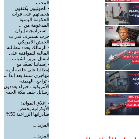
المخب ...
-
الحوثيون يكثفون
هجماتهم على قوات
الحكومة اليمنية
المدعومة من ...
-
استراتيجية إيران..
حرب تستنزف قدرات
الجيش الأمريكي
-
الزمالك يحدد مطالبه
المالية للموافقة على
انتقال بيزيرا لشباب ...
-
إسبانيا تصعّد مع
إيطاليا على خلفية أزمة
مهاجري سبتة بعد إنذا ...
-
تراجع -الهيمنة-
الأمريكية.. خبراء يعددون
رسائل حلف مكة الجدي
...
-
إغلاق الموانئ
الأوكرانية يخفض
صادراتها الزراعية 50%
المزيد.....
المزيد.....