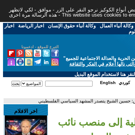
 أنواع الكوكيز نرجو النقر على الزر - موافق - لكي لاتظهر
This website uses cookies to ensure you ge
وكالة أنباء العمال
-
وكالة أنباء حقوق الإنسان
-
اخبار الرياضة
-
اخبار
لوم
التبرع للموقع - ادعمونا
حرية والعدالة الاجتماعية للجميع
"
تى نالها أعلام في الفكر والثقافة
قر هنا لاستخدام الموقع البديل
كوردي
English
يس: حسين الشيخ يتصدر المشهد السياسي الفلسطيني
اخر الافلام
لية إلى منصب نائب