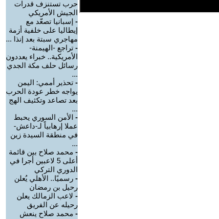
حرب تستنزف قدرات
الجيش الأمريكي
-
إسبانيا تصعّد مع
إيطاليا على خلفية أزمة
مهاجري سبتة بعد إنذا ...
-
تراجع -الهيمنة-
الأمريكية.. خبراء يعددون
رسائل حلف مكة الجدي
...
-
تحذير أممي: اليمن
يواجه خطر عودة الحرب
بعد تصاعد وتكثيف الهج
...
-
الأمن السوري يحبط
عملا إرهابياً لـ-داعش-
في منطقة السيدة زين
...
-
محمد صلاح بين قائمة
أعلى 5 لاعبين أجرا في
الدوري التركي
-
رسميًا.. الأهلي يُعلن
رحيل بن رمضان
-
لاعب الزمالك يعلن
رحيله عن الفريق
-
محمد صلاح ينعش