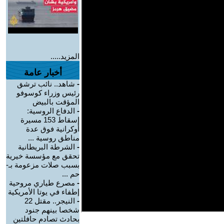
المزيد.....
أخبار عامة
-
شاهد.. نائب ترشق
رئيس وزراء كوسوفو
المؤقت بالبيض
-
الدفاع الروسية:
إسقاط 153 مسيرة
أوكرانية فوق عدة
مناطق روسية ...
-
الشرطة البريطانية
تحقق مع مؤسسة خيرية
بسبب صلات مزعومة بـ-
حم ...
-
مصرع طياري مروحية
إطفاء في يوتا الأمريكية
-
النيجر.. مقتل 22
شخصا بينهم جنود
بحادث تصادم حافلتين