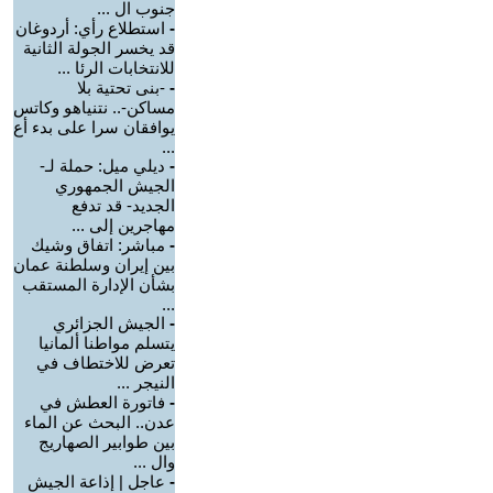
جنوب ال ...
-
استطلاع رأي: أردوغان
قد يخسر الجولة الثانية
للانتخابات الرئا ...
-
-بنى تحتية بلا
مساكن-.. نتنياهو وكاتس
يوافقان سرا على بدء أع
...
-
ديلي ميل: حملة لـ-
الجيش الجمهوري
الجديد- قد تدفع
مهاجرين إلى ...
-
مباشر: اتفاق وشيك
بين إيران وسلطنة عمان
بشأن الإدارة المستقب
...
-
الجيش الجزائري
يتسلم مواطنا ألمانيا
تعرض للاختطاف في
النيجر ...
-
فاتورة العطش في
عدن.. البحث عن الماء
بين طوابير الصهاريج
وال ...
-
عاجل | إذاعة الجيش