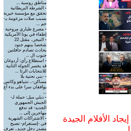
مناطق روسية ...
-
الشرطة البريطانية
تحقق مع مؤسسة خيرية
بسبب صلات مزعومة بـ-
حم ...
-
مصرع طياري مروحية
إطفاء في يوتا الأمريكية
-
النيجر.. مقتل 22
شخصا بينهم جنود
بحادث تصادم حافلتين
جنوب ال ...
-
استطلاع رأي: أردوغان
قد يخسر الجولة الثانية
للانتخابات الرئا ...
-
-بنى تحتية بلا
مساكن-.. نتنياهو وكاتس
يوافقان سرا على بدء أع
...
-
ديلي ميل: حملة لـ-
الجيش الجمهوري
الجديد- قد تدفع
مهاجرين إلى ...
جاد الأفلام الجيدة
-
الاشتراكات الشهرية
في -إنستغرام- تصبح
ا
مصدر دخل جديد.. تعرف