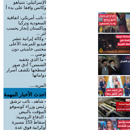
الإسرائيلي: نتنياهو
وكاتس وافقا على بدء أ
...
-
نائب أمريكي: اتفاقية
السعودية وتركيا
وباكستان إنجاز يحسب
لتر ...
-
وكالة إيرانية تنشر
فيديو للمرشد الأعلى
مجتبى خامنئي دون
توضي ...
-
ما الذي تخفيه
الشمس؟ أدق صور
لسطحها تكشف أسرار
دواماتها
المزيد.....
احدث الأخبار المهمة
-
شاهد.. نائب ترشق
رئيس وزراء كوسوفو
المؤقت بالبيض
-
الدفاع الروسية:
إسقاط 153 مسيرة
أوكرانية فوق عدة