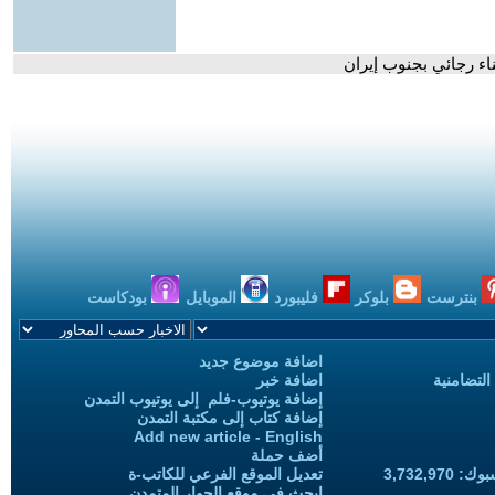
بنترست
بلوكر
فليبورد
الموبايل
بودكاست
اضافة موضوع جديد
التضامنية
اضافة خبر
إضافة يوتيوب-فلم إلى يوتيوب التمدن
إضافة كتاب إلى مكتبة التمدن
Add new article - English
أضف حملة
3,732,97
تعديل الموقع الفرعي للكاتب-ة
ابحث في موقع الحوار المتمدن