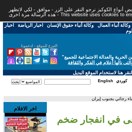
 أنواع الكوكيز نرجو النقر على الزر - موافق - لكي لاتظهر
This website uses cookies to ensure you ge
وكالة أنباء العمال
-
وكالة أنباء حقوق الإنسان
-
اخبار الرياضة
-
اخبار
لوم
التبرع للموقع - ادعمونا
حرية والعدالة الاجتماعية للجميع
"
تى نالها أعلام في الفكر والثقافة
قر هنا لاستخدام الموقع البديل
كوردي
English
اخر الافلام
لجرحى في انفجار ضخم