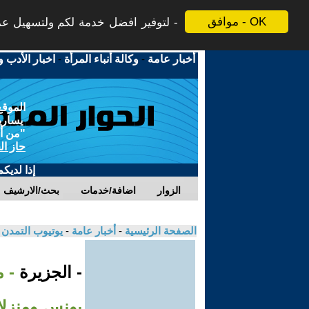
موافق - OK
لتوفير افضل خدمة لكم ولتسهيل عملي
أخبار عامة
-
وكالة أنباء المرأة
-
اخبار الأدب و
الموقع
يسارية
"من أج
حاز ال
إذا لديك
الزوار
اضافة/خدمات
بحث/الارشيف
الصفحة الرئيسية
-
أخبار عامة
-
يوتيوب التمدن
- الجزيرة
- 
يونس ومنزلا 