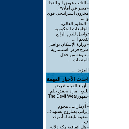
-
النائب عوض أبو النجا:
«مصر في أمان»..
مخزون استراتيجي قوي
وا ...
-
التعليم العالي:
الجامعات الحكومية
تواصل لليوم الرابع
تقديم ا ...
-
وزارة الإسكان تواصل
طرح فرص استثمارية
متنوعة من خلال
المنصات ...
المزيد.....
احدث الأخبار المهمة
-
أزياء الفيلم تُعرض
للبيع.. مزاد يحقق حلم
جمهورThe Devil Wear
...
-
الإمارات.. هجوم
إيراني بصاروخ يستهدف
سفينة تابعة لـ-أدنوك-
ف ...
-
هل اتفاقية مكة دلالة