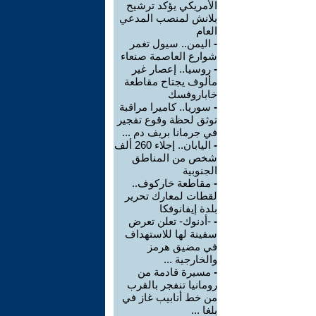
الأمريكي يؤكد ترشيح
بلانش لمنصب المدعي
العام
-
اليمن.. سيول تغمر
شوارع العاصمة صنعاء
-
روسيا.. إعصار غير
مألوف يجتاح مقاطعة
خاباروفسك
-
سوريا.. كاميرا مراقبة
توثق لحظة وقوع تفجير
في جرمانا بريف دم ...
-
اليابان.. إجلاء 260 ألف
شخص من المناطق
الجنوبية
-
مقاطعة خاركوف..
لقطات لمعارك تحرير
بلدة إيفانوفكا
-
-أدنوك- تعلن تعرض
سفينة لها للاستهداف
في مضيق هرمز
والخارجية ...
-
مسيرة قادمة من
رومانيا تنفجر بالقرب
من خط أنابيب غاز في
بلغا ...