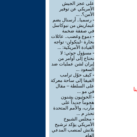
على عجز الجيش
الأمريكي عن توفير
الأمن؟. ...
-
رسميا.. أرسنال يضم
غيماريش من نيوكاسل
في صفقة ضخمة
-
دموع وغضب.. عائلات
بحارة -لينكولن- تواجه
القيادة الأمريكية: ...
-
مسؤول حوثي: لا
نحتاج إلى أوامر من
إيران لشن عمليات ضد
السعود ...
-
كيف حوّل ترامب
الفيفا إلى ساحة معركة
على السلطة – مقال
ا
في مو ...
-
الحوثيون يشنون
هجوماً جديداً على
مأرب، والأمم المتحدة
تحذر م ...
-
مجلس الشيوخ
الأمريكي يؤكد ترشيح
بلانش لمنصب المدعي
العام