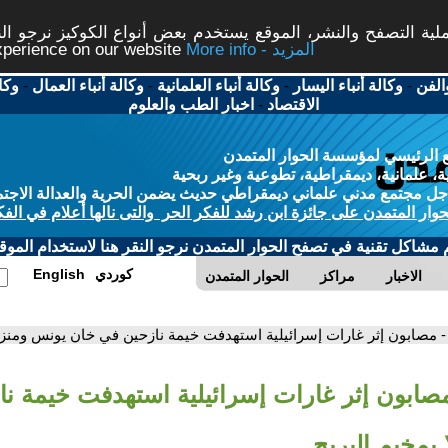
ة التصفح والنشر، الموقع يستخدم بعض أنواع الكوكيز نرجو النق
More info - المزيد
experience on our website
الفن
-
وكالة أنباء اليسار
-
وكالة أنباء العلمانية
-
وكالة أنباء العمال
-
وكا
الاقتصاد
-
اخبار الطب والعلوم
 الرئيسي لمؤسسة الحوار المتمدن
، علمانية، ديمقراطية، تطوعية وغير ربحية
ل مجتمع مدني علماني ديمقراطي حديث يضمن الحرية والعدالة الاجتم
حوار المتمدن على جائزة ابن رشد للفكر الحر والتى نالها أعلام في الفك
م مشاكل تقنية في تصفح الحوار المتمدن نرجو النقر هنا لاستخدام الموقع
كوردي
English
الاخبار
مراكز
الحوار المتمدن
- مصابون إثر غارات إسرائيلية استهدفت خيمة نازحين في خان يونس ومنزلا
مصابون إثر غارات إسرائيلية استهدفت خيمة ن
بمخيم البريج