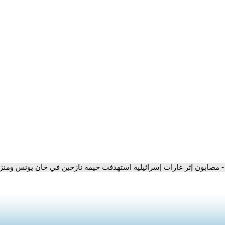
- مصابون إثر غارات إسرائيلية استهدفت خيمة نازحين في خان يونس ومنزلا