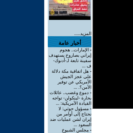
المزيد.....
أخبار عامة
-
الإمارات.. هجوم
إيراني بصاروخ يستهدف
سفينة تابعة لـ-أدنوك-
ف ...
-
هل اتفاقية مكة دلالة
على عجز الجيش
الأمريكي عن توفير
الأمن؟. ...
-
دموع وغضب.. عائلات
بحارة -لينكولن- تواجه
القيادة الأمريكية: ...
-
مسؤول حوثي: لا
نحتاج إلى أوامر من
إيران لشن عمليات ضد
السعود ...
-
مجلس الشيوخ