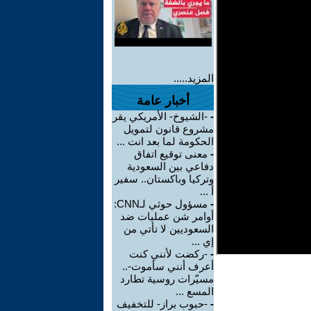
المزيد.....
أخبار عامة
-
-الشيوخ- الأمريكي يقر
مشروع قانون لتمويل
الحكومة لما بعد انت ...
-
معنى توقيع اتفاق
دفاعي بين السعودية
وتركيا وباكستان.. سفير
أ ...
-
مسؤول حوثي لـCNN:
أوامر شن عمليات ضد
السعوديين لا تأتي من
إي ...
-
-ركضت لأنني كنت
أعرف أنني سأموت-..
مسيّرات روسية تطارد
المسع ...
-
-حبوب براز- للتخفيف