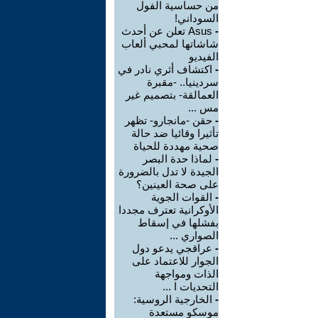
من حساسية الفول
السوداني!
-
Asus تعلن عن أحدث
شاشاتها لمحبي ألعاب
الفيديو
-
اكتشاف أثري نادر في
سردينيا.. -مقبرة
العمالقة- بتصميم غير
مس ...
-
حقن -مانجارو- تظهر
تأثيرا وقائيا ضد حالة
صحية مهددة للحياة
-
لماذا حدة البصر
الجيدة لا تدل بالضرورة
على صحة العينين؟
-
القوات الجوية
الأوكرانية تعترف مجددا
بفشلها في إسقاط
الصواري ...
-
عراقجي يدعو دول
الجوار للاعتماد على
الذات ومواجهة
التحديات ا ...
-
الخارجية الروسية:
موسكو مستعدة