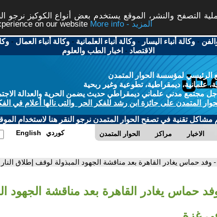
ة التصفح والنشر، الموقع يستخدم بعض أنواع الكوكيز نرجو النق
More info - المزيد
experience on our website
الفن
-
وكالة أنباء اليسار
-
وكالة أنباء العلمانية
-
وكالة أنباء العمال
-
وكا
الاقتصاد
-
اخبار الطب والعلوم
 الرئيسي لمؤسسة الحوار المتمدن
، علمانية، ديمقراطية، تطوعية وغير ربحية
ل مجتمع مدني علماني ديمقراطي حديث يضمن الحرية والعدالة الاجتم
حوار المتمدن على جائزة ابن رشد للفكر الحر والتى نالها أعلام في الفك
م مشاكل تقنية في تصفح الحوار المتمدن نرجو النقر هنا لاستخدام الموقع
كوردي
English
الاخبار
مراكز
الحوار المتمدن
- وفد حماس يغادر القاهرة بعد مناقشة الجهود المبذولة لوقف إطلاق النار
وفد حماس يغادر القاهرة بعد مناقشة الجهود ال
في غزة