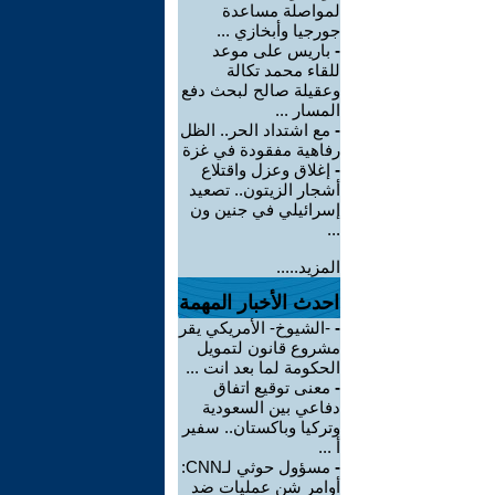
لمواصلة مساعدة
جورجيا وأبخازي ...
-
باريس على موعد
للقاء محمد تكالة
وعقيلة صالح لبحث دفع
المسار ...
-
مع اشتداد الحر.. الظل
رفاهية مفقودة في غزة
-
إغلاق وعزل واقتلاع
أشجار الزيتون.. تصعيد
إسرائيلي في جنين ون
...
المزيد.....
احدث الأخبار المهمة
-
-الشيوخ- الأمريكي يقر
مشروع قانون لتمويل
الحكومة لما بعد انت ...
-
معنى توقيع اتفاق
دفاعي بين السعودية
وتركيا وباكستان.. سفير
أ ...
-
مسؤول حوثي لـCNN:
أوامر شن عمليات ضد