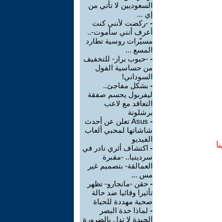
السعوديين لا تأتي من
إي ...
-
-ركضت لأنني كنت
أعرف أنني سأموت-..
مسيّرات روسية تطارد
المسع ...
-
-حبوب براز- للتخفيف
من حساسية الفول
السوداني!
-
بشكل مفاجئ..
ليفربول يحسم صفقة
التعاقد مع لاعب
برشلونة
-
Asus تعلن عن أحدث
شاشاتها لمحبي ألعاب
الفيديو
ا
-
اكتشاف أثري نادر في
سردينيا.. -مقبرة
العمالقة- بتصميم غير
مس ...
-
حقن -مانجارو- تظهر
تأثيرا وقائيا ضد حالة
صحية مهددة للحياة
-
لماذا حدة البصر
الجيدة لا تدل بالضرورة