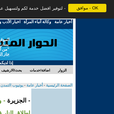
موافق - OK
لتوفير افضل خدمة لكم ولتسهيل عملي
أخبار عامة
-
وكالة أنباء المرأة
-
اخبار الأدب و
الموقع
يسارية
"من أج
حاز ال
إذا لديك
الزوار
اضافة/خدمات
بحث/الارشيف
الصفحة الرئيسية
-
أخبار عامة
-
يوتيوب التمدن
- الجزيرة
- 
إطلاق النار 