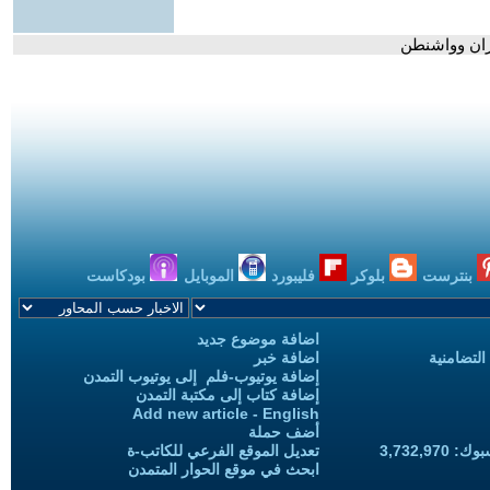
هران وواشنطن
بنترست
بلوكر
فليبورد
الموبايل
بودكاست
اضافة موضوع جديد
التضامنية
اضافة خبر
إضافة يوتيوب-فلم إلى يوتيوب التمدن
إضافة كتاب إلى مكتبة التمدن
Add new article - English
أضف حملة
3,732,97
تعديل الموقع الفرعي للكاتب-ة
ابحث في موقع الحوار المتمدن