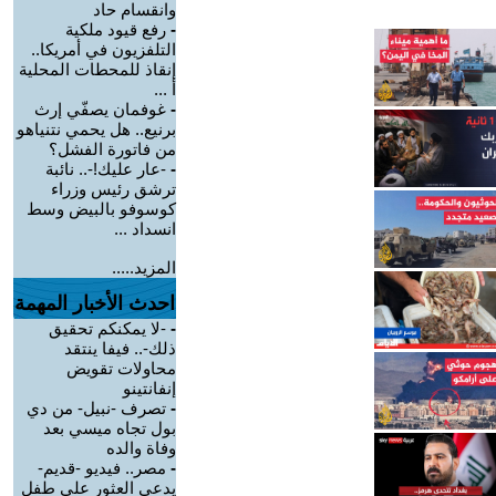
وانقسام حاد
-
رفع قيود ملكية
التلفزيون في أمريكا..
إنقاذ للمحطات المحلية
أ ...
-
غوفمان يصفّي إرث
برنيع.. هل يحمي نتنياهو
من فاتورة الفشل؟
-
-عار عليك!-.. نائبة
ترشق رئيس وزراء
كوسوفو بالبيض وسط
انسداد ...
المزيد.....
احدث الأخبار المهمة
-
-لا يمكنكم تحقيق
ذلك-.. فيفا ينتقد
محاولات تقويض
إنفانتينو
-
تصرف -نبيل- من دي
بول تجاه ميسي بعد
وفاة والده
-
مصر.. فيديو -قديم-
يدعي العثور على طفل