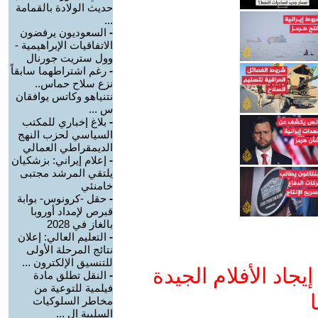
حديث الولادة بالقمامة
...
-
السعوديون يرفضون
الاتفاقيات الإبراهيمية -
وول ستريت جورنال
-
رغم اشتراطهما سابقاً
نزع سلاح حماس..
نتنياهو وكاتس يوافقان
س ...
-
بلاغ إخباري للمكتب
السياسي لحزب النهج
الديمقراطي العمالي
-
إعلام إيراني: بزشكيان
يلتقي المرشد مجتبى
خامنئي
-
حقل -كرونوس- بوابة
قبرص لإمداد أوروبا
بالغاز في 2028
-
التعليم العالي: إعلان
نتائج المرحلة الأولى
للتنسيق الإلكترون ...
جاد الأفلام الجيدة
-
النقل تطلق مادة
فيلمية للتوعية من
ا
مخاطر السلوكيات
السلبية ال ...