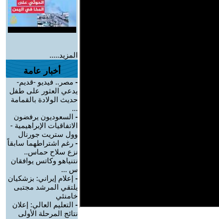
المزيد.....
أخبار عامة
-
مصر.. فيديو -قديم-
يدعي العثور على طفل
حديث الولادة بالقمامة
...
-
السعوديون يرفضون
الاتفاقيات الإبراهيمية -
وول ستريت جورنال
-
رغم اشتراطهما سابقاً
نزع سلاح حماس..
نتنياهو وكاتس يوافقان
س ...
-
إعلام إيراني: بزشكيان
يلتقي المرشد مجتبى
خامنئي
-
التعليم العالي: إعلان
نتائج المرحلة الأولى