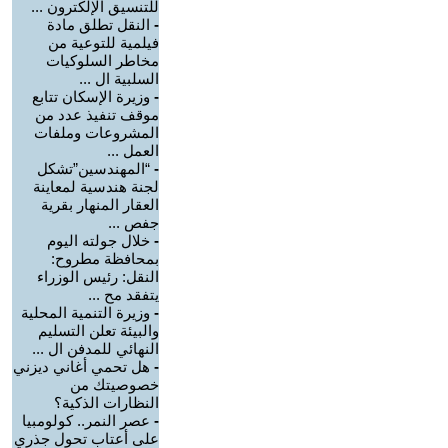
للتنسيق الإلكترون ...
-
النقل تطلق مادة
فيلمية للتوعية من
مخاطر السلوكيات
السلبية ال ...
-
وزيرة الإسكان تتابع
موقف تنفيذ عدد من
المشروعات وملفات
العمل ...
-
“المهندسين”تشكل
لجنة هندسية لمعاينة
العقار المنهار بقرية
جفص ...
-
خلال جولته اليوم
بمحافظة مطروح:
النقل: رئيس الوزراء
يتفقد مح ...
-
وزيرة التنمية المحلية
والبيئة تعلن التسليم
النهائي للمدفن ال ...
-
هل تحمي أغاني ديزني
خصوصيتك من
النظارات الذكية؟
-
عصر النمر.. كولومبيا
على أعتاب تحول جذري