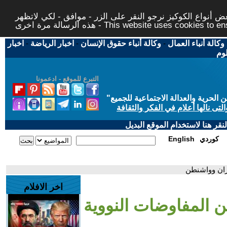
 أنواع الكوكيز نرجو النقر على الزر - موافق - لكي لاتظهر
This website uses cookies to ensure you ge
وكالة أنباء العمال
-
وكالة أنباء حقوق الإنسان
-
اخبار الرياضة
-
اخبار
لوم
التبرع للموقع - ادعمونا
حرية والعدالة الاجتماعية للجميع
"
تى نالها أعلام في الفكر والثقافة
قر هنا لاستخدام الموقع البديل
كوردي
English
هران وواشنطن
اخر الافلام
من المفاوضات النووية