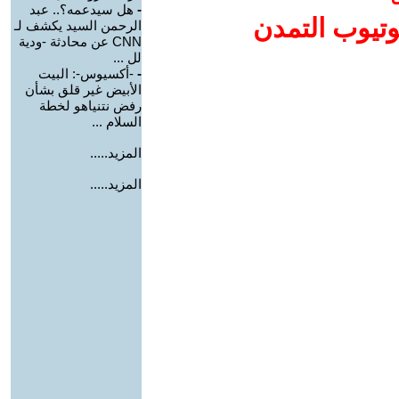
-
هل سيدعمه؟.. عبد
وتيوب التمدن
الرحمن السيد يكشف لـ
CNN عن محادثة -ودية
لل ...
-
-أكسيوس-: البيت
الأبيض غير قلق بشأن
رفض نتنياهو لخطة
السلام ...
المزيد.....
المزيد.....