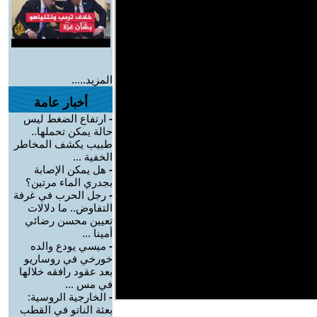
المزيد.....
أخبار عامة
-
ارتفاع الضغط ليس
حالة يمكن تحملها..
طبيب يكشف المخاطر
الخفية ...
-
هل يمكن الإصابة
بجدري الماء مرتين؟
-
رجل الحرب في غرفة
التفاوض.. ما دلالات
تعيين محسن رضائي
أمينا ...
-
ميسي يودع والده
خورخي في روساريو
بعد عقود رافقه خلالها
في مس ...
-
الخارجية الروسية:
بعثة الناتو في القطب