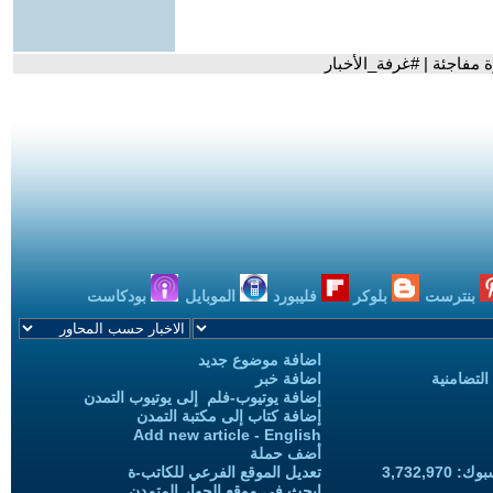
 مفاجئة | #غرفة_الأخبار
بنترست
بلوكر
فليبورد
الموبايل
بودكاست
اضافة موضوع جديد
التضامنية
اضافة خبر
إضافة يوتيوب-فلم إلى يوتيوب التمدن
إضافة كتاب إلى مكتبة التمدن
Add new article - English
أضف حملة
3,732,97
تعديل الموقع الفرعي للكاتب-ة
ابحث في موقع الحوار المتمدن