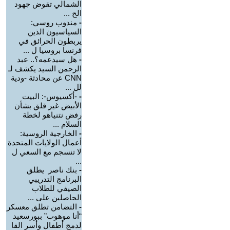
الشمالي تقوض جهود
الح ...
-
مندوب روسي:
السياسيون الذين
يربطون الحرائق في
فرنسا بروسيا ل ...
-
هل سيدعمه؟.. عبد
الرحمن السيد يكشف لـ
CNN عن محادثة -ودية
لل ...
-
-أكسيوس-: البيت
الأبيض غير قلق بشأن
رفض نتنياهو لخطة
السلام ...
-
الخارجية الروسية:
أعمال الولايات المتحدة
لا تنسجم مع السعي ل
...
-
بنك ناصر يطلق
البرنامج التدريبي
الصيفي للطلاب
الحاصلين على ...
-
التضامن تطلق معسكر
“أنا موهوب” ببورسعيد
لدمج أطفال وأسر القا