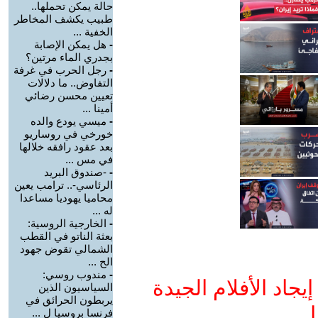
حالة يمكن تحملها..
طبيب يكشف المخاطر
الخفية ...
-
هل يمكن الإصابة
بجدري الماء مرتين؟
-
رجل الحرب في غرفة
التفاوض.. ما دلالات
تعيين محسن رضائي
أمينا ...
-
ميسي يودع والده
خورخي في روساريو
بعد عقود رافقه خلالها
في مس ...
-
-صندوق البريد
الرئاسي-.. ترامب يعين
محاميا يهوديا مساعدا
له ...
-
الخارجية الروسية:
بعثة الناتو في القطب
الشمالي تقوض جهود
الح ...
-
مندوب روسي:
جاد الأفلام الجيدة
السياسيون الذين
يربطون الحرائق في
ا
فرنسا بروسيا ل ...