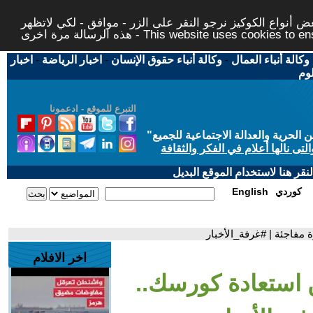
 أنواع الكوكيز نرجو النقر على الزر - موافق - لكي لاتظهر
This website uses cookies to ensure you ge
وكالة أنباء العمال
-
وكالة أنباء حقوق الإنسان
-
اخبار الرياضة
-
اخبار
لوم
التبرع للموقع - ادعمونا
حرية والعدالة الاجتماعية للجميع
"
تى نالها أعلام في الفكر والثقافة
قر هنا لاستخدام الموقع البديل
كوردي
English
 مفاجئة | #غرفة_الأخبار
اخر الافلام
ن استعادة كورسك..