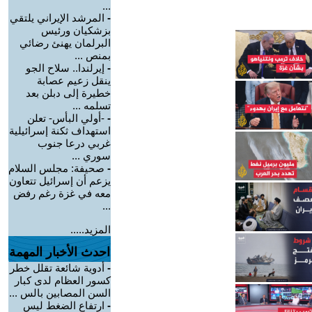
...
-
المرشد الإيراني يلتقي
بزشكيان ورئيس
البرلمان يهنئ رضائي
بمنص ...
-
إيرلندا.. سلاح الجو
ينقل زعيم عصابة
خطيرة إلى دبلن بعد
تسلمه ...
-
-أولي البأس- تعلن
استهداف ثكنة إسرائيلية
غربي درعا جنوب
سوري ...
-
صحيفة: مجلس السلام
يزعم أن إسرائيل تتعاون
معه في غزة رغم رفض
...
المزيد.....
احدث الأخبار المهمة
-
أدوية شائعة تقلل خطر
كسور العظام لدى كبار
السن المصابين بالس ...
-
ارتفاع الضغط ليس