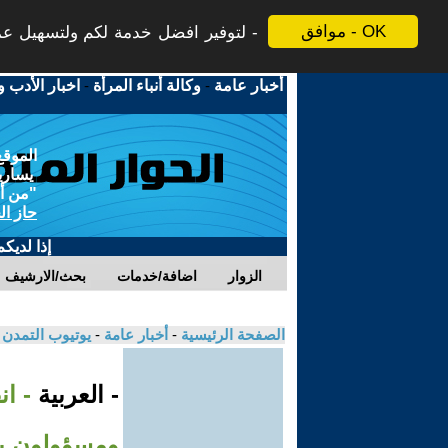
موافق - OK
لتوفير افضل خدمة لكم ولتسهيل عملي
أخبار عامة
-
وكالة أنباء المرأة
-
اخبار الأدب و
الموقع
يسارية
"من أج
حاز ال
إذا لديك
الزوار
اضافة/خدمات
بحث/الارشيف
الصفحة الرئيسية
-
أخبار عامة
-
يوتيوب التمدن
- العربية
- ان
ومسؤولون يق