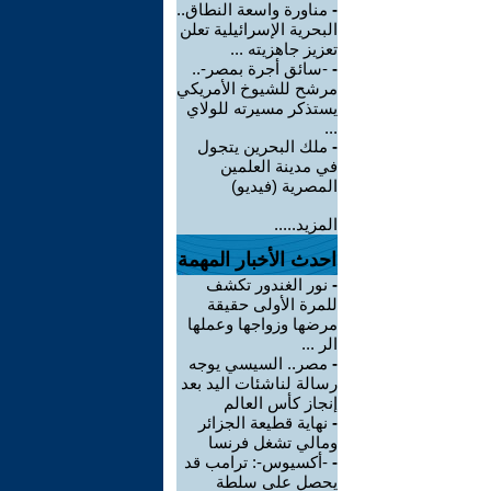
-
مناورة واسعة النطاق..
البحرية الإسرائيلية تعلن
تعزيز جاهزيته ...
-
-سائق أجرة بمصر-..
مرشح للشيوخ الأمريكي
يستذكر مسيرته للولاي
...
-
ملك البحرين يتجول
في مدينة العلمين
المصرية (فيديو)
المزيد.....
احدث الأخبار المهمة
-
نور الغندور تكشف
للمرة الأولى حقيقة
مرضها وزواجها وعملها
الر ...
-
مصر.. السيسي يوجه
رسالة لناشئات اليد بعد
إنجاز كأس العالم
-
نهاية قطيعة الجزائر
ومالي تشغل فرنسا
-
-أكسيوس-: ترامب قد
يحصل على سلطة