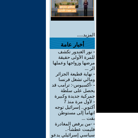
المزيد.....
أخبار عامة
-
نور الغندور تكشف
للمرة الأولى حقيقة
مرضها وزواجها وعملها
الر ...
-
نهاية قطيعة الجزائر
ومالي تشغل فرنسا
-
-أكسيوس-: ترامب قد
يحصل على سلطة
جمركية جديدة وكبيرة
-
لأول مرة منذ 7
أكتوبر.. إسرائيل توجه
اتهاماً إلى مستوطن
بقت ...
-
-من يرفض المغادرة
فليمت عطشاً-..
سياسي إسرائيلي يدعو