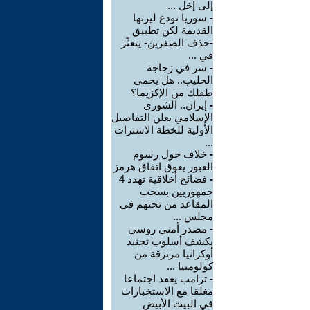
إلى إخل ...
-
سوريا تودع ليرتها
القديمة لكن تطبيق
-حذف الصفرين- يتعثّر
في ...
-
سر في زجاجة
الحليب.. هل يحمي
طفلك من الإكزيما؟
-
إيران.. الشورى
الإسلامي يعلن التفاصيل
الأولية للخطة الاسترات
...
-
خلاف حول رسوم
العبور يعوق اتفاق هرمز
-
فضائح أخلاقية تهدد 4
جمهوريين بسحب
المقاعد من تحتهم في
مجلس ...
-
مصدر أمني روسي
يكشف أسلوب تجنيد
أوكرانيا مرتزقة من
كولومبيا ...
-
ترامب يعقد اجتماعا
مغلقا مع الاستخبارات
في البيت الأبيض