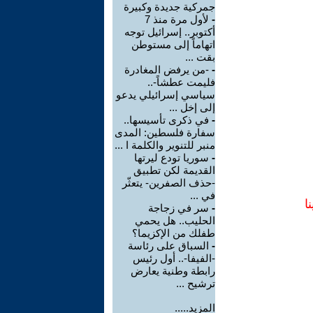
جمركية جديدة وكبيرة
-
لأول مرة منذ 7
أكتوبر.. إسرائيل توجه
اتهاماً إلى مستوطن
بقت ...
-
-من يرفض المغادرة
فليمت عطشاً-..
سياسي إسرائيلي يدعو
إلى إخل ...
-
في ذكرى تأسيسها..
سفارة فلسطين: المدى
منبر للتنوير والكلمة ا ...
-
سوريا تودع ليرتها
القديمة لكن تطبيق
-حذف الصفرين- يتعثّر
في ...
ا
-
سر في زجاجة
الحليب.. هل يحمي
طفلك من الإكزيما؟
-
السباق على رئاسة
-الفيفا-.. أول رئيس
رابطة وطنية يعارض
ترشيح ...
المزيد.....