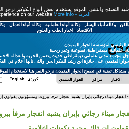
ة التصفح والنشر، الموقع يستخدم بعض أنواع الكوكيز نرجو النق
More info - المزيد
experience on our website
الفن
-
وكالة أنباء اليسار
-
وكالة أنباء العلمانية
-
وكالة أنباء العمال
-
وكا
الاقتصاد
-
اخبار الطب والعلوم
 الرئيسي لمؤسسة الحوار المتمدن
، علمانية، ديمقراطية، تطوعية وغير ربحية
ل مجتمع مدني علماني ديمقراطي حديث يضمن الحرية والعدالة الاجتم
حوار المتمدن على جائزة ابن رشد للفكر الحر والتى نالها أعلام في الفك
م مشاكل تقنية في تصفح الحوار المتمدن نرجو النقر هنا لاستخدام الموقع
كوردي
English
الاخبار
مراكز
الحوار المتمدن
- انفجار ميناء رجائي بإيران يشبه انفجار مرفأ بيروت ومسؤولون يقولون إ
فجار ميناء رجائي بإيران يشبه انفجار مرفأ بير
ولون إن ذلك مجرد تكهنات إعلامية