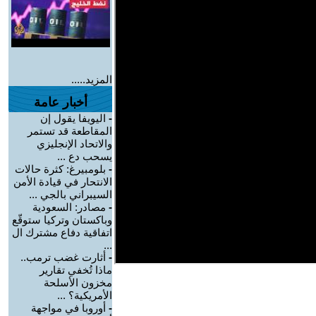
المزيد.....
أخبار عامة
-
اليويفا يقول إن
المقاطعة قد تستمر
والاتحاد الإنجليزي
يسحب دع ...
-
بلومبيرغ: كثرة حالات
الانتحار في قيادة الأمن
السيبراني بالجي ...
-
مصادر: السعودية
وباكستان وتركيا ستوقّع
اتفاقية دفاع مشترك ال
...
-
أثارت غضب ترمب..
ماذا تُخفي تقارير
مخزون الأسلحة
الأمريكية؟ ...
-
أوروبا في مواجهة