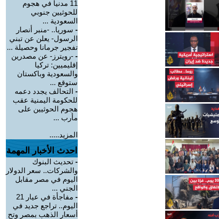
11 مدنياً في هجوم
للحوثيين جنوبي
السعودية ...
-
سوريا.. -منبر أنصار
الرسول- يعلن عن تبني
تفجير جرمانا وحصيلة ...
-
-رويترز- عن مصدرين
إقليميين: تركيا
والسعودية وباكستان
ستوقع ...
-
التحالف يجدد دعمه
للحكومة اليمنية عقب
هجوم الحوثيين على
مأرب ...
المزيد.....
احدث الأخبار المهمة
-
تحديث البنوك
والشركات.. سعر الدولار
اليوم في مصر مقابل
الجني ...
-
مفاجأة في عيار 21
اليوم.. تراجع جديد في
أسعار الذهب بمصر وتح