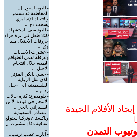
...
-
اليويفا يقول إن
المقاطعة قد تستمر
والاتحاد الإنجليزي
يسحب دع ...
-
اليونيسف: استشهاد
300 طفل في غزة جراء
خروقات الاحتلال منذ
وق ...
-
عشرات الإصابات
وعرقلة لعمل الطواقم
الطبية خلال اقتحام
الاحتل ...
-
حسن بايكر: المؤثر
الذي نقل الرواية
الفلسطينية إلى -جيل
زد- و ...
-
بلومبيرغ: كثرة حالات
الانتحار في قيادة الأمن
جاد الأفلام الجيدة
السيبراني بالجي ...
-
مصادر: السعودية
ا
وباكستان وتركيا ستوقّع
اتفاقية دفاع مشترك ال
وتيوب التمدن
...
-
أثارت غضب ترمب..