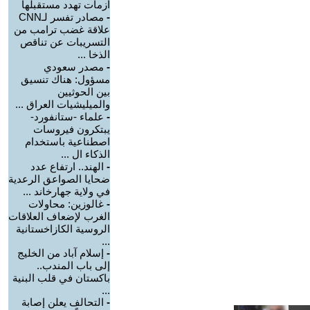
أزمات تهدد مستقبلها
-
مصادر تفسر لـCNN
علاقة غضب ترامب من
التسريبات عن تناقص
الذخا ...
-
مصدر سعودي
مسؤول: هناك تنسيق
بين الحوثيين
والميليشيات العراق ...
-
علماء -ستانفورد-
يبتكرون فيروسات
اصطناعية باستخدام
الذكاء ال ...
-
الهند.. ارتفاع عدد
ضحايا الصواعق الرعدية
في ولاية جهارخاند ...
-
غالوزين: محاولات
الغرب لإضعاف العلاقات
الروسية الكازاخستانية
...
-
إسلام آباد من الخليج
إلى باب المندب..
باكستان في قلب البنية
...
-
التحالف يعلن إصابة