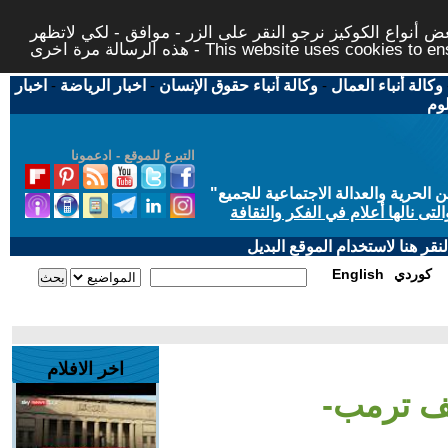
 أنواع الكوكيز نرجو النقر على الزر - موافق - لكي لاتظهر
This website uses cookies to ensure you ge
وكالة أنباء العمال
-
وكالة أنباء حقوق الإنسان
-
اخبار الرياضة
-
اخبار
لوم
التبرع للموقع - ادعمونا
حرية والعدالة الاجتماعية للجميع
"
تى نالها أعلام في الفكر والثقافة
قر هنا لاستخدام الموقع البديل
كوردي
English
اخر الافلام
ف ترمب-