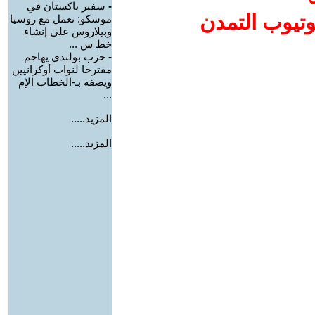
-
سفير باكستان في
وتيوب التمدن
موسكو: نعمل مع روسيا
وبيلاروس على إنشاء
خط س ...
-
حزب بولندي يهاجم
مقترحا لنواب أوكرانيين
ويصفه بـ-الخطاب الإم
...
المزيد.....
المزيد.....