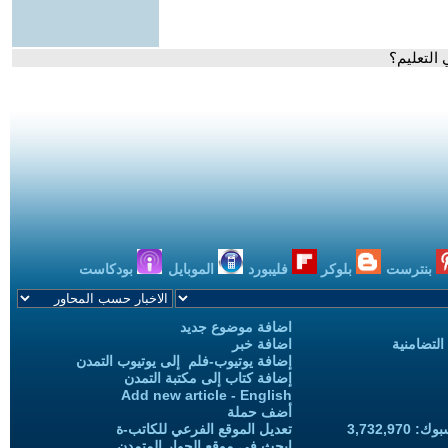
التعليم؟
بنترست
بلوكر
فليبورد
الموبايل
بودكاست
اضافة موضوع جديد
التضامنية
اضافة خبر
إضافة يوتيوب-فلم إلى يوتيوب التمدن
إضافة كتاب إلى مكتبة التمدن
Add new article - English
أضف حملة
3,732,97
تعديل الموقع الفرعي للكاتب-ة
ابحث في موقع الحوار المتمدن