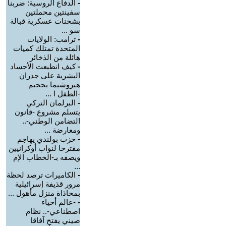
-
الدفاع الروسية: ضربنا
سفينتين محملتين
بشحنات عسكرية قبالة
سو ...
-
ترامب: الولايات
المتحدة تمتلك كميات
هائلة من الذخائر
-
كيف انطبعت الأجساد
البشرية على جدران
هيروشيما بجحيم
-الطفل ا ...
-
البرلمان التركي
يتسلم مشروع -قانون
التضامن الوطني-..
ومعارضة ...
-
حزب بولندي يهاجم
مقترحا لنواب أوكرانيين
ويصفه بـ-الخطاب الإم
...
-
الكاميرات ترصد لحظة
مرور قذيفة إسرائيلية
بمحاذاة منزل مأهول ...
-
-عالم أحياء
اصطناعي-.. نظام
صيني يفتح آفاقا