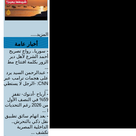
المزيد.....
أخبار عامة
-
سوريا.. رواج تصريح
أحمد الشرع لأهل دير
الزور بكلمة افتتاح مط
...
-
عبدالرحمن السيد يرد
على هجمات ترامب عبر
CNN: -الرجل لا يستطي
...
-
أرباح -أدنوك- تقفز
59% في النصف الأول
من 2026 رغم التحديات
ا ...
-
بعد اتهام سائق تطبيق
نقل ذكي بالتحرش..
الداخلية المصرية
تكشف ...