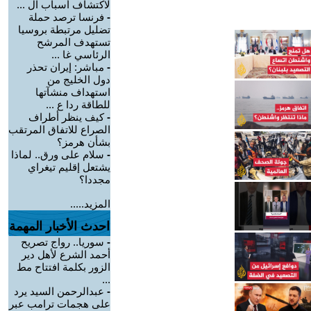
لاكتشاف أسباب ال ...
-
فرنسا ترصد حملة
تضليل مرتبطة بروسيا
تستهدف المرشح
الرئاسي غا ...
-
مباشر: إيران تحذر
دول الخليج من
استهداف منشآتها
للطاقة ردا ع ...
-
كيف ينظر أطراف
الصراع للاتفاق المرتقب
بشأن هرمز؟
-
سلام على ورق.. لماذا
يشتعل إقليم تيغراي
مجددا؟
المزيد.....
احدث الأخبار المهمة
-
سوريا.. رواج تصريح
أحمد الشرع لأهل دير
الزور بكلمة افتتاح مط
...
-
عبدالرحمن السيد يرد
على هجمات ترامب عبر