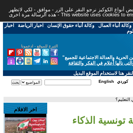
 أنواع الكوكيز نرجو النقر على الزر - موافق - لكي لاتظهر
This website uses cookies to ensure you ge
وكالة أنباء العمال
-
وكالة أنباء حقوق الإنسان
-
اخبار الرياضة
-
اخبار
لوم
التبرع للموقع - ادعمونا
حرية والعدالة الاجتماعية للجميع
"
تى نالها أعلام في الفكر والثقافة
قر هنا لاستخدام الموقع البديل
كوردي
English
التعليم؟
اخر الافلام
تونسية الذكاء