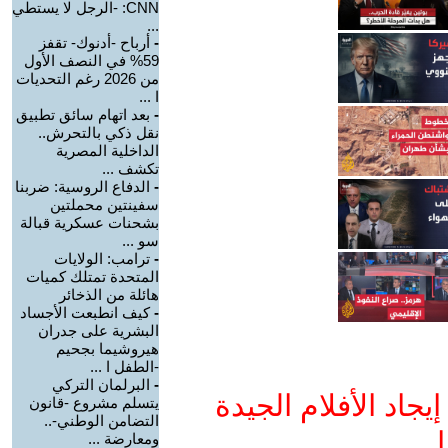
CNN: -الرجل لا يستطي
...
-
أرباح -أدنوك- تقفز
59% في النصف الأول
من 2026 رغم التحديات
ا ...
-
بعد اتهام سائق تطبيق
نقل ذكي بالتحرش..
الداخلية المصرية
تكشف ...
-
الدفاع الروسية: ضربنا
سفينتين محملتين
بشحنات عسكرية قبالة
سو ...
-
ترامب: الولايات
المتحدة تمتلك كميات
هائلة من الذخائر
-
كيف انطبعت الأجساد
البشرية على جدران
هيروشيما بجحيم
-الطفل ا ...
-
البرلمان التركي
جاد الأفلام الجيدة
يتسلم مشروع -قانون
التضامن الوطني-..
ا
ومعارضة ...