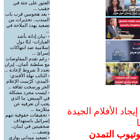
العثور على جثة في
حقيب ...
-
بعد هجومين قرب باب
المندب.. تحذيرات من
تصعيد يهدد الملاحة في
...
-
-بيان إدانة بأشد
العبارات- لـ8 دول
إسلامية ضد انتهاكات
إسرائ ...
-
رغم تقدم المفاوضات
مع سلطنة عُمان.. إيران
تحدد 3 شروط لإعادة ...
-
النائب نهلة الأفندي:
-المدى- كرّست الإعلام
الحر ورسخت ثقافة ...
-
ليست مجرد مشكلة
في المبيض: ما الذي
يجب أن تعرفيه عن
جاد الأفلام الجيدة
متلازمة ...
-
تحقيقات حقوقية تتهم
ا
إسرائيل باستهداف
صحفيتين في لبنان..
وتيوب التمدن
وتصف ...
-
تصعيد ميداني يوازي