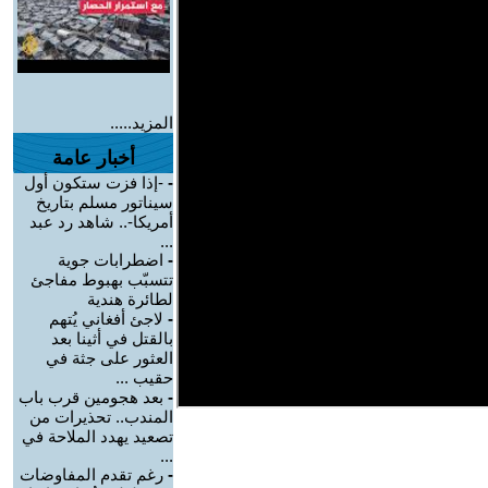
المزيد.....
أخبار عامة
-
-إذا فزت ستكون أول
سيناتور مسلم بتاريخ
أمريكا-.. شاهد رد عبد
...
-
اضطرابات جوية
تتسبّب بهبوط مفاجئ
لطائرة هندية
-
لاجئ أفغاني يُتهم
بالقتل في أثينا بعد
العثور على جثة في
حقيب ...
-
بعد هجومين قرب باب
المندب.. تحذيرات من
تصعيد يهدد الملاحة في
...
-
رغم تقدم المفاوضات