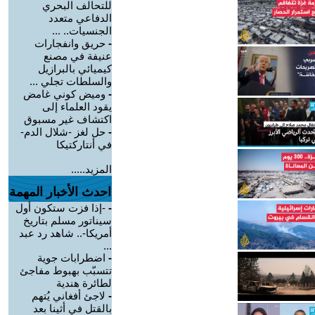
للتحالف البحري
الدفاعي متعدد
الجنسيات.. ...
-
حريق وانفجارات
عنيفة في مصنع
كيميائي بالبرازيل
والسلطات تجلي ...
-
وميض كوني غامض
يقود العلماء إلى
اكتشاف غير مسبوق
-
حل لغز -شلال الدم-
في أنتاركتيكا
المزيد.....
احدث الأخبار المهمة
-
-إذا فزت ستكون أول
سيناتور مسلم بتاريخ
أمريكا-.. شاهد رد عبد
...
-
اضطرابات جوية
تتسبّب بهبوط مفاجئ
لطائرة هندية
-
لاجئ أفغاني يُتهم
بالقتل في أثينا بعد