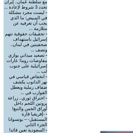
مع سلطنة عُمان.. إيران
تحدد 3 شروط لإعادة ...
-
ليست مجرد مشكلة
في المبيض: ما الذي
يجب أن تعرفيه عن
متلازمة ...
-
تحقيقات حقوقية تتهم
إسرائيل باستهداف
صحفيتين في لبنان..
وتصف ...
-
تصعيد ميداني يوازي
مفاوضات روما: غارات
إسرائيلية على جنوب
لب ...
-
انخفاض قياسي في
نهر الدانوب يكشف
ضفاف رملية ويعطل
القوارب في ...
-
اختراق ثوري.. زراعة
بروتين اللحم داخل
أوراق الخس والتبغ!
-
-إفريقيا قارة
المستقبل- – بوتسوانا
الجزء الثاني
-
السعودية تعين قائدا