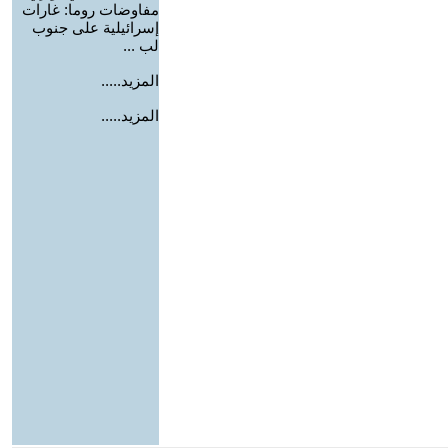
مفاوضات روما: غارات
إسرائيلية على جنوب
لب ...
المزيد.....
المزيد.....