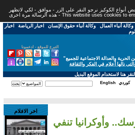
 أنواع الكوكيز نرجو النقر على الزر - موافق - لكي لاتظهر
This website uses cookies to ensure you ge
وكالة أنباء العمال
-
وكالة أنباء حقوق الإنسان
-
اخبار الرياضة
-
اخبار
لوم
التبرع للموقع - ادعمونا
حرية والعدالة الاجتماعية للجميع
"
تى نالها أعلام في الفكر والثقافة
قر هنا لاستخدام الموقع البديل
كوردي
English
اخر الافلام
سك.. وأوكرانيا تنفي